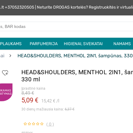
s.lt +37052320505 | Neturite DROGAS kortelės? Registruokitės ir virtu
PLAUKAMS
PARFUMERIJA
HIGIENAI, SVEIKATAI
NAMAMS
ai
HEAD&SHOULDERS, MENTHOL 2IN1, šampūnas, 330
HEAD&SHOULDERS, MENTHOL 2IN1, ša
330 ml
Įprastinė kaina
OKAMAS
8,49 €
TATYMAS
5,09 €
15,42 €
l
30 dienų mažiausia kaina: 
6,37 €
( 0 )