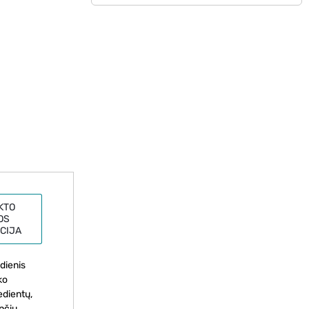
KTO
OS
CIJA
dienis
ko
edientų,
nčių