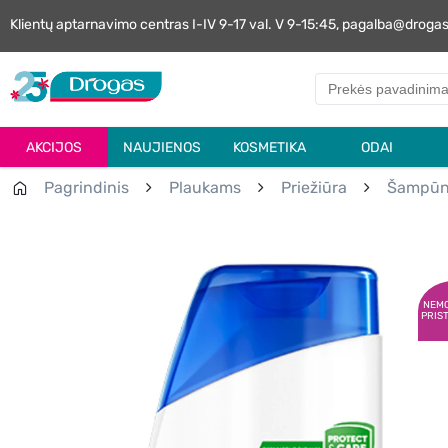
Klientų aptarnavimo centras I-IV 9-17 val. V 9-15:45, pagalba@droga
AKCIJOS
NAUJIENOS
KOSMETIKA
ODAI
Pagrindinis
Plaukams
Priežiūra
Šampūn
NEM
PRIS