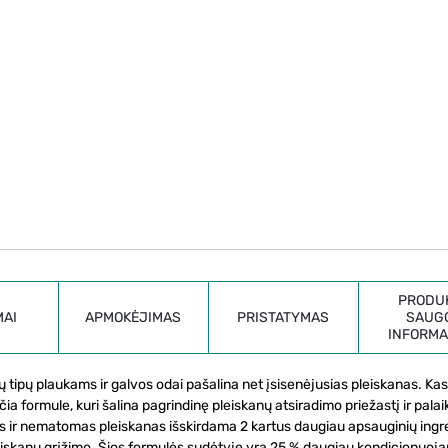
PRODU
MAI
APMOKĖJIMAS
PRISTATYMAS
SAUG
INFORMA
ipų plaukams ir galvos odai pašalina net įsisenėjusias pleiskanas. Kas
formule, kuri šalina pagrindinę pleiskanų atsiradimo priežastį ir palai
 ir nematomas pleiskanas išskirdama 2 kartus daugiau apsauginių ingr
leiskanų grįžimo. Šios formulės sudėtyje yra 25 % daugiau kondicionuoja