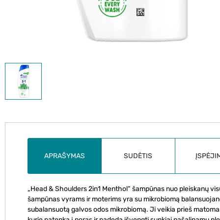
APRAŠYMAS
SUDĖTIS
ĮSPĖJI
„Head & Shoulders 2in1 Menthol“ šampūnas nuo pleiskanų visų t
šampūnas vyrams ir moterims yra su mikrobiomą balansuojančia 
subalansuotą galvos odos mikrobiomą. Ji veikia prieš matomas
kurie patenka į poras ir padeda išvengti sunkiai pašalinamų p