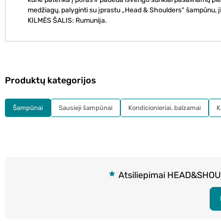
medžiagų, palyginti su įprastu „Head & Shoulders“ šampūnu, ji 
KILMĖS ŠALIS: Rumunija.
Produktų kategorijos
Šampūnai
Sausieji šampūnai
Kondicionieriai, balzamai
K
Atsiliepimai HEAD&SHOU