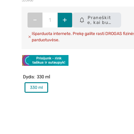
555966
Praneškit
–
+
e, kai bus
sandėlyje
Išparduota internete. Prekę galite rasti DROGAS fizinė
parduotuvėse.
Dydis
330 ml
330 ml