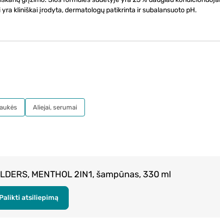
yra kliniškai įrodyta, dermatologų patikrinta ir subalansuoto pH.
aukės
Aliejai, serumai
LDERS, MENTHOL 2IN1, šampūnas, 330 ml
Palikti atsiliepimą