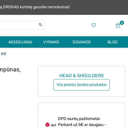
alią DROGAS kortelę gausite nemokamai!
0
AKSESUARAI
VYRAMS
DOVANOS
BLOG
 ml
mpūnas,
HEAD & SHOULDERS
Visi prekės ženklo produktai
DPD siuntų paštomatai
Perkant už 5€ ar daugiau -