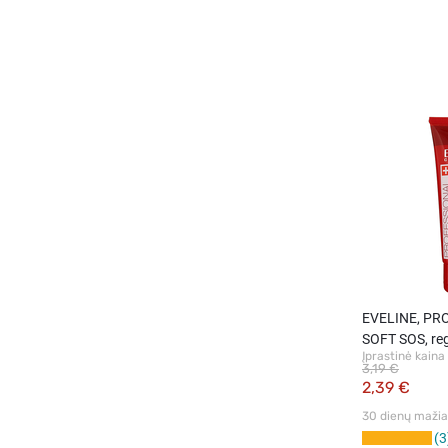
EVELINE, PR
SOFT SOS, re
Įprastinė kaina
rankų kremas 
3,19 €
ml
2,39 €
30 dienų mažiau
3