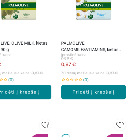
IVE, OLIVE MILK, kietas
PALMOLIVE,
 90 g
CAMOMILE&VITAMINS, kietas
ė kaina
Įprastinė kaina
muilas, 90 g
0,99 €
€
0,87 €
ų mažiausia kaina: 
0,87 €
30 dienų mažiausia kaina: 
0,87 €
0
0
Pridėti į krepšelį
Pridėti į krepšelį