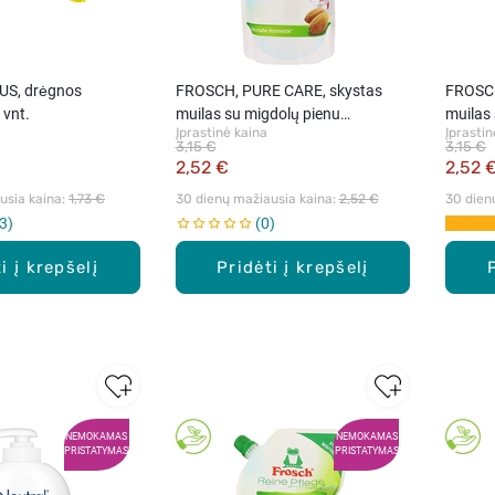
US, drėgnos
FROSCH, PURE CARE, skystas
FROSCH
 vnt.
muilas su migdolų pienu
muilas 
Įprastinė kaina
Įprastin
(papildymas), 500 ml
500 ml
3,15 €
3,15 €
2,52 €
2,52 
sia kaina: 
1,73 €
30 dienų mažiausia kaina: 
2,52 €
30 dien
3
0
i į krepšelį
Pridėti į krepšelį
NEMOKAMAS
NEMOKAMAS
PRISTATYMAS
PRISTATYMAS