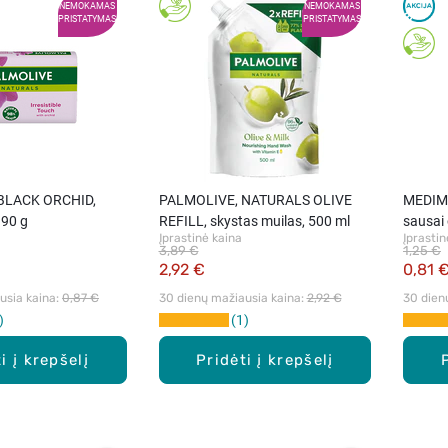
NEMOKAMAS
NEMOKAMAS
PRISTATYMAS
PRISTATYMAS
BLACK ORCHID,
PALMOLIVE, NATURALS OLIVE
MEDIMI
 90 g
REFILL, skystas muilas, 500 ml
sausai 
Įprastinė kaina
Įprastin
3,89 €
1,25 €
2,92 €
0,81 
sia kaina: 
0,87 €
30 dienų mažiausia kaina: 
2,92 €
30 dien
1
i į krepšelį
Pridėti į krepšelį