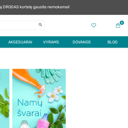
alią DROGAS kortelę gausite nemokamai!
0
AKSESUARAI
VYRAMS
DOVANOS
BLOG