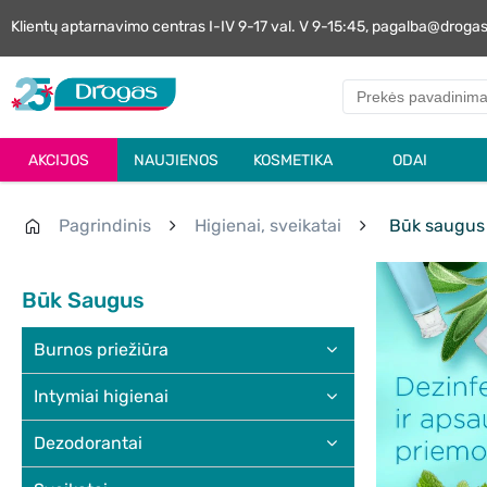
Klientų aptarnavimo centras I-IV 9-17 val. V 9-15:45, pagalba@droga
AKCIJOS
NAUJIENOS
KOSMETIKA
ODAI
Pagrindinis
Higienai, sveikatai
Būk saugus
Būk Saugus
Burnos priežiūra
Intymiai higienai
Dezodorantai