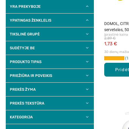
YRA PREKYBOJE
YPATINGAS ŽENKLELIS
DOMOL, CITR
servetėlės, 50
TIKSLINĖ GRUPĖ
Įprastinė kaina
2,89 €
1,73 €
SUDĖTYJE BE
30 dienų mažiau
1
PRODUKTO TIPAS
Pridėt
PRIEŽIŪRA IR POVEIKIS
PREKĖS ŽYMA
PREKĖS TEKSTŪRA
KATEGORIJA