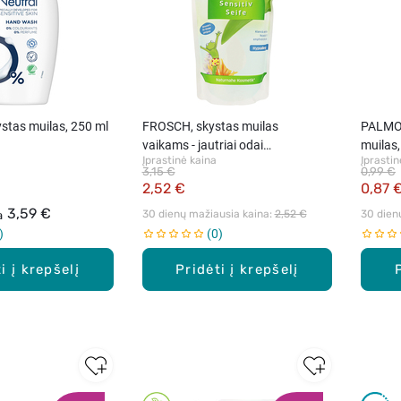
stas muilas, 250 ml
FROSCH, skystas muilas
PALMOL
vaikams - jautriai odai
muilas,
Įprastinė kaina
Įprastin
(papildymas), 500 ml
3,15 €
0,99 €
2,52 €
0,87 
3,59 €
30 dienų mažiausia kaina: 
2,52 €
30 dien
a
0
i į krepšelį
Pridėti į krepšelį