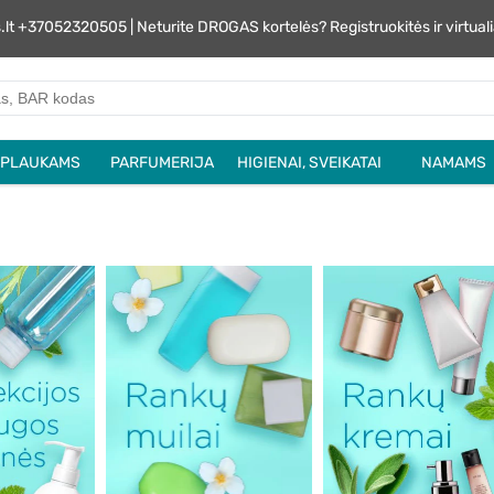
s.lt +37052320505 | Neturite DROGAS kortelės? Registruokitės ir virtu
PLAUKAMS
PARFUMERIJA
HIGIENAI, SVEIKATAI
NAMAMS