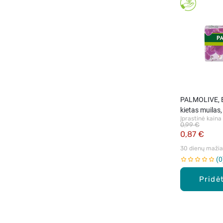
PALMOLIVE, 
kietas muilas,
Įprastinė kaina
0,99 €
0,87 €
30 dienų mažiau
0
Pridėt