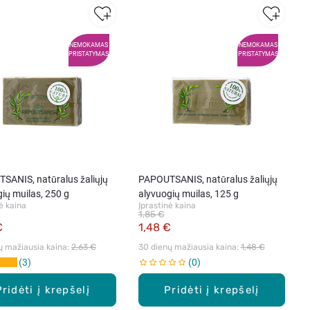
NEMOKAMAS
NEMOKAMAS
PRISTATYMAS
PRISTATYMAS
SANIS, natūralus žaliųjų
PAPOUTSANIS, natūralus žaliųjų
ių muilas, 250 g
alyvuogių muilas, 125 g
ė kaina
Įprastinė kaina
1,85 €
€
1,48 €
ų mažiausia kaina: 
2,63 €
30 dienų mažiausia kaina: 
1,48 €
3
0
Pridėti į krepšelį
Pridėti į krepšelį