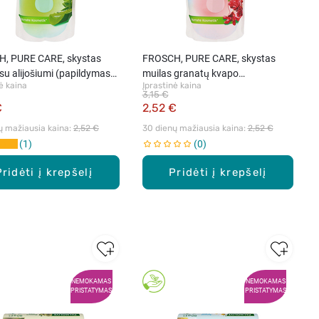
, PURE CARE, skystas
FROSCH, PURE CARE, skystas
su alijošiumi (papildymas),
muilas granatų kvapo
ė kaina
Įprastinė kaina
(papildymas), 500 ml
3,15 €
€
2,52 €
ų mažiausia kaina: 
2,52 €
30 dienų mažiausia kaina: 
2,52 €
1
0
Pridėti į krepšelį
Pridėti į krepšelį
NEMOKAMAS
NEMOKAMAS
PRISTATYMAS
PRISTATYMAS