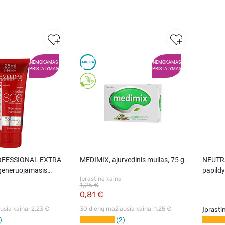
NEMOKAMAS
NEMOKAMAS
PRISTATYMAS
PRISTATYMAS
OFESSIONAL EXTRA
MEDIMIX, ajurvedinis muilas, 75 g.
NEUTRA
generuojamasis
papild
Įprastinė kaina
itin sausai odai, 100
1,25 €
0,81 €
sia kaina: 
2,23 €
30 dienų mažiausia kaina: 
1,25 €
Įprasti
2