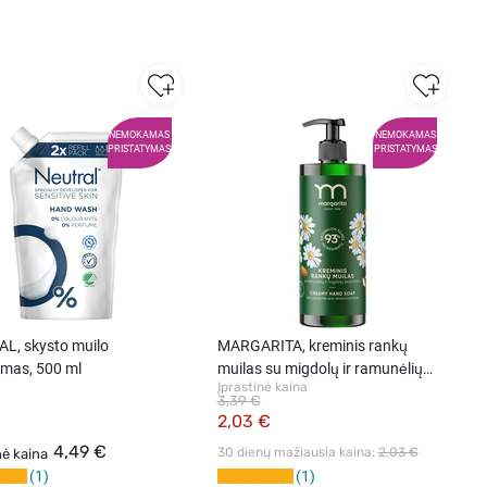
NEMOKAMAS
NEMOKAMAS
PRISTATYMAS
PRISTATYMAS
L, skysto muilo
MARGARITA, kreminis rankų
ymas, 500 ml
muilas su migdolų ir ramunėlių
Įprastinė kaina
ekstraktais, 400 ml
3,39 €
2,03 €
4,49 €
30 dienų mažiausia kaina: 
2,03 €
nė kaina
1
1