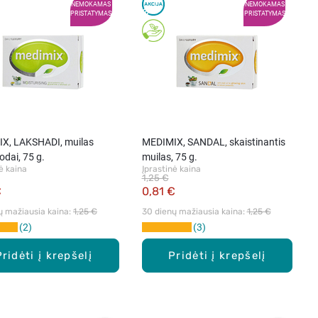
NEMOKAMAS
NEMOKAMAS
PRISTATYMAS
PRISTATYMAS
X, LAKSHADI, muilas
MEDIMIX, SANDAL, skaistinantis
odai, 75 g.
muilas, 75 g.
ė kaina
Įprastinė kaina
1,25 €
€
0,81 €
ų mažiausia kaina: 
1,25 €
30 dienų mažiausia kaina: 
1,25 €
2
3
Pridėti į krepšelį
Pridėti į krepšelį