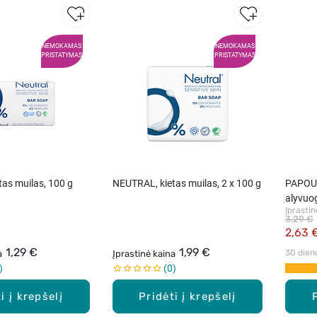
NEMOKAMAS
NEMOKAMAS
PRISTATYMAS
PRISTATYMAS
as muilas, 100 g
NEUTRAL, kietas muilas, 2 x 100 g
PAPOUT
alyvuog
Įprastin
3,29 €
2,63 
1,29 €
1,99 €
30 dien
a
Įprastinė kaina
0
i į krepšelį
Pridėti į krepšelį