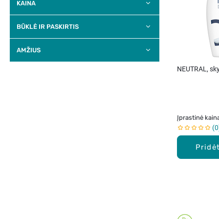
KAINA
BŪKLĖ IR PASKIRTIS
AMŽIUS
NEUTRAL, sky
Įprastinė kain
0
Pridėt