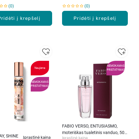
0
0
Pridėti į krepšelį
Pridėti į krepšelį
NEMOKAMAS
Naujiena
PRISTATYMAS
NEMOKAMAS
PRISTATYMAS
FABIO VERSO, ENTUSIASMO,
moteriškas tualetinis vanduo, 50
AY, SHINE
Įprastinė kaina
Įprastinė kaina
ml