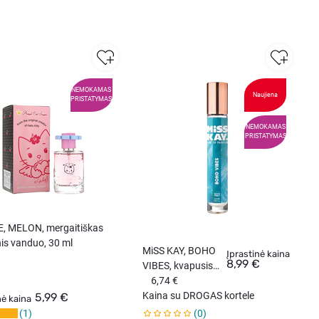
NEMOKAMAS
Naujiena
PRISTATYMAS
NEMOKAMAS
PRISTATYMAS
E, MELON, mergaitiškas
nis vanduo, 30 ml
MiSS KAY, BOHO
Įprastinė kaina
8,99 €
VIBES, kvapusis
vanduo (EDP), 25
6,74 €
ml.
Kaina su DROGAS kortele
5,99 €
nė kaina
1
0