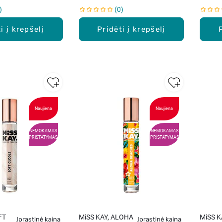
0
i į krepšelį
Pridėti į krepšelį
Naujiena
Naujiena
NEMOKAMAS
NEMOKAMAS
PRISTATYMAS
PRISTATYMAS
FT
MiSS KAY, ALOHA
MiSS K
Įprastinė kaina
Įprastinė kaina