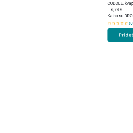
CUDDLE, kvap
vanduo (EDP)
6,74 €
ml.
Kaina su DRO
0
Pridėt