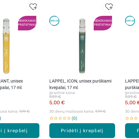
NEMOKAMAS
NEMOKAMAS
PRISTATYMAS
PRISTATYMAS
ANT, unisex
LAPPEL, ICON, unisex purškiami
LAPPEL
alai, 17 ml.
kvepalai, 17 ml.
purškia
Įprastinė kaina
Įprastin
9,99 €
9,99 €
5,00 €
5,00 
sia kaina: 
9,99 €
30 dienų mažiausia kaina: 
9,99 €
30 dien
0
i į krepšelį
Pridėti į krepšelį