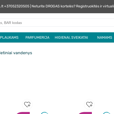
s.lt +37052320505 | Neturite DROGAS kortelės? Registruokitės ir virtu
PLAUKAMS
PARFUMERIJA
HIGIENAI, SVEIKATAI
NAMAMS
etiniai vandenys