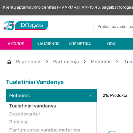
Klientų aptarnavimo centras I-IV 9-17 val. V 9-15:45, pagalba@droga
AKCIJOS
NAUJIENOS
KOSMETIKA
ODAI
Pagrindinis
Parfumerija
Moterims
Tual
Tualetiniai Vandenys
Moterims
216 Produktai
Tualetiniai vandenys
Dezodorantai
Rinkiniai
Parfumuotas vanduo moterims