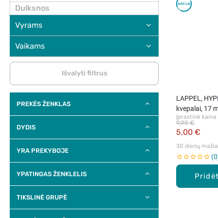
Dulksnos
Vyrams
Vaikams
Išvalyti filtrus
LAPPEL, HYPN
PREKĖS ŽENKLAS
kvepalai, 17 m
Įprastinė kaina
9,99 €
DYDIS
5,00 €
30 dienų mažiau
YRA PREKYBOJE
0
YPATINGAS ŽENKLELIS
Pridėt
TIKSLINĖ GRUPĖ