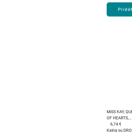
Pridėt
MiSS KAY, Q
OF HEARTS,
kvapusis van
6,74 €
(EDP), 25 ml.
Kaina su DRO