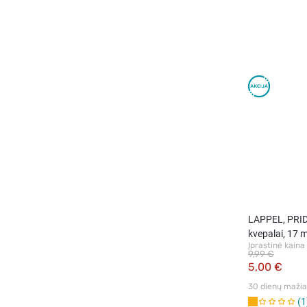
LAPPEL, PRID
kvepalai, 17 m
Įprastinė kaina
9,99 €
5,00 €
30 dienų mažiau
1