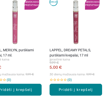
NEMOKAMAS
NEMOKAMAS
PRISTATYMAS
PRISTATYMAS
, MERILYN, purškiami
LAPPEL, DREAMY PETALS,
i, 17 ml.
purškiami kvepalai, 17 ml
ė kaina
Įprastinė kaina
9,99 €
€
5,00 €
ų mažiausia kaina: 
9,99 €
30 dienų mažiausia kaina: 
9,99 €
0
0
Pridėti į krepšelį
Pridėti į krepšelį