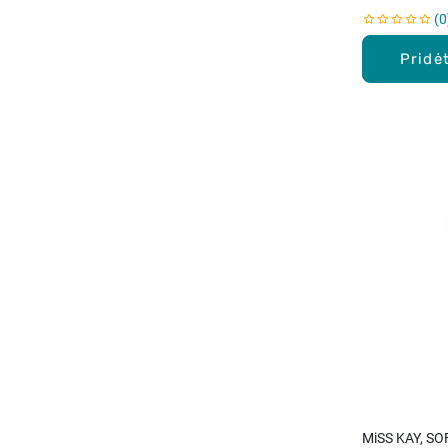
0
Pridėt
MiSS KAY, SO