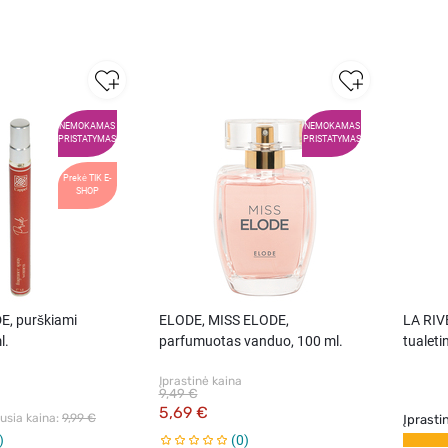
NEMOKAMAS
NEMOKAMAS
PRISTATYMAS
PRISTATYMAS
Prekė TIK E-
SHOP
E, purškiami
ELODE, MISS ELODE,
LA RIV
l.
parfumuotas vanduo, 100 ml.
tualeti
Įprastinė kaina
9,49 €
5,69 €
sia kaina: 
9,99 €
Įprasti
0