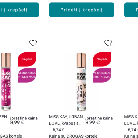
i į krepšelį
Pridėti į krepšelį
Naujiena
Naujiena
NEMOKAMAS
NEMOKAMAS
PRISTATYMAS
PRISTATYMAS
UEEN
MiSS KAY, URBAN
MiSS K
Įprastinė kaina
Įprastinė kaina
8,99 €
8,99 €
LOVE, kvapusis
LOVE, 
duo
vanduo (EDP), 25
6,74 €
vanduo
6,74 
GAS kortele
ml.
Kaina su DROGAS kortele
ml.
Kaina 