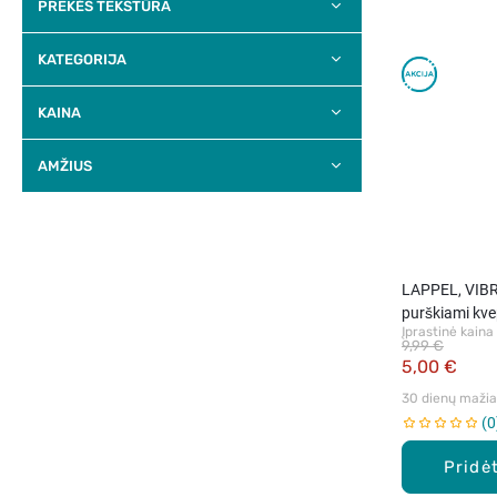
PREKĖS TEKSTŪRA
KATEGORIJA
KAINA
AMŽIUS
LAPPEL, VIBR
purškiami kvep
Įprastinė kaina
9,99 €
5,00 €
30 dienų mažiau
0
Pridėt