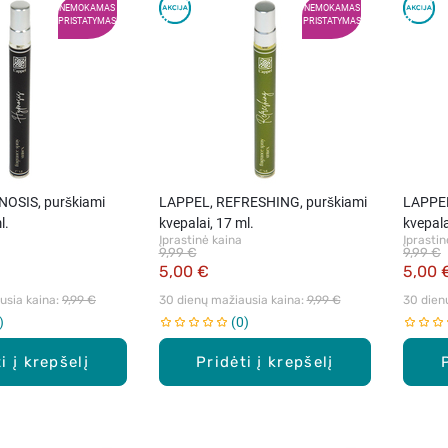
NEMOKAMAS
NEMOKAMAS
PRISTATYMAS
PRISTATYMAS
OSIS, purškiami
LAPPEL, REFRESHING, purškiami
LAPPEL
l.
kvepalai, 17 ml.
kvepala
Įprastinė kaina
Įprastin
9,99 €
9,99 €
5,00 €
5,00 
sia kaina: 
9,99 €
30 dienų mažiausia kaina: 
9,99 €
30 dien
0
i į krepšelį
Pridėti į krepšelį