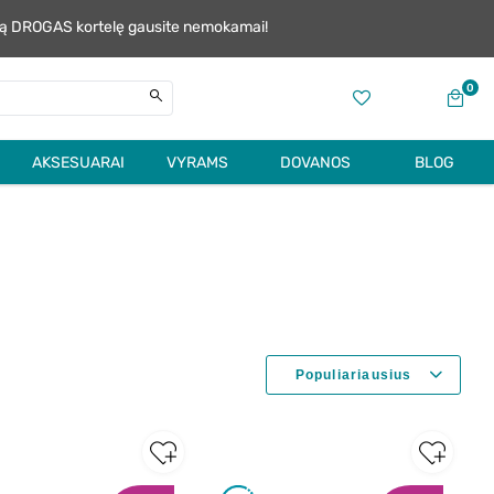
alią DROGAS kortelę gausite nemokamai!
0
AKSESUARAI
VYRAMS
DOVANOS
BLOG