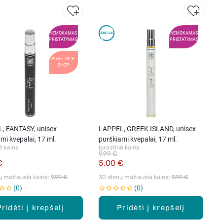
NEMOKAMAS
NEMOKAMAS
PRISTATYMAS
PRISTATYMAS
Prekė TIK E-
SHOP
, FANTASY, unisex
LAPPEL, GREEK ISLAND, unisex
mi kvepalai, 17 ml.
purškiami kvepalai, 17 ml.
ė kaina
Įprastinė kaina
9,99 €
€
5,00 €
ų mažiausia kaina: 
9,99 €
30 dienų mažiausia kaina: 
9,99 €
0
0
Pridėti į krepšelį
Pridėti į krepšelį