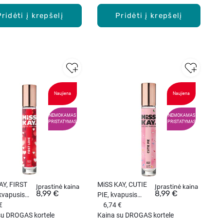
Pridėti į krepšelį
Pridėti į krepšelį
Naujiena
Naujiena
NEMOKAMAS
NEMOKAMAS
PRISTATYMAS
PRISTATYMAS
AY, FIRST
MiSS KAY, CUTIE
Įprastinė kaina
Įprastinė kaina
8,99 €
8,99 €
kvapusis
PIE, kvapusis
 (EDP), 25
€
vanduo (EDP), 25
6,74 €
su DROGAS kortele
ml.
Kaina su DROGAS kortele