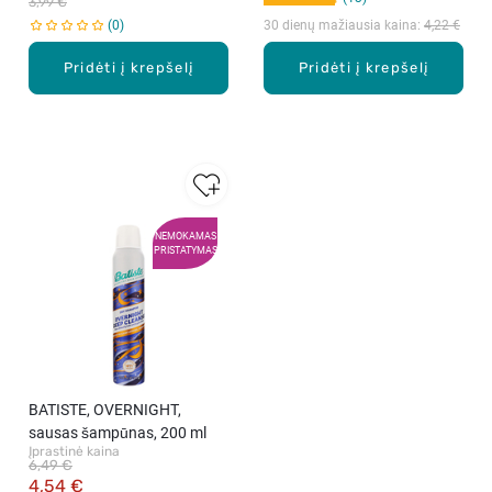
3,99 €
0
30 dienų mažiausia kaina: 
4,22 €
Pridėti į krepšelį
Pridėti į krepšelį
NEMOKAMAS
PRISTATYMAS
BATISTE, OVERNIGHT,
sausas šampūnas, 200 ml
Įprastinė kaina
6,49 €
4,54 €