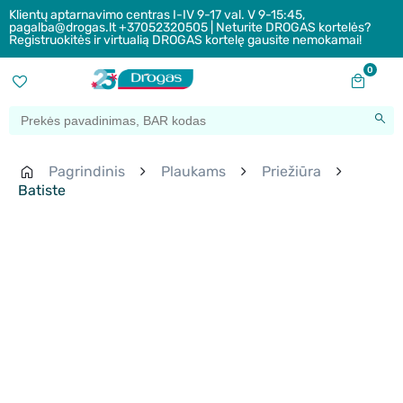
Klientų aptarnavimo centras I-IV 9-17 val. V 9-15:45,
pagalba@drogas.lt +37052320505 | Neturite DROGAS kortelės?
Registruokitės ir virtualią DROGAS kortelę gausite nemokamai!
0
Pagrindinis
Plaukams
Priežiūra
Batiste