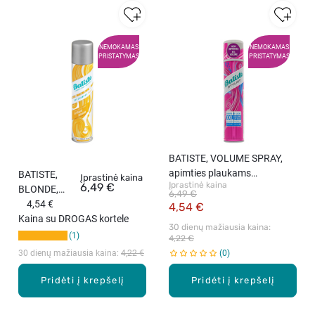
NEMOKAMAS
NEMOKAMAS
PRISTATYMAS
PRISTATYMAS
BATISTE, VOLUME SPRAY,
apimties plaukams
BATISTE,
Įprastinė kaina
Įprastinė kaina
6,49 €
suteikianti priemonė, 200 ml
BLONDE,
6,49 €
sausas
4,54 €
4,54 €
šampūnas,
Kaina su DROGAS kortele
30 dienų mažiausia kaina: 
200 ml
1
4,22 €
30 dienų mažiausia kaina: 
4,22 €
0
Pridėti į krepšelį
Pridėti į krepšelį