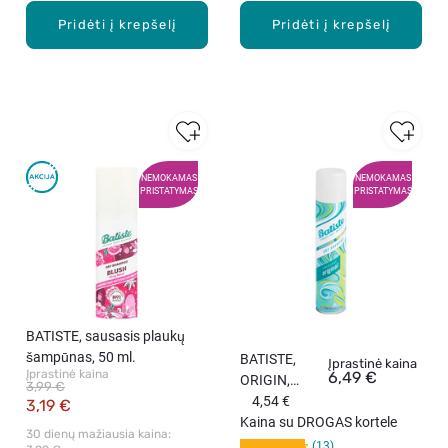
Pridėti į krepšelį
Pridėti į krepšelį
NEMOKAMAS
NEMOKAMAS
PRISTATYMAS
PRISTATYMAS
BATISTE, sausasis plaukų
šampūnas, 50 ml.
BATISTE,
Įprastinė kaina
Įprastinė kaina
6,49 €
ORIGIN,
3,99 €
sausas
4,54 €
3,19 €
šampūnas,
Kaina su DROGAS kortele
30 dienų mažiausia kaina: 
200 ml
13