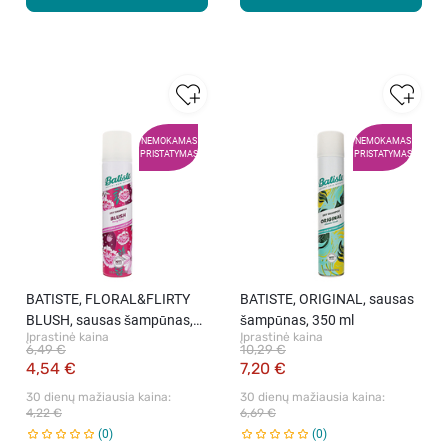
NEMOKAMAS
NEMOKAMAS
PRISTATYMAS
PRISTATYMAS
BATISTE, FLORAL&FLIRTY
BATISTE, ORIGINAL, sausas
BLUSH, sausas šampūnas,
šampūnas, 350 ml
Įprastinė kaina
Įprastinė kaina
200 ml
6,49 €
10,29 €
4,54 €
7,20 €
30 dienų mažiausia kaina: 
30 dienų mažiausia kaina: 
4,22 €
6,69 €
0
0