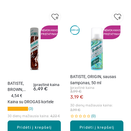
NEMOKAMAS
NEMOKAMAS
PRISTATYMAS
PRISTATYMAS
BATISTE, ORIGIN, sausas
šampūnas, 50 ml
BATISTE,
Įprastinė kaina
Įprastinė kaina
6,49 €
BROWN,
3,99 €
sausas
4,54 €
3,19 €
šampūnas,
Kaina su DROGAS kortele
30 dienų mažiausia kaina: 
200 ml
3
3,99 €
30 dienų mažiausia kaina: 
4,22 €
0
Pridėti į krepšelį
Pridėti į krepšelį