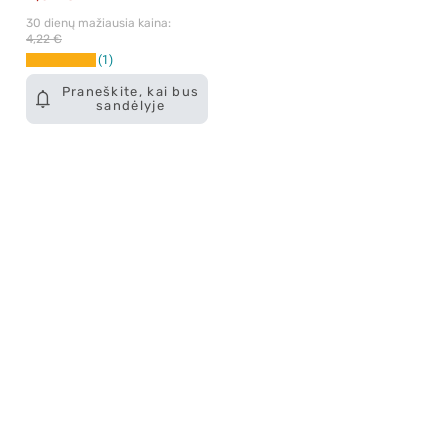
30 dienų mažiausia kaina: 
4,22 €
1
Praneškite, kai bus
sandėlyje
Apie mus
E. parduotuvė