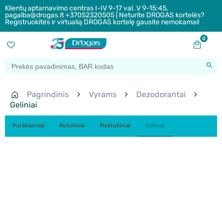
Klientų aptarnavimo centras I-IV 9-17 val. V 9-15:45,
pagalba@drogas.lt +37052320505 | Neturite DROGAS kortelės?
Registruokitės ir virtualią DROGAS kortelę gausite nemokamai!
0
Pagrindinis
Vyrams
Dezodorantai
Geliniai
Purškiamieji
Rutuliniai
Pieštukiniai
Geliniai