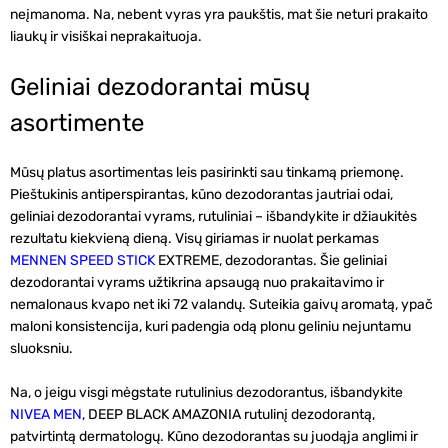
neįmanoma. Na, nebent vyras yra paukštis, mat šie neturi prakaito
liaukų ir visiškai neprakaituoja.
Geliniai dezodorantai mūsų
asortimente
Mūsų platus asortimentas leis pasirinkti sau tinkamą priemonę.
Pieštukinis antiperspirantas, kūno dezodorantas jautriai odai,
geliniai dezodorantai vyrams
, rutuliniai – išbandykite ir džiaukitės
rezultatu kiekvieną dieną. Visų giriamas ir nuolat perkamas
MENNEN SPEED STICK
EXTREME, dezodorantas. Šie
geliniai
dezodorantai vyrams
užtikrina apsaugą nuo prakaitavimo ir
nemalonaus kvapo net iki 72 valandų. Suteikia gaivų aromatą, ypač
maloni konsistencija, kuri padengia odą plonu geliniu nejuntamu
sluoksniu.
Na, o jeigu visgi mėgstate rutulinius dezodorantus, išbandykite
NIVEA MEN
, DEEP BLACK AMAZONIA rutulinį dezodorantą,
patvirtintą dermatologų.
Kūno dezodorantas
su juodąja anglimi ir