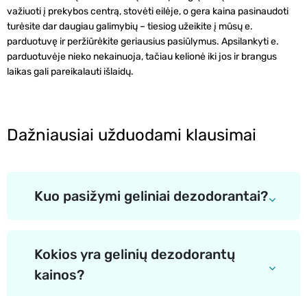
važiuoti į prekybos centrą, stovėti eilėje, o gera kaina pasinaudoti
turėsite dar daugiau galimybių – tiesiog užeikite į mūsų e.
parduotuvę ir peržiūrėkite geriausius pasiūlymus. Apsilankyti e.
parduotuvėje nieko nekainuoja, tačiau kelionė iki jos ir brangus
laikas gali pareikalauti išlaidų.
Dažniausiai užduodami klausimai
Kuo pasižymi geliniai dezodorantai?
Kokios yra gelinių dezodorantų
kainos?