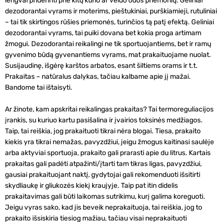
lengvai priderinti prie kitų kūno ar veido odos priemonių. Geliniai
dezodorantai vyrams ir moterims, pieštukiniai, purškiamieji, rutuliniai
– tai tik skirtingos rūšies priemonės, turinčios tą patį efektą.
Geliniai
dezodorantai vyrams
, tai puiki dovana bet kokia proga artimam
žmogui. Dezodorantai reikalingi ne tik sportuojantiems, bet ir ramų
gyvenimo būdą gyvenantiems vyrams, mat prakaituojame nuolat.
Susijaudinę, išgėrę karštos arbatos, esant šiltiems orams ir t.t.
Prakaitas – natūralus dalykas, tačiau kalbame apie jį mažai.
Bandome tai ištaisyti.
Ar žinote, kam apskritai reikalingas prakaitas? Tai termoreguliacijos
įrankis, su kuriuo kartu pasišalina ir įvairios toksinės medžiagos.
Taip, tai reiškia, jog prakaituoti tikrai nėra blogai. Tiesa, prakaito
kiekis yra tikrai nemažas, pavyzdžiui, jeigu žmogus kaitinasi saulėje
arba aktyviai sportuoja, prakaito gali prarasti apie du litrus. Kartais
prakaitas gali padėti atpažinti/įtarti tam tikras ligas, pavyzdžiui,
gausiai prakaituojant naktį, gydytojai gali rekomenduoti išsitirti
skydliaukę ir gliukozės kiekį kraujyje. Taip pat itin didelis
prakaitavimas gali būti laikomas sutrikimu, kurį galima koreguoti.
Jeigu vyras sako, kad jis beveik neprakaituoja, tai reiškia, jog to
prakaito išsiskiria tiesiog mažiau, tačiau visai neprakaituoti