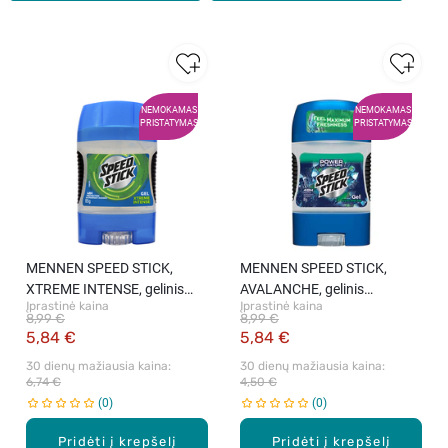
NEMOKAMAS
NEMOKAMAS
PRISTATYMAS
PRISTATYMAS
MENNEN SPEED STICK,
MENNEN SPEED STICK,
XTREME INTENSE, gelinis
AVALANCHE, gelinis
Įprastinė kaina
Įprastinė kaina
antiperspirantas, 85 g.
antiperspirantas, 85 g.
8,99 €
8,99 €
5,84 €
5,84 €
30 dienų mažiausia kaina: 
30 dienų mažiausia kaina: 
6,74 €
4,50 €
0
0
Pridėti į krepšelį
Pridėti į krepšelį