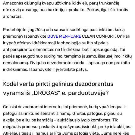
Amazonės džiunglių kvapu užtikrina iki dviejų parų trunkančią
efektyvią apsaugą nuo bakterijų ir prakaito. Puikus, ilgai išliekantis
aromatas.
Pastebėjote, jog Jūsų oda sausa ir sudėtinga pasirinkti bet kokią
priemonę? Išbandykite
DOVE MEN+CARE
CLEAN COMFORT. Unikali
ir ypač efektyvi drėkinamoji technologija su itin stipriais
antiperspiranto elementais ne tik drėkina, bet ir apsaugo odą. Tai
padės apsaugoti nuo sudirgimo, tempimo jausmo, išsausėjimo ir kitų
nemalonumų. Dviguba dezodoranto nauda – apsauga nuo prakaito
ir drėkinimas. Išbandykite ir įvertinkite patys.
Kodėl verta pirkti gelinius dezodorantus
vyrams iš „DROGAS“ e. parduotuvėje?
Geliniai dezodorantai internetu
, tai priemonė, kurią ypač lengva ir
patogu išsirinkti, neišeinant iš namų. Greitai, patogiai,
pigiau
, su
akcija
, be eilių, be kamščių – aukščiausio lygio komfortas. Tik
mėgautis procesu, paskaityti aprašymus, išsirinkti prekę ir laukti jos.
Atkeliaus tiesiai į namus ar kitą Jums patogią vietą. Jums nereikės