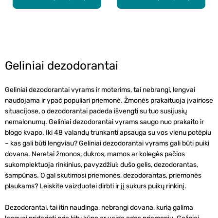
Geliniai dezodorantai
Geliniai dezodorantai vyrams ir moterims, tai nebrangi, lengvai
naudojama ir ypač populiari priemonė. Žmonės prakaituoja įvairiose
situacijose, o dezodorantai padeda išvengti su tuo susijusių
nemalonumų.
Geliniai dezodorantai vyrams
saugo nuo prakaito ir
blogo kvapo. Iki 48 valandų trunkanti apsauga su vos vienu potėpiu
– kas gali būti lengviau? Geliniai dezodorantai vyrams gali būti puiki
dovana. Neretai žmonos, dukros, mamos ar kolegės pačios
sukomplektuoja rinkinius, pavyzdžiui: dušo gelis, dezodorantas,
šampūnas. O gal skutimosi priemonės, dezodorantas, priemonės
plaukams? Leiskite vaizduotei dirbti ir jį sukurs puikų rinkinį.
Dezodorantai, tai itin naudinga, nebrangi dovana, kurią galima