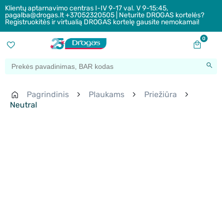
Klientų aptarnavimo centras I-IV 9-17 val. V 9-15:45,
pagalba@drogas.lt +37052320505 | Neturite DROGAS kortelės?
Registruokitės ir virtualią DROGAS kortelę gausite nemokamai!
0
Pagrindinis
Plaukams
Priežiūra
Neutral