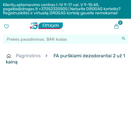
Klientų aptarnavimo centras I-IV 9-17 val. V 9-15:45,
pagalba@drogas.lt +37052320505 | Neturite DROGAS kortelės?
Registruokitės ir virtualią DROGAS kortelę gausite nemokamai!
0
Pagrindinis
FA purškiami dezodorantai 2 už 1
kainą