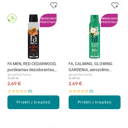
NEMOKAMAS
NEMOKAMAS
PRISTATYMAS
PRISTATYMAS
FA MEN, RED CEDARWOOD,
FA, CALMING, GLOWING
purškiamas dezodorantas,
GARDENIA, aerozolinis
Įprastinė kaina
Įprastinė kaina
150 ml
dezodorantas, 150 ml.
4,49 €
4,49 €
2,69 €
2,69 €
0
0
Pridėti į krepšelį
Pridėti į krepšelį