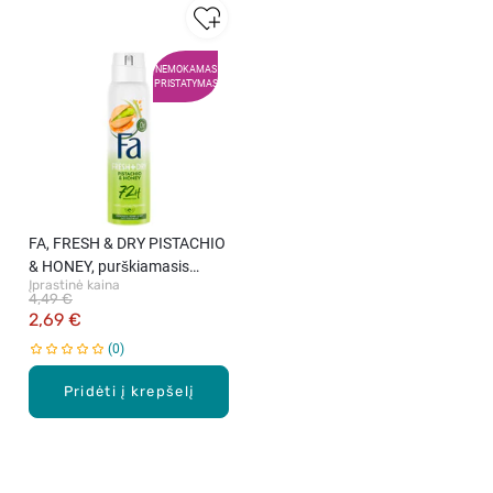
NEMOKAMAS
PRISTATYMAS
FA, FRESH & DRY PISTACHIO
& HONEY, purškiamasis
Įprastinė kaina
dezodorantas, 150 ml.
4,49 €
2,69 €
0
Pridėti į krepšelį