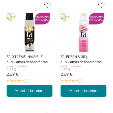
NEMOKAMAS
NEMOKAMAS
PRISTATYMAS
PRISTATYMAS
FA, XTREME INVISIBLE,
FA, FRESH & DRY,
purškiamas dezodorantas,
purškiamas dezodorantas,
Įprastinė kaina
Įprastinė kaina
150 ml
150 ml
4,49 €
4,49 €
2,69 €
2,69 €
0
0
Pridėti į krepšelį
Pridėti į krepšelį