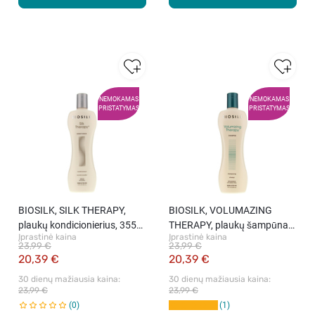
NEMOKAMAS
NEMOKAMAS
PRISTATYMAS
PRISTATYMAS
BIOSILK, SILK THERAPY,
BIOSILK, VOLUMAZING
plaukų kondicionierius, 355
THERAPY, plaukų šampūnas,
Įprastinė kaina
Įprastinė kaina
ml
355 ml
23,99 €
23,99 €
20,39 €
20,39 €
30 dienų mažiausia kaina: 
30 dienų mažiausia kaina: 
23,99 €
23,99 €
0
1