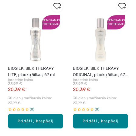
NEMOKAMAS
NEMOKAMAS
PRISTATYMAS
PRISTATYMAS
BIOSILK, SILK THERAPY
BIOSILK, SILK THERAPY
LITE, plaukų šilkas, 67 ml
ORIGINAL, plaukų šilkas, 67
Įprastinė kaina
Įprastinė kaina
ml
23,99 €
23,99 €
20,39 €
20,39 €
30 dienų mažiausia kaina: 
30 dienų mažiausia kaina: 
23,99 €
23,99 €
0
0
Pridėti į krepšelį
Pridėti į krepšelį