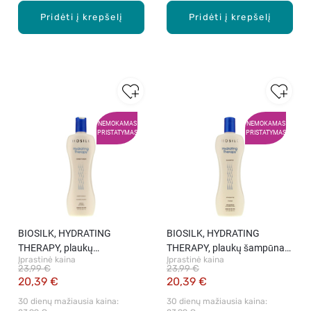
Pridėti į krepšelį
Pridėti į krepšelį
NEMOKAMAS
NEMOKAMAS
PRISTATYMAS
PRISTATYMAS
BIOSILK, HYDRATING
BIOSILK, HYDRATING
THERAPY, plaukų
THERAPY, plaukų šampūnas,
Įprastinė kaina
Įprastinė kaina
kondicionierius, 355 ml
355 ml
23,99 €
23,99 €
20,39 €
20,39 €
30 dienų mažiausia kaina: 
30 dienų mažiausia kaina: 