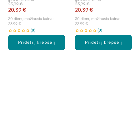
Įprastinė kaina
Įprastinė kaina
ml
nenuskalaujamas skystas
23,99 €
23,99 €
šilkas, 67 ml
20,39 €
20,39 €
30 dienų mažiausia kaina: 
30 dienų mažiausia kaina: 
23,99 €
23,99 €
0
0
Pridėti į krepšelį
Pridėti į krepšelį
Apie mus
E. parduotuvė