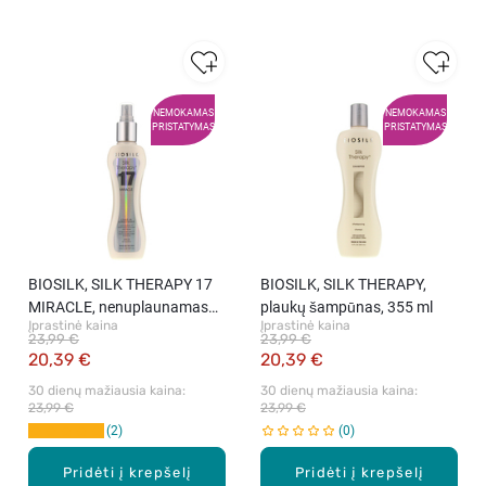
NEMOKAMAS
NEMOKAMAS
PRISTATYMAS
PRISTATYMAS
BIOSILK, SILK THERAPY 17
BIOSILK, SILK THERAPY,
MIRACLE, nenuplaunamas
plaukų šampūnas, 355 ml
Įprastinė kaina
Įprastinė kaina
plaukų kondicionierius, 167
23,99 €
23,99 €
ml
20,39 €
20,39 €
30 dienų mažiausia kaina: 
30 dienų mažiausia kaina: 
23,99 €
23,99 €
2
0
Pridėti į krepšelį
Pridėti į krepšelį