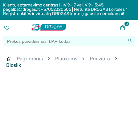
Klientų aptarnavimo centras I-IV 9-17 val. V 9-15:45,
pagalba@drogas.lt +37052320505 | Neturite DROGAS kortelės?
Registruokitės ir virtualią DROGAS kortelę gausite nemokamai!
0
Pagrindinis
Plaukams
Priežiūra
Biosilk