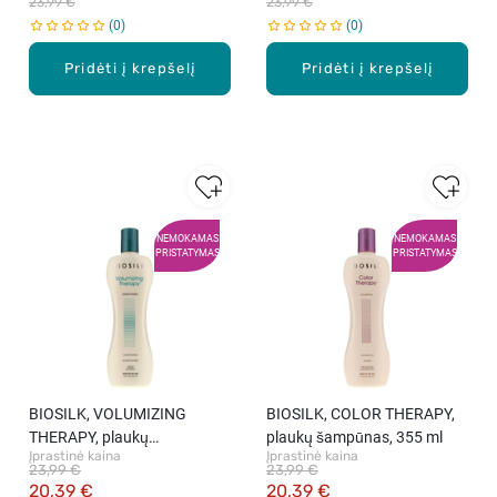
23,99 €
23,99 €
0
0
Pridėti į krepšelį
Pridėti į krepšelį
NEMOKAMAS
NEMOKAMAS
PRISTATYMAS
PRISTATYMAS
BIOSILK, VOLUMIZING
BIOSILK, COLOR THERAPY,
THERAPY, plaukų
plaukų šampūnas, 355 ml
Įprastinė kaina
Įprastinė kaina
kondicionierius, 355 ml
23,99 €
23,99 €
20,39 €
20,39 €