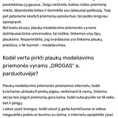
pasirinkimas jų gausus. Jeigu nežinote, kokios rūšies priemonę
rinktis, išbandykite kelias ir išsirinkite sau labiausiai patikusią. Taip
pat patariame skaityti priemonių aprašymus, tai padės lengviau
apsispręsti.
Bet kokiu atveju,
plaukų modeliavimo priemonės vyrams
dažniausiai būna universalios, tai reiškia, tinkamos visų tipų
plaukams. Nepamirškite, jog svarbiausia yra tinkama plaukų
priežiūra, o tik tuomet – modeliavimas.
Kodėl verta pirkti plaukų modeliavimo
priemonės vyrams „DROGAS“ e.
parduotuvėje?
Plaukų modeliavimo priemonės prieinamos
internetu
, todėl
kviečiame užsisakyti prekių
pigiau
, neišeinant iš namų. Siūloma
akcija
leis įsigyti priemonių gera
kaina
, todėl sutaupysite ne tik laiko,
bet ir pinigų.
Laikas ypač brangus, todėl užuot jį gaišę kamščiuose ar eilėse,
mėgaukitės poilsiu ar buvimu su šeima, o internetu apsipirkite ypač