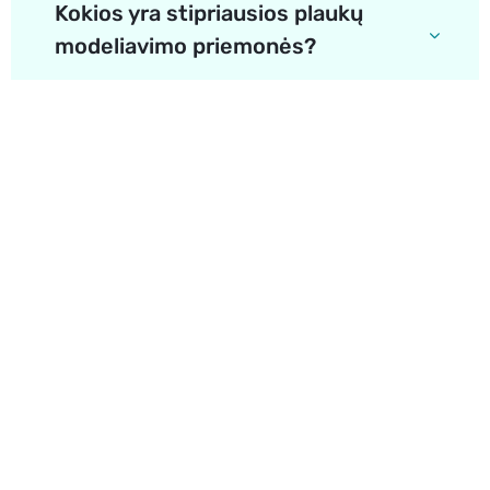
Kokios yra stipriausios plaukų
modeliavimo priemonės?
Apie mus
E. parduotuvė
Lojalumo programa
Klientų aptarnavimo centras