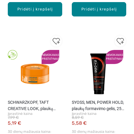
Pridėti į krepšelį
Pridėti į krepšelį
NEMOKAMAS
NEMOKAMAS
PRISTATYMAS
PRISTATYMAS
SCHWARZKOPF, TAFT
SYOSS, MEN, POWER HOLD,
CREATIVE LOOK, plaukų
plaukų formavimo gelis, 250
Įprastinė kaina
Įprastinė kaina
vaškas, 75 ml
ml.
7,99 €
8,59 €
5,19 €
5,58 €
30 dienų mažiausia kaina: 
30 dienų mažiausia kaina: 