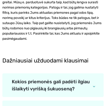
greitai. Mūsų e. parduotuvė sukurta taip, kad būtų lengva surasti
norimas priemonių kategorijas. Patogu ir tai, jog galima nustatyti
filtrą, kuris parinks Jums aktualias priemones pagal odos tipą,
norimą poveikį ar kitus kriterijus. Toks būdas ne tik patogus, bet ir
sutaupo Jūsų laiko. Taip pat galite nusistatyti, jog priemonės Jums
būtų rodomos nuo pigiausių iki brangiausių arba pirmautų
populiariausios ir t.t. Pasirinkite tai, kas Jums aktualu ir apsipirkite
pasimėgaudami.
Dažniausiai užduodami klausimai
Kokios priemonės gali padėti ilgiau
išlaikyti vyrišką šukuoseną?