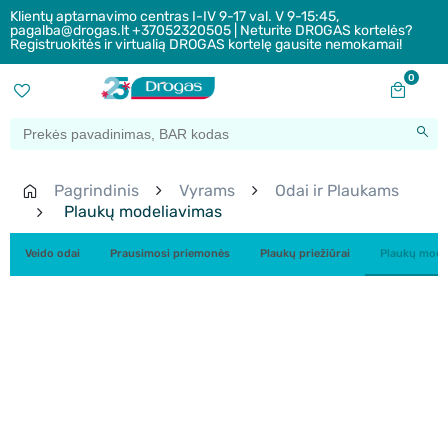
Klientų aptarnavimo centras I-IV 9-17 val. V 9-15:45,
pagalba@drogas.lt +37052320505 | Neturite DROGAS kortelės?
Registruokitės ir virtualią DROGAS kortelę gausite nemokamai!
0
Pagrindinis
Vyrams
Odai ir Plaukams
Plaukų modeliavimas
Veido odai
Prausimosi priemonės
Plaukų priežiūrai
Plaukų mode