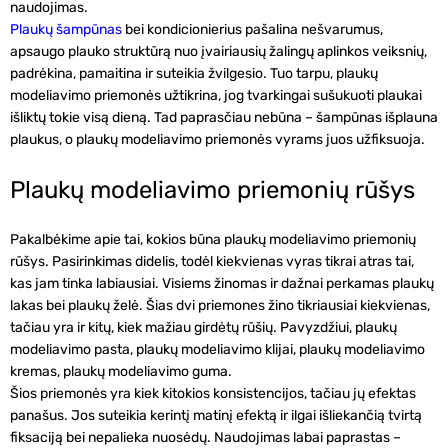
naudojimas.
Plaukų šampūnas
bei
kondicionierius
pašalina nešvarumus,
apsaugo plauko struktūrą nuo įvairiausių žalingų aplinkos veiksnių,
padrėkina, pamaitina ir suteikia žvilgesio. Tuo tarpu, plaukų
modeliavimo priemonės užtikrina, jog tvarkingai sušukuoti plaukai
išliktų tokie visą dieną. Tad paprasčiau nebūna – šampūnas išplauna
plaukus, o
plaukų modeliavimo priemonės vyrams
juos užfiksuoja.
Plaukų modeliavimo priemonių rūšys
Pakalbėkime apie tai, kokios būna plaukų modeliavimo priemonių
rūšys. Pasirinkimas didelis, todėl kiekvienas vyras tikrai atras tai,
kas jam tinka labiausiai. Visiems žinomas ir dažnai perkamas
plaukų
lakas
bei
plaukų želė
. Šias dvi priemones žino tikriausiai kiekvienas,
tačiau yra ir kitų, kiek mažiau girdėtų rūšių. Pavyzdžiui, plaukų
modeliavimo pasta, plaukų modeliavimo klijai, plaukų modeliavimo
kremas, plaukų modeliavimo guma.
Šios priemonės yra kiek kitokios konsistencijos, tačiau jų efektas
panašus. Jos suteikia kerintį matinį efektą ir ilgai išliekančią tvirtą
fiksaciją bei nepalieka nuosėdų. Naudojimas labai paprastas –