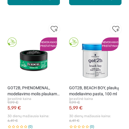
NEMOKAMAS
NEMOKAMAS
PRISTATYMAS
PRISTATYMAS
GOT2B, PHENOMENAL,
GOT2B, BEACH BOY, plaukų
modeliavimo molis plaukams,
modeliavimo pasta, 100 ml
Įprastinė kaina
Įprastinė kaina
100 ml
9,99 €
9,99 €
5,99 €
5,99 €
30 dienų mažiausia kaina: 
30 dienų mažiausia kaina: 
6,49 €
6,49 €
0
0