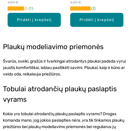
4,89 €
8,59 €
1
2
Pridėti į krepšelį
Pridėti į krepšelį
Plaukų modeliavimo priemonės
Švarūs, sveiki, gražūs ir tvarkingai atrodantys plaukai padeda vyrui
jaustis komfortiškai, labiau pasitikėti savimi. Plaukai, kaip ir kūno ar
veido oda, reikalauja priežiūros.
Tobulai atrodančių plaukų paslaptis
vyrams
Kokia yra tobulai atrodančių plaukų paslaptis vyrams? Drogas
komanda mano, jog jokios paslapties nėra, yra tik tinkamos plaukų
priežiūros bei
plaukų modeliavimo priemonės
bei reguliarus jų