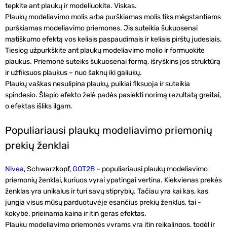
tepkite ant plaukų ir modeliuokite. Viskas.
Plaukų modeliavimo molis
arba
purškiamas molis
tiks mėgstantiems
purškiamas modeliavimo priemones. Jis suteikia šukuosenai
matiškumo efektą vos keliais paspaudimais ir keliais pirštų judesiais.
Tiesiog užpurkškite ant plaukų modeliavimo molio ir formuokite
plaukus. Priemonė suteiks šukuosenai formą, išryškins jos struktūrą
ir užfiksuos plaukus – nuo šaknų iki galiukų.
Plaukų vaškas nesulipina plaukų, puikiai fiksuoja ir suteikia
spindesio.
Šlapio efekto želė
padės pasiekti norimą rezultatą greitai,
o efektas išliks ilgam.
Populiariausi plaukų modeliavimo priemonių
prekių ženklai
Nivea
, Schwarzkopf,
GOT2B
– populiariausi plaukų modeliavimo
priemonių ženklai, kuriuos vyrai ypatingai vertina. Kiekvienas prekės
ženklas yra unikalus ir turi savų stiprybių. Tačiau yra kai kas, kas
jungia visus mūsų parduotuvėje esančius prekių ženklus, tai -
kokybė, prieinama kaina ir itin geras efektas.
Plaukų modeliavimo priemonės vyrams
yra itin reikalingos, todėl ir