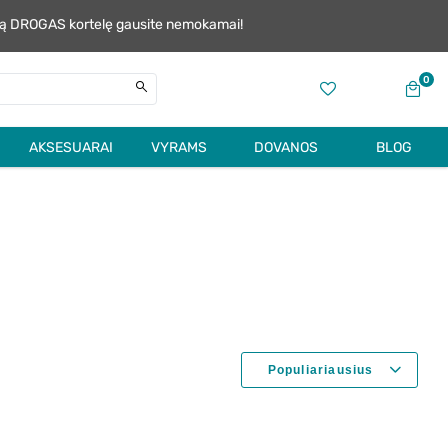
alią DROGAS kortelę gausite nemokamai!
0
AKSESUARAI
VYRAMS
DOVANOS
BLOG