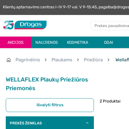
Klientų aptarnavimo centras I-IV 9-17 val. V 9-15:45, pagalba@droga
AKCIJOS
NAUJIENOS
KOSMETIKA
ODAI
Pagrindinis
Plaukams
Priežiūra
Wellaf
WELLAFLEX Plaukų Priežiūros
Priemonės
2 Produktai
Išvalyti filtrus
PREKĖS ŽENKLAS