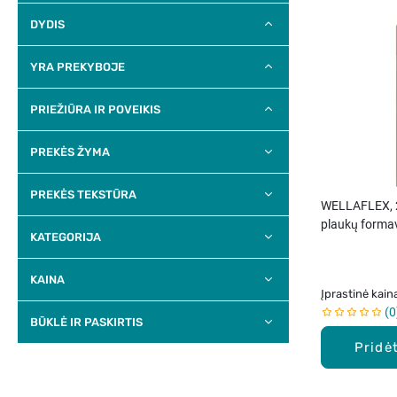
DYDIS
YRA PREKYBOJE
PRIEŽIŪRA IR POVEIKIS
PREKĖS ŽYMA
PREKĖS TEKSTŪRA
WELLAFLEX, 
plaukų formav
KATEGORIJA
KAINA
Įprastinė kain
0
BŪKLĖ IR PASKIRTIS
Pridėt