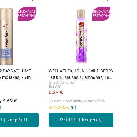
NEMOKAMAS
NEMOKAMAS
PRISTATYMAS
PRISTATYMAS
2 DAYS VOLUME,
WELLAFLEX, 10-IN-1 WILD BERRY
imo lakas, 75 ml.
TOUCH, sausasis šampūnas, 180
Įprastinė kaina
ml
8,39 €
6,29 €
3,69 €
30 dienų mažiausia kaina: 
6,29 €
a
0
i į krepšelį
Pridėti į krepšelį