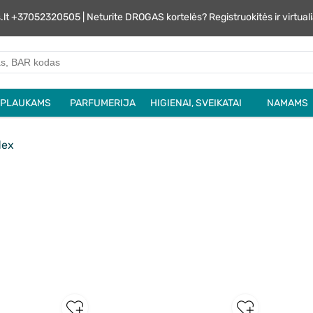
s.lt +37052320505 | Neturite DROGAS kortelės? Registruokitės ir virtu
PLAUKAMS
PARFUMERIJA
HIGIENAI, SVEIKATAI
NAMAMS
lex