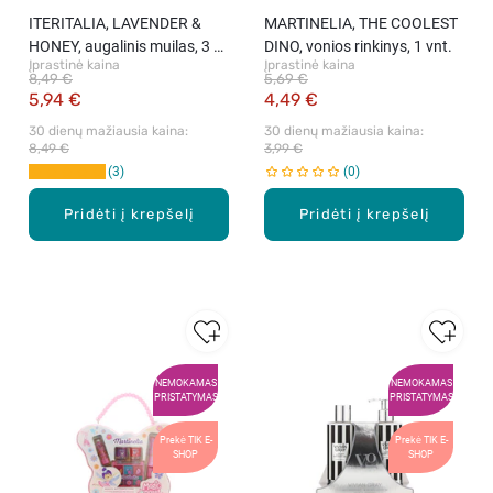
ITERITALIA, LAVENDER &
MARTINELIA, THE COOLEST
HONEY, augalinis muilas, 3 x
DINO, vonios rinkinys, 1 vnt.
Įprastinė kaina
Įprastinė kaina
125 g.
8,49 €
5,69 €
5,94 €
4,49 €
30 dienų mažiausia kaina: 
30 dienų mažiausia kaina: 
8,49 €
3,99 €
3
0
Pridėti į krepšelį
Pridėti į krepšelį
NEMOKAMAS
NEMOKAMAS
PRISTATYMAS
PRISTATYMAS
Prekė TIK E-
Prekė TIK E-
SHOP
SHOP