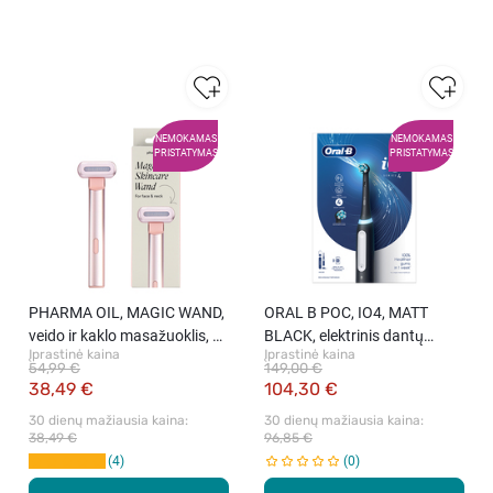
NEMOKAMAS
NEMOKAMAS
PRISTATYMAS
PRISTATYMAS
PHARMA OIL, MAGIC WAND,
ORAL B POC, IO4, MATT
veido ir kaklo masažuoklis, 1
BLACK, elektrinis dantų
Įprastinė kaina
Įprastinė kaina
vnt.
šepetėlis, 1 vnt.
54,99 €
149,00 €
38,49 €
104,30 €
30 dienų mažiausia kaina: 
30 dienų mažiausia kaina: 
38,49 €
96,85 €
4
0