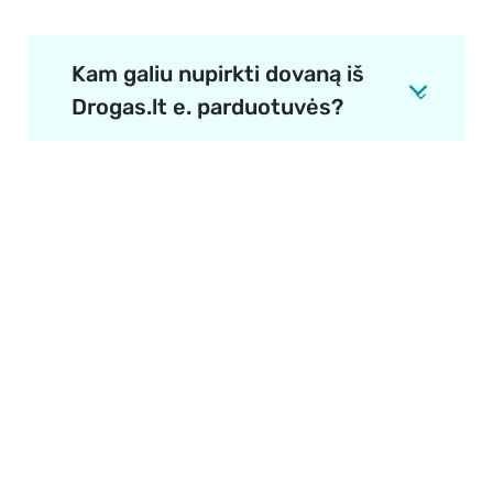
Kam galiu nupirkti dovaną iš
Drogas.lt e. parduotuvės?
Apie mus
E. parduotuvė
Lojalumo programa