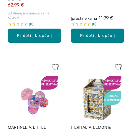
62,99 €
30 dienų mažiausia kaina: 
11,99 €
67,49 €
Įprastinė kaina
0
0
Pridėti į krepšelį
Pridėti į krepšelį
NEMOKAMAS
NEMOKAMAS
PRISTATYMAS
PRISTATYMAS
DROGAS
rekomenduoja
MARTINELIA, LITTLE
ITERITALIA, LEMON &