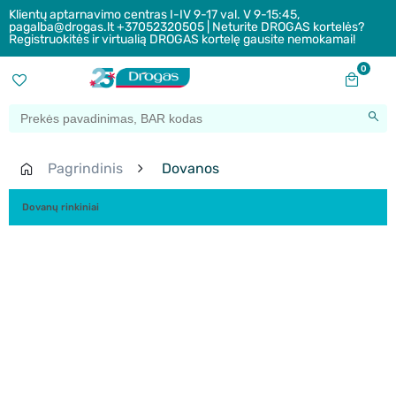
Klientų aptarnavimo centras I-IV 9-17 val. V 9-15:45,
pagalba@drogas.lt +37052320505 | Neturite DROGAS kortelės?
Registruokitės ir virtualią DROGAS kortelę gausite nemokamai!
0
Pagrindinis
Dovanos
Dovanų rinkiniai