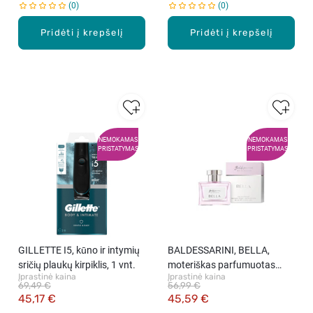
0
0
Pridėti į krepšelį
Pridėti į krepšelį
NEMOKAMAS
NEMOKAMAS
PRISTATYMAS
PRISTATYMAS
GILLETTE I5, kūno ir intymių
BALDESSARINI, BELLA,
sričių plaukų kirpiklis, 1 vnt.
moteriškas parfumuotas
Įprastinė kaina
Įprastinė kaina
vanduo, 30 ml.
69,49 €
56,99 €
45,17 €
45,59 €