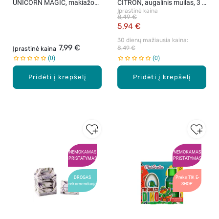
UNICORN MAGIC, makiažo
CITRON, augalinis muilas, 3 x
Įprastinė kaina
rinkinys vaikams, 1 vnt.
100 g.
8,49 €
5,94 €
30 dienų mažiausia kaina: 
7,99 €
8,49 €
Įprastinė kaina
0
0
Pridėti į krepšelį
Pridėti į krepšelį
NEMOKAMAS
NEMOKAMAS
PRISTATYMAS
PRISTATYMAS
DROGAS
Prekė TIK E-
rekomenduoja
SHOP