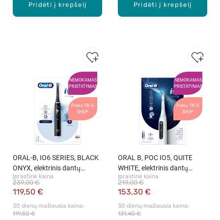
Pridėti į krepšelį
Pridėti į krepšelį
NEMOKAMAS
NEMOKAMAS
PRISTATYMAS
PRISTATYMAS
Prekė TIK E-
Prekė TIK E-
SHOP
SHOP
ORAL-B, IO6 SERIES, BLACK
ORAL B, POC IO5, QUITE
ONYX, elektrinis dantų
WHITE, elektrinis dantų
Įprastinė kaina
Įprastinė kaina
šepetėlis, 1 vnt.
šepetėlis, 1 vnt.
239,00 €
219,00 €
119,50 €
153,30 €
30 dienų mažiausia kaina: 
30 dienų mažiausia kaina: 
119,50 €
131,40 €