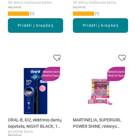
30 dienų mažiausia kaina: 
30 dienų mažiausia kaina: 
48,64 €
56,99 €
1
1
Pridėti į krepšelį
Pridėti į krepšelį
NEMOKAMAS
NEMOKAMAS
PRISTATYMAS
PRISTATYMAS
ORAL-B, iO2, elektrinis dantų
MARTINELIA, SUPERGIRL
šepetėlis, NIGHT BLACK, 1
POWER SHINE, rinkinys
Įprastinė kaina
vnt.
vaikams, 1 vnt.
89,99 €