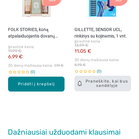
SHOP
SHOP
FOLK STORIES, kūną
GILLETTE, SENSOR UCL,
atpalaiduojantis dovanų
rinkinys su kojinėmis, 1 vnt.
Įprastinė kaina
rinkinys, 1 vnt.
13,99 €
Įprastinė kaina
11,05 €
11,99 €
6,99 €
30 dienų mažiausia kaina: 
8,95 €
30 dienų mažiausia kaina: 
7,19 €
0
0
Praneškite, kai bus
Pridėti į krepšelį
sandėlyje
Dažniausiai užduodami klausimai