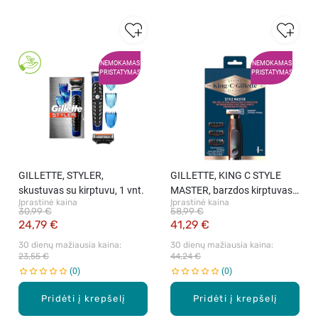
NEMOKAMAS
NEMOKAMAS
PRISTATYMAS
PRISTATYMAS
GILLETTE, STYLER,
GILLETTE, KING C STYLE
skustuvas su kirptuvu, 1 vnt.
MASTER, barzdos kirptuvas,
Įprastinė kaina
Įprastinė kaina
1 vnt.
30,99 €
58,99 €
24,79 €
41,29 €
30 dienų mažiausia kaina: 
30 dienų mažiausia kaina: 
23,55 €
44,24 €
0
0
Pridėti į krepšelį
Pridėti į krepšelį