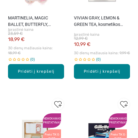
MARTINELIA, MAGIC
VIVIAN GRAY, LEMON &
BALLET, BUTTERFLY,
GREEN TEA, kosmetikos
Įprastinė kaina
rinkinys, 1 vnt.
rinkinys (2*250 ml.), 1 vnt.
23,59 €
Įprastinė kaina
12,99 €
18,99 €
10,99 €
30 dienų mažiausia kaina: 
18,99 €
30 dienų mažiausia kaina: 
9,99 €
0
0
Pridėti į krepšelį
Pridėti į krepšelį
NEMOKAMAS
NEMOKAMAS
PRISTATYMAS
PRISTATYMAS
Prekė TIK E-
Prekė TIK E-