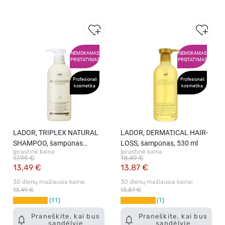
NEMOKAMAS
NEMOKAMAS
PRISTATYMAS
PRISTATYMAS
Profesionali
Profesionali
kosmetika
kosmetika
LADOR, TRIPLEX NATURAL
LADOR, DERMATICAL HAIR-
SHAMPOO, šampūnas
LOSS, šampūnas, 530 ml
Įprastinė kaina
Įprastinė kaina
plaukams, 530 ml
17,99 €
18,49 €
13,49 €
13,87 €
30 dienų mažiausia kaina: 
30 dienų mažiausia kaina: 
13,49 €
13,87 €
11
1
Praneškite, kai bus
Praneškite, kai bus
sandėlyje
sandėlyje