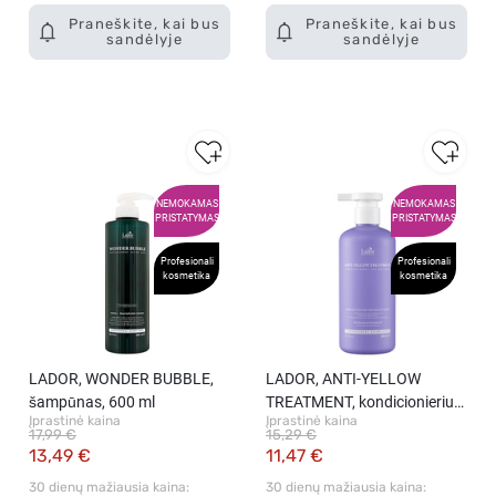
Praneškite, kai bus
Praneškite, kai bus
sandėlyje
sandėlyje
NEMOKAMAS
NEMOKAMAS
PRISTATYMAS
PRISTATYMAS
Profesionali
Profesionali
kosmetika
kosmetika
LADOR, WONDER BUBBLE,
LADOR, ANTI-YELLOW
šampūnas, 600 ml
TREATMENT, kondicionierius,
Įprastinė kaina
Įprastinė kaina
300 ml.
17,99 €
15,29 €
13,49 €
11,47 €
30 dienų mažiausia kaina: 
30 dienų mažiausia kaina: 