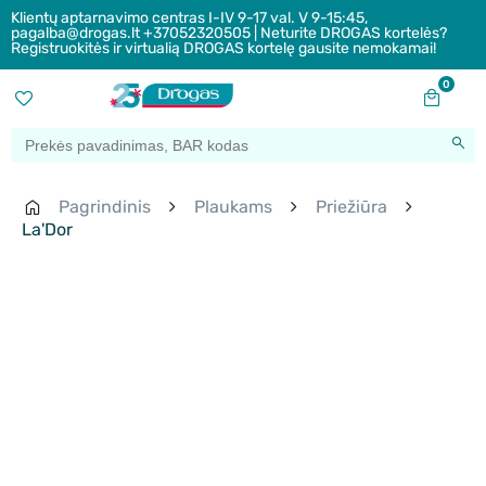
Klientų aptarnavimo centras I-IV 9-17 val. V 9-15:45,
pagalba@drogas.lt +37052320505 | Neturite DROGAS kortelės?
Registruokitės ir virtualią DROGAS kortelę gausite nemokamai!
0
Pagrindinis
Plaukams
Priežiūra
La'Dor