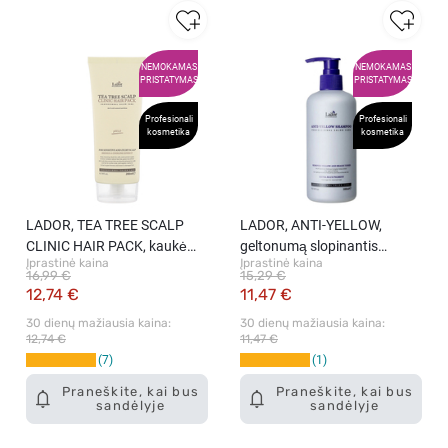
NEMOKAMAS
NEMOKAMAS
PRISTATYMAS
PRISTATYMAS
Profesionali
Profesionali
kosmetika
kosmetika
LADOR, TEA TREE SCALP
LADOR, ANTI-YELLOW,
CLINIC HAIR PACK, kaukė
geltonumą slopinantis
Įprastinė kaina
Įprastinė kaina
galvos odai, 200 g
šampūnas, 300 ml.
16,99 €
15,29 €
12,74 €
11,47 €
30 dienų mažiausia kaina: 
30 dienų mažiausia kaina: 
12,74 €
11,47 €
7
1
Praneškite, kai bus
Praneškite, kai bus
sandėlyje
sandėlyje