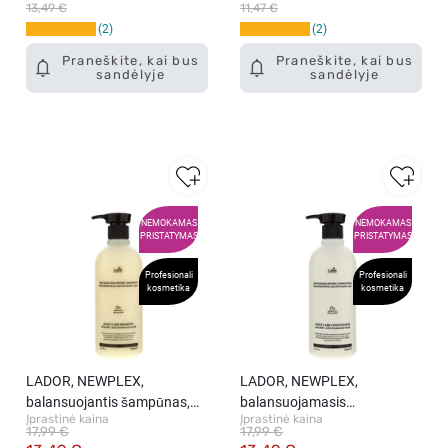
13,49 €
11,47 €
2
2
Praneškite, kai bus
Praneškite, kai bus
sandėlyje
sandėlyje
NEMOKAMAS
NEMOKAMAS
PRISTATYMAS
PRISTATYMAS
Profesionali
Profesionali
kosmetika
kosmetika
LADOR, NEWPLEX,
LADOR, NEWPLEX,
balansuojantis šampūnas,
balansuojamasis
Įprastinė kaina
Įprastinė kaina
530 ml.
kondicionierius, 530 ml.
17,99 €
17,99 €