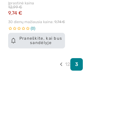
Įprastinė kaina
12,99 €
9,74 €
30 dienų mažiausia kaina: 
9,74 €
0
Praneškite, kai bus
sandėlyje
1
2
3
Apie mus