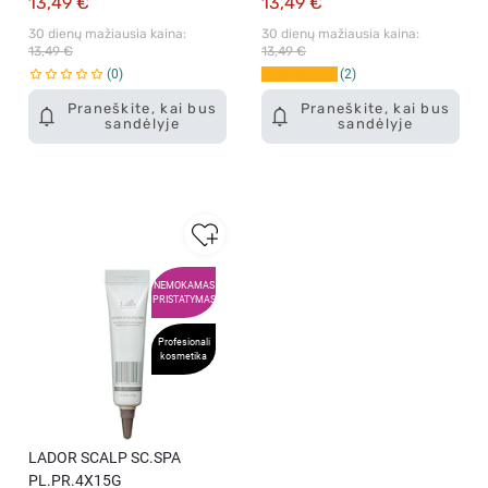
13,49 €
13,49 €
30 dienų mažiausia kaina: 
30 dienų mažiausia kaina: 
13,49 €
13,49 €
0
2
Praneškite, kai bus
Praneškite, kai bus
sandėlyje
sandėlyje
NEMOKAMAS
PRISTATYMAS
Profesionali
kosmetika
LADOR SCALP SC.SPA
PL.PR.4X15G