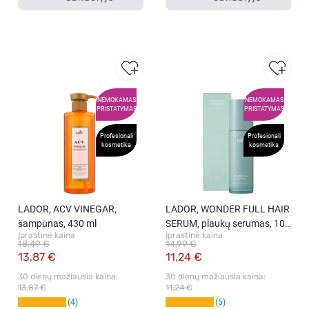
NEMOKAMAS
NEMOKAMAS
PRISTATYMAS
PRISTATYMAS
Profesionali
Profesionali
kosmetika
kosmetika
LADOR, ACV VINEGAR,
LADOR, WONDER FULL HAIR
šampūnas, 430 ml
SERUM, plaukų serumas, 100
Įprastinė kaina
Įprastinė kaina
ml
18,49 €
14,99 €
13,87 €
11,24 €
30 dienų mažiausia kaina: 
30 dienų mažiausia kaina: 
13,87 €
11,24 €
4
5