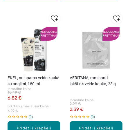
NEMOKAMAS
NEMOKAMAS
PRISTATYMAS
PRISTATYMAS
EKEL, nulupama veido kaukė
VERITANA, raminanti
su anglimi, 180 ml
lakštinė veido kaukė, 23 g
Įprastinė kaina
10,49 €
6,82 €
Įprastinė kaina
2,99 €
30 dienų mažiausia kaina: 
2,39 €
6,29 €
0
0
Pridėti į krepšelį
Pridėti į krepšelį