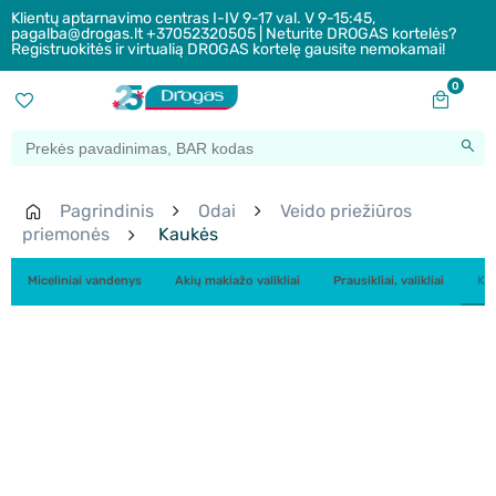
Klientų aptarnavimo centras I-IV 9-17 val. V 9-15:45,
pagalba@drogas.lt +37052320505 | Neturite DROGAS kortelės?
Registruokitės ir virtualią DROGAS kortelę gausite nemokamai!
0
Pagrindinis
Odai
Veido priežiūros
priemonės
Kaukės
Miceliniai vandenys
Akių makiažo valikliai
Prausikliai, valikliai
Ka