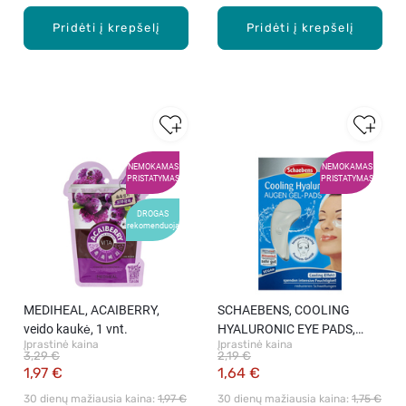
Pridėti į krepšelį
Pridėti į krepšelį
NEMOKAMAS
NEMOKAMAS
PRISTATYMAS
PRISTATYMAS
DROGAS
rekomenduoja
MEDIHEAL, ACAIBERRY,
SCHAEBENS, COOLING
veido kaukė, 1 vnt.
HYALURONIC EYE PADS,
Įprastinė kaina
Įprastinė kaina
paakių kaukė su hialuronu, 2
3,29 €
2,19 €
vnt.
1,97 €
1,64 €
30 dienų mažiausia kaina: 
1,97 €
30 dienų mažiausia kaina: 
1,75 €