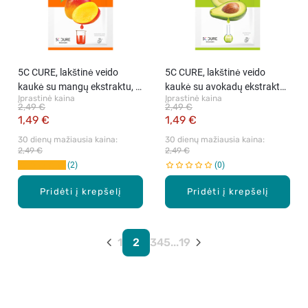
5C CURE, lakštinė veido
5C CURE, lakštinė veido
kaukė su mangų ekstraktu, 1
kaukė su avokadų ekstraktu,
Įprastinė kaina
Įprastinė kaina
vnt
1 vnt
2,49 €
2,49 €
1,49 €
1,49 €
30 dienų mažiausia kaina: 
30 dienų mažiausia kaina: 
2,49 €
2,49 €
2
0
Pridėti į krepšelį
Pridėti į krepšelį
1
2
3
4
5
...
19