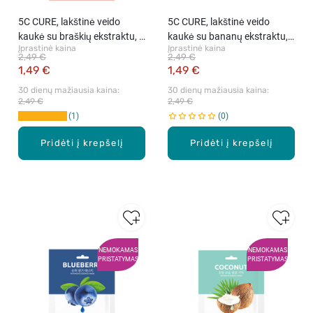
5C CURE, lakštinė veido
5C CURE, lakštinė veido
kaukė su braškių ekstraktu, 1
kaukė su bananų ekstraktu,
Įprastinė kaina
Įprastinė kaina
vnt.
1 vnt
2,49 €
2,49 €
1,49 €
1,49 €
30 dienų mažiausia kaina: 
30 dienų mažiausia kaina: 
2,49 €
2,49 €
1
0
Pridėti į krepšelį
Pridėti į krepšelį
NEMOKAMAS
NEMOKAMAS
PRISTATYMAS
PRISTATYMAS