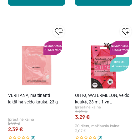
NEMOKAMAS
NEMOKAMAS
PRISTATYMAS
PRISTATYMAS
DROGAS
rekomenduoja
VERITANA, maitinanti
OH K!, WATERMELON, veido
lakštinė veido kaukė, 23 g
kaukė, 23 ml, 1 vnt.
Įprastinė kaina
4,39 €
3,29 €
Įprastinė kaina
2,99 €
30 dienų mažiausia kaina: 
2,39 €
3,07 €
0
0