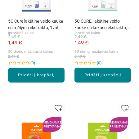
5C Cure lakštinė veido kaukė
5C CURE, lakštinė veido
su mėlynių ekstraktu, 1vnt
kaukė su kokosų ekstraktu, 1
Įprastinė kaina
Įprastinė kaina
vnt
2,49 €
2,49 €
1,49 €
1,49 €
30 dienų mažiausia kaina: 
30 dienų mažiausia kaina: 
2,49 €
2,49 €
0
0
Pridėti į krepšelį
Pridėti į krepšelį
NEMOKAMAS
NEMOKAMAS
PRISTATYMAS
PRISTATYMAS