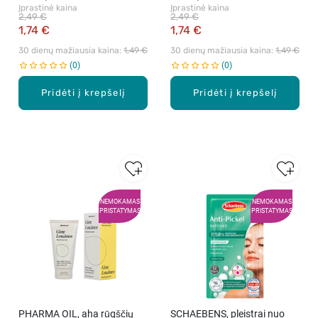
Įprastinė kaina
Įprastinė kaina
2,49 €
2,49 €
1,74 €
1,74 €
30 dienų mažiausia kaina: 
1,49 €
30 dienų mažiausia kaina: 
1,49 €
0
0
Pridėti į krepšelį
Pridėti į krepšelį
NEMOKAMAS
NEMOKAMAS
PRISTATYMAS
PRISTATYMAS
PHARMA OIL, aha rūgščių
SCHAEBENS, pleistrai nuo