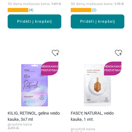
30 dienų mažiausia kaina: 
7,49 €
30 dienų mažiausia kaina: 
1,75 €
4
2
Pridėti į krepšelį
Pridėti į krepšelį
NEMOKAMAS
NEMOKAMAS
PRISTATYMAS
PRISTATYMAS
KILIG, RETINOL, gelinė veido
FASCY, NATURAL, veido
kaukė, 3x7 ml
kaukė, 1 vnt.
Įprastinė kaina
3,99 €
Įprastinė kaina