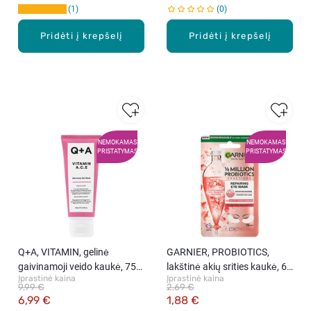
1
0
Pridėti į krepšelį
Pridėti į krepšelį
NEMOKAMAS
NEMOKAMAS
PRISTATYMAS
PRISTATYMAS
Q+A, VITAMIN, gelinė
GARNIER, PROBIOTICS,
gaivinamoji veido kaukė, 75
lakštinė akių srities kaukė, 6
Įprastinė kaina
Įprastinė kaina
ml
g.
9,99 €
2,69 €
6,99 €
1,88 €