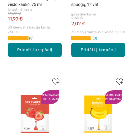
veido kaukė, 75 ml
spuogų, 12 vnt.
Įprastinė kaina
14,99 €
Įprastinė kaina
2,69 €
11,99 €
2,02 €
30 dienų mažiausia kaina: 
7,50 €
30 dienų mažiausia kaina: 
2,15 €
8
3
Pridėti į krepšelį
Pridėti į krepšelį
NEMOKAMAS
NEMOKAMAS
PRISTATYMAS
PRISTATYMAS