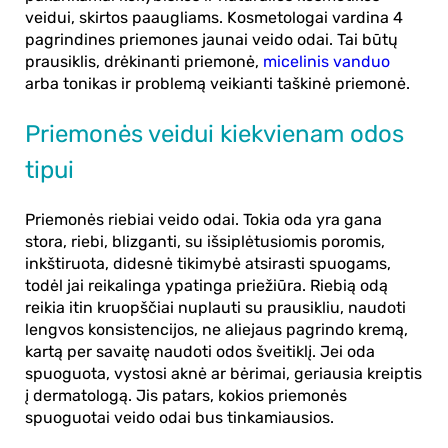
veidui, skirtos paaugliams. Kosmetologai vardina 4
pagrindines priemones jaunai veido odai. Tai būtų
prausiklis, drėkinanti priemonė,
micelinis vanduo
arba tonikas ir problemą veikianti taškinė priemonė.
Priemonės veidui kiekvienam odos
tipui
Priemonės riebiai veido odai. Tokia oda yra gana
stora, riebi, blizganti, su išsiplėtusiomis poromis,
inkštiruota, didesnė tikimybė atsirasti spuogams,
todėl jai reikalinga ypatinga priežiūra. Riebią odą
reikia itin kruopščiai nuplauti su prausikliu, naudoti
lengvos konsistencijos, ne aliejaus pagrindo kremą,
kartą per savaitę naudoti odos šveitiklį. Jei oda
spuoguota, vystosi aknė ar bėrimai, geriausia kreiptis
į dermatologą. Jis patars, kokios priemonės
spuoguotai veido odai bus tinkamiausios.