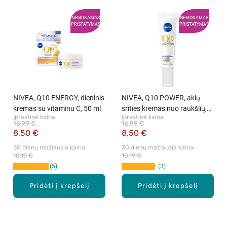
NEMOKAMAS
NEMOKAMAS
PRISTATYMAS
PRISTATYMAS
NIVEA, Q10 ENERGY, dieninis
NIVEA, Q10 POWER, akių
kremas su vitaminu C, 50 ml
srities kremas nuo raukšlių,
Įprastinė kaina
Įprastinė kaina
15 ml
16,99 €
16,99 €
8,50 €
8,50 €
30 dienų mažiausia kaina: 
30 dienų mažiausia kaina: 
10,19 €
10,19 €
5
3
Pridėti į krepšelį
Pridėti į krepšelį