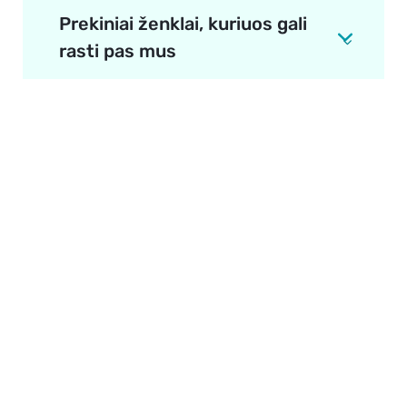
Prekiniai ženklai, kuriuos gali
rasti pas mus
Apie mus
E. parduotuvė
Lojalumo programa