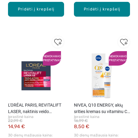
Pridėti į krepšelį
Pridėti į krepšelį
NEMOKAMAS
NEMOKAMAS
PRISTATYMAS
PRISTATYMAS
L′ORÉAL PARIS, REVITALIFT
NIVEA, Q10 ENERGY, akių
LASER, naktinis veido
srities kremas su vitaminu C,
Įprastinė kaina
Įprastinė kaina
kremas, 50 ml
15 ml
22,99 €
16,99 €
14,94 €
8,50 €
30 dienų mažiausia kaina: 
30 dienų mažiausia kaina: 