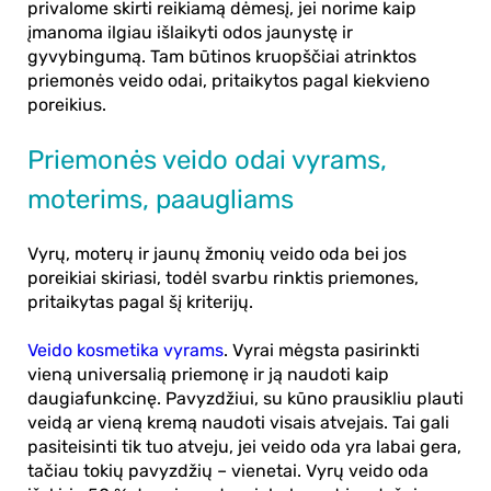
privalome skirti reikiamą dėmesį, jei norime kaip
įmanoma ilgiau išlaikyti odos jaunystę ir
gyvybingumą. Tam būtinos kruopščiai atrinktos
priemonės veido odai, pritaikytos pagal kiekvieno
poreikius.
Priemonės veido odai vyrams,
moterims, paaugliams
Vyrų, moterų ir jaunų žmonių veido oda bei jos
poreikiai skiriasi, todėl svarbu rinktis priemones,
pritaikytas pagal šį kriterijų.
Veido kosmetika vyrams
. Vyrai mėgsta pasirinkti
vieną universalią priemonę ir ją naudoti kaip
daugiafunkcinę. Pavyzdžiui, su kūno prausikliu plauti
veidą ar vieną kremą naudoti visais atvejais. Tai gali
pasiteisinti tik tuo atveju, jei veido oda yra labai gera,
tačiau tokių pavyzdžių – vienetai. Vyrų veido oda