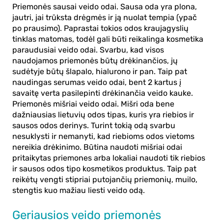
Priemonės sausai veido odai. Sausa oda yra plona,
jautri, jai trūksta drėgmės ir ją nuolat tempia (ypač
po prausimo). Paprastai tokios odos kraujagyslių
tinklas matomas, todėl gali būti reikalinga kosmetika
paraudusiai veido odai. Svarbu, kad visos
naudojamos priemonės būtų drėkinančios, jų
sudėtyje būtų šlapalo, hialurono ir pan. Taip pat
naudingas serumas veido odai, bent 2 kartus į
savaitę verta pasilepinti drėkinančia veido kauke.
Priemonės mišriai veido odai. Mišri oda bene
dažniausias lietuvių odos tipas, kuris yra riebios ir
sausos odos derinys. Turint tokią odą svarbu
nesuklysti ir nemanyti, kad riebioms odos vietoms
nereikia drėkinimo. Būtina naudoti mišriai odai
pritaikytas priemones arba lokaliai naudoti tik riebios
ir sausos odos tipo kosmetikos produktus. Taip pat
reikėtų vengti stipriai putojančių priemonių, muilo,
stengtis kuo mažiau liesti veido odą.
Geriausios veido priemonės