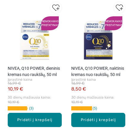
NEMOKAMAS
NEMOKAMAS
PRISTATYMAS
PRISTATYMAS
NIVEA, Q10 POWER, dieninis
NIVEA, Q10 POWER, naktinis
kremas nuo raukšlių, 50 ml
kremas nuo raukšlių, 50 ml
Įprastinė kaina
Įprastinė kaina
16,99 €
16,99 €
10,19 €
8,50 €
30 dienų mažiausia kaina: 
30 dienų mažiausia kaina: 
10,19 €
10,19 €
3
5
Pridėti į krepšelį
Pridėti į krepšelį