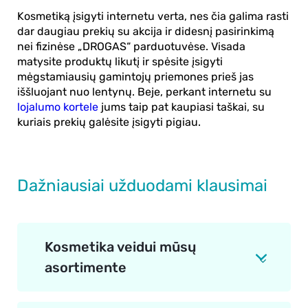
Kosmetiką įsigyti internetu verta, nes čia galima rasti
dar daugiau prekių su akcija ir didesnį pasirinkimą
nei fizinėse „DROGAS“ parduotuvėse. Visada
matysite produktų likutį ir spėsite įsigyti
mėgstamiausių gamintojų priemones prieš jas
iššluojant nuo lentynų. Beje, perkant internetu su
lojalumo kortele
jums taip pat kaupiasi taškai, su
kuriais prekių galėsite įsigyti pigiau.
Dažniausiai užduodami klausimai
Kosmetika veidui mūsų
asortimente