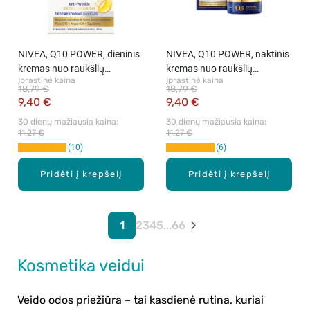
NIVEA, Q10 POWER, dieninis
NIVEA, Q10 POWER, naktinis
kremas nuo raukšlių
kremas nuo raukšlių
Įprastinė kaina
Įprastinė kaina
brandžiai odai, 50 ml
brandžiai odai, 50 ml
18,79 €
18,79 €
9,40 €
9,40 €
30 dienų mažiausia kaina: 
30 dienų mažiausia kaina: 
11,27 €
11,27 €
10
6
Pridėti į krepšelį
Pridėti į krepšelį
1
2
3
4
5
...
66
Kosmetika veidui
Veido odos priežiūra – tai kasdienė rutina, kuriai