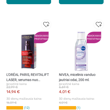
NEMOKAMAS
NEMOKAMAS
PRISTATYMAS
PRISTATYMAS
L′ORÉAL PARIS, REVITALIFT
NIVEA, micelinis vanduo
LASER, serumas nuo
jautriai odai, 200 ml.
Įprastinė kaina
Įprastinė kaina
senėjimo požymių, 30 ml
22,99 €
6,69 €
14,94 €
4,01 €
30 dienų mažiausia kaina: 
30 dienų mažiausia kaina: 
16,09 €
4,01 €
12
1