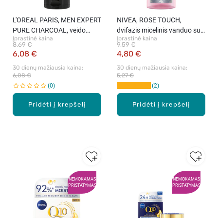
L'OREAL PARIS, MEN EXPERT
NIVEA, ROSE TOUCH,
PURE CHARCOAL, veido
dvifazis micelinis vanduo su
Įprastinė kaina
Įprastinė kaina
prausiklis su juodąja anglimi,
organiniu rožių vandeniu,
8,69 €
9,59 €
100 ml
400 ml.
6,08 €
4,80 €
30 dienų mažiausia kaina: 
30 dienų mažiausia kaina: 
6,08 €
5,27 €
0
2
Pridėti į krepšelį
Pridėti į krepšelį
NEMOKAMAS
NEMOKAMAS
PRISTATYMAS
PRISTATYMAS