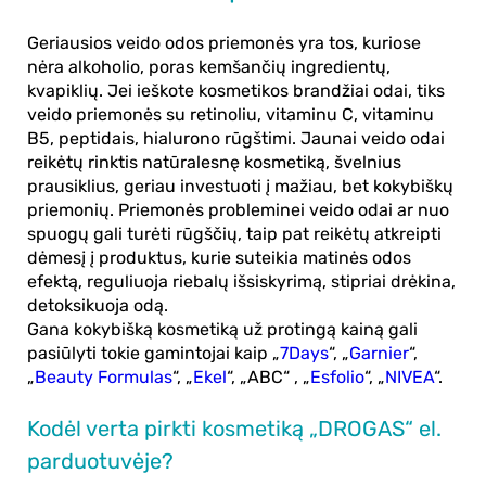
Geriausios veido odos priemonės
yra tos, kuriose
nėra alkoholio, poras kemšančių ingredientų,
kvapiklių. Jei ieškote kosmetikos brandžiai odai, tiks
veido priemonės su retinoliu, vitaminu C, vitaminu
B5, peptidais, hialurono rūgštimi. Jaunai veido odai
reikėtų rinktis natūralesnę kosmetiką, švelnius
prausiklius, geriau investuoti į mažiau, bet kokybiškų
priemonių. Priemonės probleminei veido odai ar nuo
spuogų gali turėti rūgščių, taip pat reikėtų atkreipti
dėmesį į produktus, kurie suteikia matinės odos
efektą, reguliuoja riebalų išsiskyrimą, stipriai drėkina,
detoksikuoja odą.
Gana kokybišką kosmetiką už protingą kainą gali
pasiūlyti tokie gamintojai kaip „
7Days
“, „
Garnier
“,
„
Beauty Formulas
“, „
Ekel
“, „ABC“ , „
Esfolio
“, „​​​​​​​
NIVEA
“.
Kodėl verta pirkti kosmetiką „DROGAS“ el.
parduotuvėje?