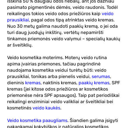
išskiria 50 % daugiau odos riebalų, ant jos dažniau
pasimato pigmentinės dėmės, veido raudonis. Todėl
reikalingos tokios veido odos priežiūros kaip
veido
prausikliai
, pagal odos tipą atrinktas veido kremas.
Nuo 30 metų galima naudoti paakių kremą, o jei oda
turi daug juodųjų inkštirų, vertėtų nepamiršti
tinkamos
priemonės veido valymui
– specialių kaukių
ar šveitiklių.
Veido kosmetika moterims
. Moterų veido rutina
apima įvairias priemones, tačiau pagrindinė
naudojama kosmetika veidui turėtų būti:
veido
prausikliai, tonikas arba pienelis veidui
,
serumas
,
dieninis
kremas
, naktinis kremas,
paakių kremas
, SPF
kremas (jei kitose odos priežiūros ar kosmetikos
priemonėse nėra SPF apsaugos). Taip pat periodiškai
reikalingi enziminiai veido valikliai ar šveitikliai bei
kosmetinės
veido kaukės
.
Veido kosmetika paaugliams
. Šiandien galima įsigyti
pakankamai kokybiškos ir natūralios kosmetikos