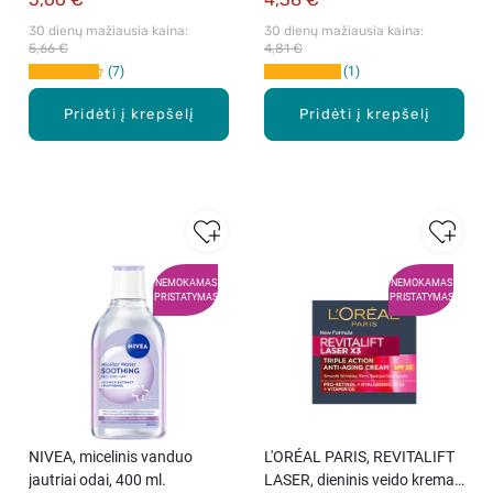
30 dienų mažiausia kaina: 
30 dienų mažiausia kaina: 
5,66 €
4,81 €
7
1
Pridėti į krepšelį
Pridėti į krepšelį
NEMOKAMAS
NEMOKAMAS
PRISTATYMAS
PRISTATYMAS
NIVEA, micelinis vanduo
L′ORÉAL PARIS, REVITALIFT
jautriai odai, 400 ml.
LASER, dieninis veido kremas