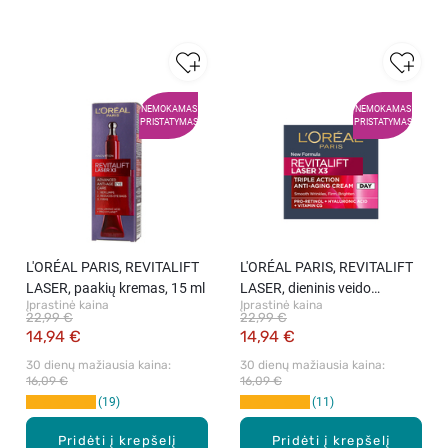
NEMOKAMAS
NEMOKAMAS
PRISTATYMAS
PRISTATYMAS
L′ORÉAL PARIS, REVITALIFT
L′ORÉAL PARIS, REVITALIFT
LASER, paakių kremas, 15 ml
LASER, dieninis veido
Įprastinė kaina
Įprastinė kaina
kremas, 50 ml
22,99 €
22,99 €
14,94 €
14,94 €
30 dienų mažiausia kaina: 
30 dienų mažiausia kaina: 
16,09 €
16,09 €
19
11
Pridėti į krepšelį
Pridėti į krepšelį