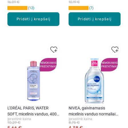
16,09 €
10,19 €
12
7
Pridėti į krepšelį
Pridėti į krepšelį
NEMOKAMAS
NEMOKAMAS
PRISTATYMAS
PRISTATYMAS
L′ORÉAL PARIS, WATER
NIVEA, gaivinamasis
SOFT, micelinis vanduo, 400
micelinis vanduo normaliai
Įprastinė kaina
Įprastinė kaina
ml
odai, 400 ml.
10,29 €
8,75 €
5,66 €
4,38 €