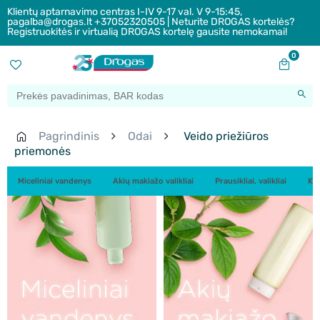
Klientų aptarnavimo centras I-IV 9-17 val. V 9-15:45,
pagalba@drogas.lt +37052320505 | Neturite DROGAS kortelės?
Registruokitės ir virtualią DROGAS kortelę gausite nemokamai!
0
Pagrindinis
Odai
Veido priežiūros
priemonės
Miceliniai vandenys
Akių makiažo valikliai
Prausikliai, valikliai
Ka