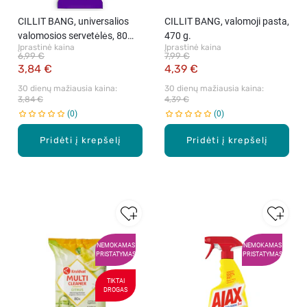
CILLIT BANG, universalios
CILLIT BANG, valomoji pasta,
valomosios servetėlės, 80
470 g.
Įprastinė kaina
Įprastinė kaina
vnt.
6,99 €
7,99 €
3,84 €
4,39 €
30 dienų mažiausia kaina: 
30 dienų mažiausia kaina: 
3,84 €
4,39 €
0
0
Pridėti į krepšelį
Pridėti į krepšelį
NEMOKAMAS
NEMOKAMAS
PRISTATYMAS
PRISTATYMAS
TIKTAI
DROGAS