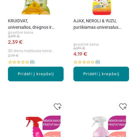
KRUIDVAT,
AJAX, NEROLI & YUZU,
universalios, drėgnos ir
purškiamas universalus
Įprastinė kaina
higieniškos šluostės su
valiklis, 500 ml.
3,99 €
citrinų aromatu, 80 vnt.
2,39 €
Įprastinė kaina
6,99 €
30 dienų mažiausia kaina: 
4,19 €
2,79 €
0
0
Pridėti į krepšelį
Pridėti į krepšelį
NEMOKAMAS
NEMOKAMAS
PRISTATYMAS
PRISTATYMAS
Prekė TIK E-
Prekė TIK E-