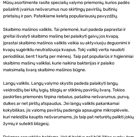
Mūsų asortimente rasite specialių valymo priemonių, kurios padės
pašalinti įvairius nešvarumus nuo skirtingų paviršių, buitinių
prietaisų ir pan. Pateikiame keletą populiariausių pavyzdžių.
Skalbimo mašinos valiklis.
Tai priemonė, kuri padeda paprastai ir
greitai išvalyti skalbimo mašiną bei palaikyti gaivų jos kvapą.
Įprastai skalbimo mašinos valiklis veikia su aktyviuoju deguonimi ir
kvapų sugėrikliu neutralizuoja kvapus. Tokį valiklį verta naudoti
periodiškai, bent 1 kartą per mėnesį. Taip pat populiarūs ir higieniniai
skalbimo mašinų valikliai, kurie naikina bakterijas ir palaiko
maksimalią švarą skalbimo mašinos būgne.
Langų valiklis.
Langų valymo skystis padeda palaikyti langų,
veidrodžių bei kitų lygių, blizgių ar stiklinių paviršių švarą. Tokios
paskirties priemonės tirpina riebalus, pašalina nešvarumus, purvą,
dulkes ar net pirštų atspaudus. Jei langų valiklis pakankamai
kokybiškas, jis valomą paviršių padengia apsaugine mikroplėvele,
kuri neleidžia kauptis nešvarumams, jis taip pat neturėtų palikti jokių
žymių ir suteikti blizgesį.