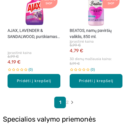
SHOP
SHOP
AJAX, LAVENDER &
BEATOS, namų paviršių
SANDALWOOD, purškiamas
valiklis, 850 ml.
Įprastinė kaina
universalus valiklis, 500 ml.
5,99 €
4,79 €
Įprastinė kaina
6,99 €
30 dienų mažiausia kaina: 
4,19 €
5,99 €
0
0
Pridėti į krepšelį
Pridėti į krepšelį
1
2
Specialios valymo priemonės