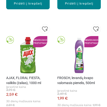
Pridėti į krepšelį
Pridėti į krepšelį
NEMOKAMAS
NEMOKAMAS
PRISTATYMAS
PRISTATYMAS
AJAX, FLORAL FIESTA,
FROSCH, levandų kvapo
valiklis (žalias), 1000 ml
valomasis pienelis, 500ml
Įprastinė kaina
3,99 €
Įprastinė kaina
2,49 €
2,59 €
1,99 €
30 dienų mažiausia kaina: 
2,59 €
30 dienų mažiausia kaina: 
1,99 €