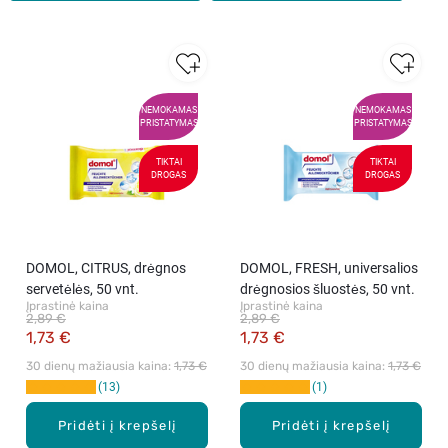
NEMOKAMAS
NEMOKAMAS
PRISTATYMAS
PRISTATYMAS
TIKTAI
TIKTAI
DROGAS
DROGAS
DOMOL, CITRUS, drėgnos
DOMOL, FRESH, universalios
servetėlės, 50 vnt.
drėgnosios šluostės, 50 vnt.
Įprastinė kaina
Įprastinė kaina
2,89 €
2,89 €
1,73 €
1,73 €
30 dienų mažiausia kaina: 
1,73 €
30 dienų mažiausia kaina: 
1,73 €
13
1
Pridėti į krepšelį
Pridėti į krepšelį