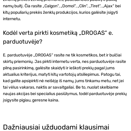
namų buitį. Čia rasite „Calgon“, „Domol“, „Clin“, „Tiret“, „Ajax“ bei
kitų populiarių prekės ženklų produkcijos, kurios galėsite įsigyti
internetu.
Kodėl verta pirkti kosmetiką „DROGAS“ e.
parduotuvėje?
E. parduotuvėje „DROGAS“ rasite ne tik kosmetikos, bet ir buičiai
skirtų priemonių. Jas pirkti internetu verta, nes parduotuvėje rasite
pilną pasirinkimą, galėsite skaidyti ir ieškoti prekių pagal jums
aktualius kriterijus, matyti kitų vartotojų atsiliepimus. Patogu tai,
kad galite apsipirkti nė neišėję iš namų, jums tinkamu metu, net jei
tai vėlus vakaras, naktis ar savaitgaliai. Be to, nuolat skelbiame
naujas akcijas bei specialius pasiūlymus, todėl parduotuvėje prekių
įsigysite pigiau, geresne kaina.
Dažniausiai užduodami klausimai