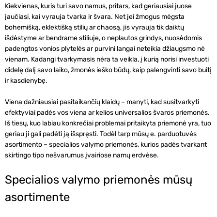
Kiekvienas, kuris turi savo namus, pritars, kad geriausiai juose
jaučiasi, kai vyrauja tvarka ir švara. Net jei žmogus mėgsta
bohemišką, eklektišką stilių ar chaosą, jis vyrauja tik daiktų
išdėstyme ar bendrame stiliuje, o neplautos grindys, nuosėdomis
padengtos vonios plytelės ar purvini langai neteikia džiaugsmo nė
vienam. Kadangi tvarkymasis nėra ta veikla, į kurią norisi investuoti
didelę dalį savo laiko, žmonės ieško būdų, kaip palengvinti savo buitį
ir kasdienybę.
Viena dažniausiai pasitaikančių klaidų – manyti, kad susitvarkyti
efektyviai padės vos viena ar kelios universalios švaros priemonės.
Iš tiesų, kuo labiau konkrečiai problemai pritaikyta priemonė yra, tuo
geriau ji gali padėti ją išspręsti. Todėl tarp mūsų
e. parduotuvės
asortimento – specialios valymo priemonės, kurios padės tvarkant
skirtingo tipo nešvarumus įvairiose namų erdvėse.
Specialios valymo priemonės mūsų
asortimente