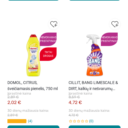
NEMOKAMAS
NEMOKAMAS
PRISTATYMAS
PRISTATYMAS
TIKTAI
DROGAS
DOMOL, CITRUS,
CILLIT, BANG LIMESCALE &
šveičiamasis pienelis, 750 ml
DIRT, kalkių ir nešvarumų
Įprastinė kaina
Įprastinė kaina
valiklis, 750 ml
2,89 €
8,59 €
2,02 €
4,72 €
30 dienų mažiausia kaina: 
30 dienų mažiausia kaina: 
2,89 €
4,72 €
4
0