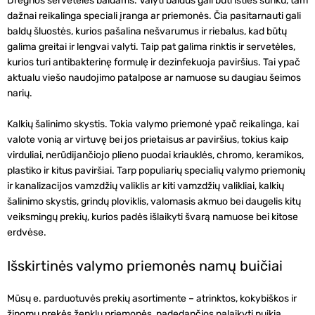
Drėgnos servetėlės baldams.
Valyti baldus gali būti išties sunku, tam
dažnai reikalinga speciali įranga ar priemonės. Čia pasitarnauti gali
baldų šluostės, kurios pašalina nešvarumus ir riebalus, kad būtų
galima greitai ir lengvai valyti. Taip pat galima rinktis ir servetėles,
kurios turi antibakterinę formulę ir dezinfekuoja paviršius. Tai ypač
aktualu viešo naudojimo patalpose ar namuose su daugiau šeimos
narių.
Kalkių šalinimo skystis.
Tokia valymo priemonė ypač reikalinga, kai
valote vonią ar virtuvę bei jos prietaisus ar paviršius, tokius kaip
virduliai, nerūdijančiojo plieno puodai kriauklės, chromo, keramikos,
plastiko ir kitus paviršiai. Tarp populiarių specialių valymo priemonių
ir kanalizacijos vamzdžių valiklis ar kiti vamzdžių valikliai, kalkių
šalinimo skystis, grindų ploviklis, valomasis akmuo bei daugelis kitų
veiksmingų prekių, kurios padės išlaikyti švarą namuose bei kitose
erdvėse.
Išskirtinės valymo priemonės namų buičiai
Mūsų e. parduotuvės prekių asortimente – atrinktos, kokybiškos ir
žinomų prekės ženklų priemonės, padedančios palaikyti puikią