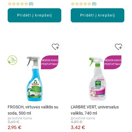
0
0
Pridėti į krepšelį
Pridėti į krepšelį
NEMOKAMAS
NEMOKAMAS
PRISTATYMAS
PRISTATYMAS
FROSCH, virtuvės valiklis su
L'ARBRE VERT, universalus
soda, 500 ml
valiklis, 740 ml
Įprastinė kaina
Įprastinė kaina
3,69 €
4,89 €
2,95 €
3,42 €