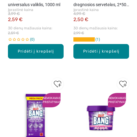
universalus valiklis, 1000 ml
drėgnosios servetėlės, 2*50
Įprastinė kaina
Įprastinė kaina
vnt.
3,99 €
4,99 €
2,59 €
2,50 €
30 dienų mažiausia kaina: 
30 dienų mažiausia kaina: 
2,59 €
2,99 €
0
1
Pridėti į krepšelį
Pridėti į krepšelį
NEMOKAMAS
NEMOKAMAS
PRISTATYMAS
PRISTATYMAS