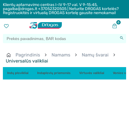
Klientų aptarnavimo centras I-IV 9-17 val. V 9-15:45,
pagalba@drogas.lt +37052320505 | Neturite DROGAS kortelės?
Registruokitės ir virtualią DROGAS kortelę gausite nemokamai!
0
Pagrindinis
Namams
Namų švarai
Universalūs valikliai
Indų plovikliai
Indaplovių priemonės
Virtuvės valikliai
Vonios vali