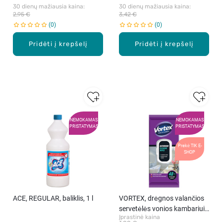
30 dienų mažiausia kaina: 
30 dienų mažiausia kaina: 
2,95 €
3,42 €
0
0
Pridėti į krepšelį
Pridėti į krepšelį
NEMOKAMAS
NEMOKAMAS
PRISTATYMAS
PRISTATYMAS
Prekė TIK E-
SHOP
ACE, REGULAR, baliklis, 1 l
VORTEX, drėgnos valančios
servetėlės vonios kambariui,
Įprastinė kaina
48 vnt.