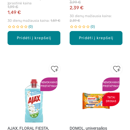
3,99 €
Įprastinė kaina
1,99 €
2,39 €
1,49 €
30 dienų mažiausia kaina: 
30 dienų mažiausia kaina: 
1,59 €
2,39 €
0
0
Pridėti į krepšelį
Pridėti į krepšelį
NEMOKAMAS
NEMOKAMAS
PRISTATYMAS
PRISTATYMAS
TIKTAI
DROGAS
AJAX, FLORAL FIESTA,
DOMOL, universalios