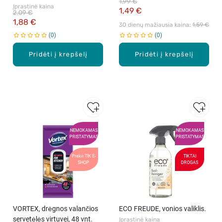
1,99 €
Įprastinė kaina
1,49 €
2,09 €
1,88 €
30 dienų mažiausia kaina: 
1,59 €
0
0
Pridėti į krepšelį
Pridėti į krepšelį
NEMOKAMAS
NEMOKAMAS
PRISTATYMAS
PRISTATYMAS
Prekė TIK E-
TIKTAI
SHOP
DROGAS
VORTEX, drėgnos valančios
ECO FREUDE, vonios valiklis.
servetėlės virtuvei, 48 vnt.
Įprastinė kaina