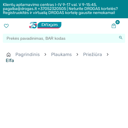
Klientų aptarnavimo centras I-IV 9-17 val. V 9-15:45,
pagalba@drogas.lt +37052320505 | Neturite DROGAS kortelės?
Registruokitės ir virtualią DROGAS kortelę gausite nemokamai!
0
Pagrindinis
Plaukams
Priežiūra
Elfa