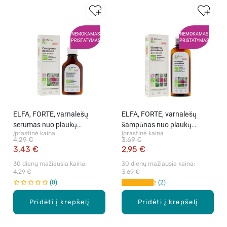
NEMOKAMAS
NEMOKAMAS
PRISTATYMAS
PRISTATYMAS
ELFA, FORTE, varnalėšų
ELFA, FORTE, varnalėšų
serumas nuo plaukų
šampūnas nuo plaukų
Įprastinė kaina
Įprastinė kaina
slinkimo, 100 ml
slinkimo, 200 ml
4,29 €
3,69 €
3,43 €
2,95 €
30 dienų mažiausia kaina: 
30 dienų mažiausia kaina: 
4,29 €
3,69 €
0
2
Pridėti į krepšelį
Pridėti į krepšelį