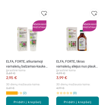
NEMOKAMAS
NEMOKAMAS
PRISTATYMAS
PRISTATYMAS
ELFA, FORTE, atkuriamoji
ELFA, FORTE, tikras
varnalėšų balzamas-kaukė
varnalėšų aliejus nuo plaukų
Įprastinė kaina
Įprastinė kaina
nuo plaukų slinkimo, 200 ml
slinkimo, 100 ml
3,69 €
4,99 €
2,95 €
3,99 €
30 dienų mažiausia kaina: 
30 dienų mažiausia kaina: 
3,69 €
4,99 €
2
0
Pridėti į krepšelį
Pridėti į krepšelį