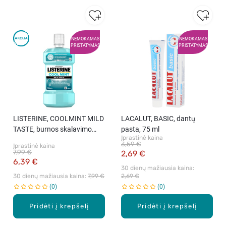
NEMOKAMAS
NEMOKAMAS
PRISTATYMAS
PRISTATYMAS
LISTERINE, COOLMINT MILD
LACALUT, BASIC, dantų
TASTE, burnos skalavimo
pasta, 75 ml
Įprastinė kaina
skystis, 500 ml.
3,59 €
Įprastinė kaina
7,99 €
2,69 €
6,39 €
30 dienų mažiausia kaina: 
30 dienų mažiausia kaina: 
7,99 €
2,69 €
0
0
Pridėti į krepšelį
Pridėti į krepšelį