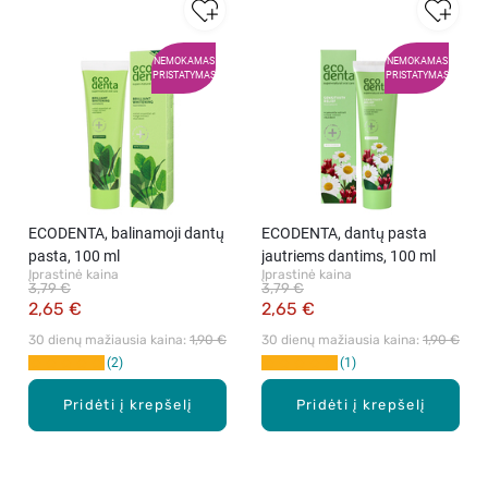
NEMOKAMAS
NEMOKAMAS
PRISTATYMAS
PRISTATYMAS
ECODENTA, balinamoji dantų
ECODENTA, dantų pasta
pasta, 100 ml
jautriems dantims, 100 ml
Įprastinė kaina
Įprastinė kaina
3,79 €
3,79 €
2,65 €
2,65 €
30 dienų mažiausia kaina: 
1,90 €
30 dienų mažiausia kaina: 
1,90 €
2
1
Pridėti į krepšelį
Pridėti į krepšelį