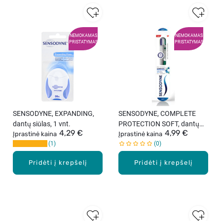
NEMOKAMAS
NEMOKAMAS
PRISTATYMAS
PRISTATYMAS
SENSODYNE, EXPANDING,
SENSODYNE, COMPLETE
dantų siūlas, 1 vnt.
PROTECTION SOFT, dantų
4,29 €
4,99 €
Įprastinė kaina
šepetėlis, 1 vnt.
Įprastinė kaina
1
0
Pridėti į krepšelį
Pridėti į krepšelį