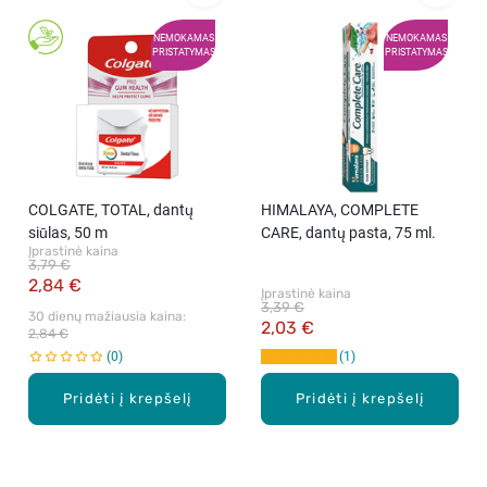
NEMOKAMAS
NEMOKAMAS
PRISTATYMAS
PRISTATYMAS
COLGATE, TOTAL, dantų
HIMALAYA, COMPLETE
siūlas, 50 m
CARE, dantų pasta, 75 ml.
Įprastinė kaina
3,79 €
2,84 €
Įprastinė kaina
3,39 €
30 dienų mažiausia kaina: 
2,03 €
2,84 €
0
1
Pridėti į krepšelį
Pridėti į krepšelį