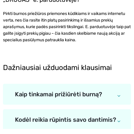
Pirkti burnos priežiūros priemones kūdikiams ir vaikams internetu
verta, nes čia rasite itin platų pasirinkimą ir išsamius prekių
aprašymus, kurie padės pasirinkti tikslingai. E. parduotuvėje taip pat
galite įsigyti prekių pigiau – čia kasdien skelbiame naują akciją ar
specialius pasiūlymus patrauklia kaina.
Dažniausiai užduodami klausimai
Kaip tinkamai prižiūrėti burną?
Kodėl reikia rūpintis savo dantimis?