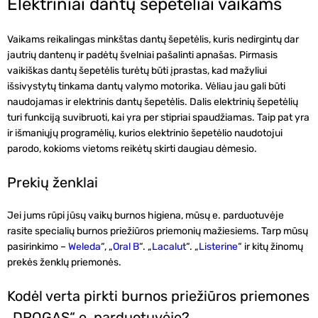
Elektriniai dantų šepetėliai vaikams
Vaikams reikalingas minkštas dantų šepetėlis, kuris nedirgintų dar
jautrių dantenų ir padėtų švelniai pašalinti apnašas. Pirmasis
vaikiškas dantų šepetėlis turėtų būti įprastas, kad mažyliui
išsivystytų tinkama dantų valymo motorika. Vėliau jau gali būti
naudojamas ir elektrinis dantų šepetėlis. Dalis elektrinių šepetėlių
turi funkciją suvibruoti, kai yra per stipriai spaudžiamas. Taip pat yra
ir išmaniųjų programėlių, kurios elektrinio šepetėlio naudotojui
parodo, kokioms vietoms reikėtų skirti daugiau dėmesio.
Prekių ženklai
Jei jums rūpi jūsų vaikų burnos higiena, mūsų
e. parduotuvėje
rasite specialių burnos priežiūros priemonių mažiesiems. Tarp mūsų
pasirinkimo –
Weleda
“, „
Oral B
“. „
Lacalut
“. „
Listerine
“
ir kitų žinomų
prekės ženklų priemonės.
Kodėl verta pirkti burnos priežiūros priemones
„DROGAS“ e. parduotuvėje?