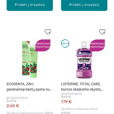
Pridėti į krepšelį
Pridėti į krepšelį
NEMOKAMAS
NEMOKAMAS
PRISTATYMAS
PRISTATYMAS
ECODENTA, 2IN1,
LISTERINE, TOTAL CARE,
gaivinamoji dantų pasta nuo
burnos skalavimo skystis,
Įprastinė kaina
apnašų, 100 ml
500 ml.
8,99 €
Įprastinė kaina
3,79 €
7,19 €
2,65 €
30 dienų mažiausia kaina: 
30 dienų mažiausia kaina: 
1,90 €
8,99 €