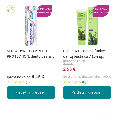
NEMOKAMAS
NEMOKAMAS
PRISTATYMAS
PRISTATYMAS
SENSODYNE, COMPLETE
ECODENTA, daugiafunkcė
PROTECTION, dantų pasta,
dantų pasta su 7 žolelių
Įprastinė kaina
75 ml
ekstraktu ir KALIDENT, 100
3,79 €
ml
2,65 €
8,29 €
30 dienų mažiausia kaina: 
1,90 €
Įprastinė kaina
0
0
Pridėti į krepšelį
Pridėti į krepšelį