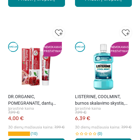
NEMOKAMAS
NEMOKAMAS
PRISTATYMAS
PRISTATYMAS
DR.ORGANIC,
LISTERINE, COOLMINT,
POMEGRANATE, dantų
burnos skalavimo skystis,
Įprastinė kaina
Įprastinė kaina
pasta su granatais, 100 ml
500 ml.
7,99 €
7,99 €
4,00 €
6,39 €
30 dienų mažiausia kaina: 
7,99 €
30 dienų mažiausia kaina: 
7,99 €
10
0