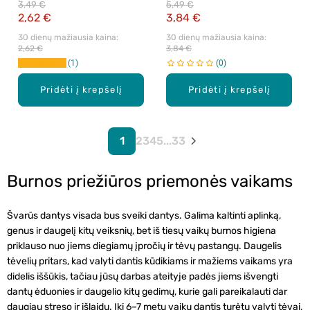
3,49 €
5,49 €
Teavigo, 100 ml
2,62 €
3,84 €
30 dienų mažiausia kaina: 
30 dienų mažiausia kaina: 
2,62 €
3,84 €
1
0
Pridėti į krepšelį
Pridėti į krepšelį
1
2
3
4
5
...
33
Burnos priežiūros priemonės vaikams
Švarūs dantys visada bus sveiki dantys. Galima kaltinti aplinką,
genus ir daugelį kitų veiksnių, bet iš tiesų vaikų burnos higiena
priklauso nuo jiems diegiamų įpročių ir tėvų pastangų. Daugelis
tėvelių pritars, kad valyti dantis kūdikiams ir mažiems vaikams yra
didelis iššūkis, tačiau jūsų darbas ateityje padės jiems išvengti
dantų ėduonies ir daugelio kitų gedimų, kurie gali pareikalauti dar
daugiau streso ir išlaidų. Iki
6–7
metų vaikų dantis turėtų valyti tėvai,