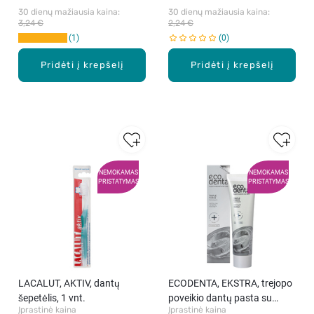
30 dienų mažiausia kaina: 
30 dienų mažiausia kaina: 
3,24 €
2,24 €
1
0
Pridėti į krepšelį
Pridėti į krepšelį
NEMOKAMAS
NEMOKAMAS
PRISTATYMAS
PRISTATYMAS
LACALUT, AKTIV, dantų
ECODENTA, EKSTRA, trejopo
šepetėlis, 1 vnt.
poveikio dantų pasta su
Įprastinė kaina
Įprastinė kaina
baltuoju moliu, propoliu ir