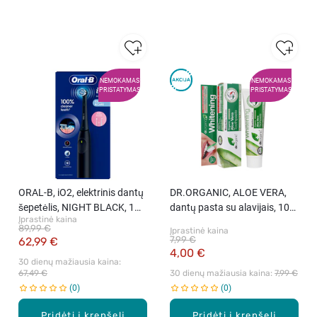
NEMOKAMAS
NEMOKAMAS
PRISTATYMAS
PRISTATYMAS
ORAL-B, iO2, elektrinis dantų
DR.ORGANIC, ALOE VERA,
šepetėlis, NIGHT BLACK, 1
dantų pasta su alavijais, 100
Įprastinė kaina
vnt.
ml
89,99 €
Įprastinė kaina
7,99 €
62,99 €
4,00 €
30 dienų mažiausia kaina: 
67,49 €
30 dienų mažiausia kaina: 
7,99 €
0
0
Pridėti į krepšelį
Pridėti į krepšelį