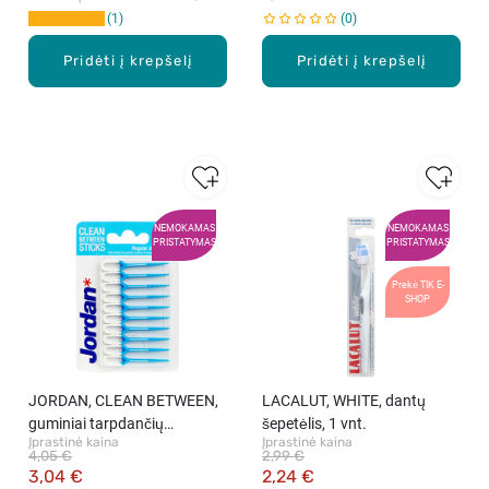
1
0
Pridėti į krepšelį
Pridėti į krepšelį
NEMOKAMAS
NEMOKAMAS
PRISTATYMAS
PRISTATYMAS
Prekė TIK E-
SHOP
JORDAN, CLEAN BETWEEN,
LACALUT, WHITE, dantų
guminiai tarpdančių
šepetėlis, 1 vnt.
Įprastinė kaina
Įprastinė kaina
šepetėliai (reguliarus dydis),
4,05 €
2,99 €
20 vnt.
3,04 €
2,24 €