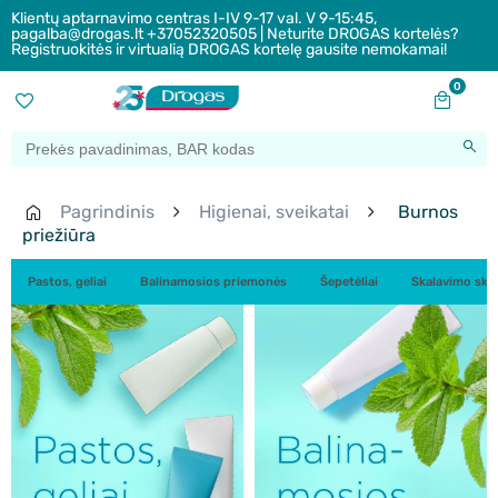
Klientų aptarnavimo centras I-IV 9-17 val. V 9-15:45,
pagalba@drogas.lt +37052320505 | Neturite DROGAS kortelės?
Registruokitės ir virtualią DROGAS kortelę gausite nemokamai!
0
Pagrindinis
Higienai, sveikatai
Burnos
priežiūra
Pastos, geliai
Balinamosios priemonės
Šepetėliai
Skalavimo skysč