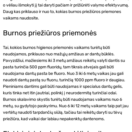
o vėliau išmokyti jį tai daryti pačiam ir prižiūrėti valymo efektyvumą.
Daug kas priklauso ir nuo to, kokias burnos priežiūros priemones
vaikams naudosite.
Burnos priežiūros priemonės
Tai, kokios burnos higienos priemonės vaikams turėtų būti
naudojamos, priklauso nuo mažųjų amžiaus ar dantų būklės.
Pavyzdžiui, mažiesiems iki 3 metų amžiaus reikėtų valyti dantis su
pasta turinčia
500 ppm fluoridų
, tam tikrais atvejais gali būti
naudojama dantų pasta be fluoro. Nuo
3 iki 6 metų
vaikas jau gali
naudoti dantų pastą su
fluoru
, turinčią
1000 ppm
fluoro ir daugiau.
Pieniniams dantims gali būti naudojamas ir specialus dantų gelis,
kuris tinka net itin jautriai, polinkį į neurodermitą turinčiai odai.
Burnos skalavimo skystis turėtų būti naudojamas vaikams
nuo 6
metų
, su gydytojo paskyrimu. Nuo
6 iki 12
metų vaikams taip pat jau
vertėtų naudoti tarpdančių siūlą, tačiau tai reikėtų daryti su tėvų
priežiūra, kad vaikai dar labiau nepakenktų dantenoms.