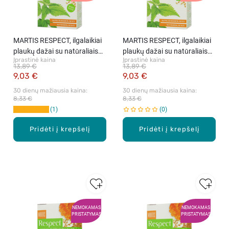
MARTIS RESPECT, ilgalaikiai
MARTIS RESPECT, ilgalaikiai
plaukų dažai su natūraliais
plaukų dažai su natūraliais
Įprastinė kaina
Įprastinė kaina
komponentais, 07 Rusva,
komponentais, 25 Šviesiai
13,89 €
13,89 €
rink.
šokoladinė, rink.
9,03 €
9,03 €
30 dienų mažiausia kaina: 
30 dienų mažiausia kaina: 
8,33 €
8,33 €
1
0
Pridėti į krepšelį
Pridėti į krepšelį
NEMOKAMAS
NEMOKAMAS
PRISTATYMAS
PRISTATYMAS