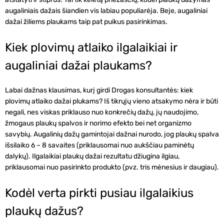
augaliniais dažais šiandien vis labiau populiarėja. Beje, augaliniai
dažai žiliems plaukams taip pat puikus pasirinkimas.
Kiek plovimų atlaiko ilgalaikiai ir
augaliniai dažai plaukams?
Labai dažnas klausimas, kurį girdi Drogas konsultantės: kiek
plovimų atlaiko dažai plukams? Iš tikrųjų vieno atsakymo nėra ir būti
negali, nes viskas priklauso nuo konkrečių dažų, jų naudojimo,
žmogaus plaukų spalvos ir norimo efekto bei net organizmo
savybių. Augalinių dažų gamintojai dažnai nurodo, jog plaukų spalva
išsilaiko 6 – 8 savaites (priklausomai nuo aukščiau paminėtų
dalykų). Ilgalaikiai plaukų dažai rezultatu džiugina ilgiau,
priklausomai nuo pasirinkto produkto (pvz. tris mėnesius ir daugiau).
Kodėl verta pirkti pusiau ilgalaikius
plaukų dažus?