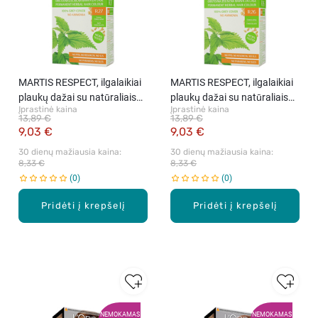
MARTIS RESPECT, ilgalaikiai
MARTIS RESPECT, ilgalaikiai
plaukų dažai su natūraliais
plaukų dažai su natūraliais
Įprastinė kaina
Įprastinė kaina
komponentais, 27 Tamsiai
komponentais, 26
13,89 €
13,89 €
šokoladinė, rink.
Šokoladinė, rink.
9,03 €
9,03 €
30 dienų mažiausia kaina: 
30 dienų mažiausia kaina: 
8,33 €
8,33 €
0
0
Pridėti į krepšelį
Pridėti į krepšelį
NEMOKAMAS
NEMOKAMAS