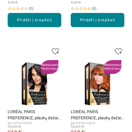
8,21 €
8,21 €
0
0
Pridėti į krepšelį
Pridėti į krepšelį
NEMOKAMAS
NEMOKAMAS
PRISTATYMAS
PRISTATYMAS
L'ORÉAL PARIS
L'ORÉAL PARIS
PREFERENCE, plaukų dažai,
PREFERENCE, plaukų dažai,
Įprastinė kaina
Įprastinė kaina
3.12 INTENSE COOL DARK
7.4 MANGO COPPER, 1 vnt.
13,69 €
13,69 €
BROWN, 1 vnt.