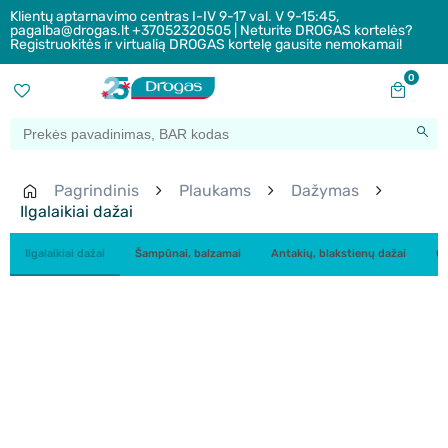
Klientų aptarnavimo centras I-IV 9-17 val. V 9-15:45,
pagalba@drogas.lt +37052320505 | Neturite DROGAS kortelės?
Registruokitės ir virtualią DROGAS kortelę gausite nemokamai!
0
Pagrindinis
Plaukams
Dažymas
Ilgalaikiai dažai
Ilgalaikiai dažai
Šampūnai, balzamai
Antakių, blakstienų dažai
Ok