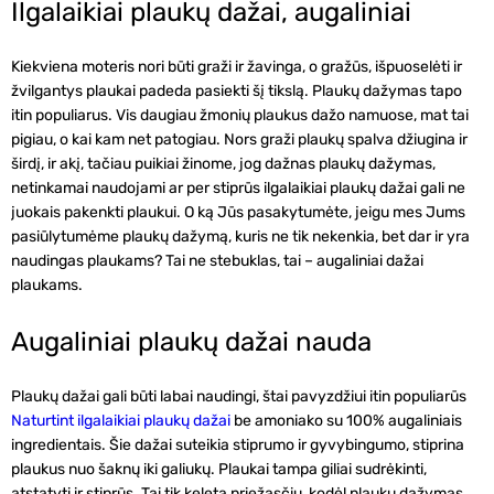
Ilgalaikiai plaukų dažai, augaliniai
Kiekviena moteris nori būti graži ir žavinga, o gražūs, išpuoselėti ir
žvilgantys plaukai padeda pasiekti šį tikslą. Plaukų dažymas tapo
itin populiarus. Vis daugiau žmonių plaukus dažo namuose, mat tai
pigiau, o kai kam net patogiau. Nors graži plaukų spalva džiugina ir
širdį, ir akį, tačiau puikiai žinome, jog dažnas plaukų dažymas,
netinkamai naudojami ar per stiprūs ilgalaikiai plaukų dažai gali ne
juokais pakenkti plaukui. O ką Jūs pasakytumėte, jeigu mes Jums
pasiūlytumėme plaukų dažymą, kuris ne tik nekenkia, bet dar ir yra
naudingas plaukams? Tai ne stebuklas, tai – augaliniai dažai
plaukams.
Augaliniai plaukų dažai nauda
Plaukų dažai gali būti labai naudingi, štai pavyzdžiui itin populiarūs
Naturtint ilgalaikiai plaukų dažai
be amoniako su 100% augaliniais
ingredientais. Šie dažai suteikia stiprumo ir gyvybingumo, stiprina
plaukus nuo šaknų iki galiukų. Plaukai tampa giliai sudrėkinti,
atstatyti ir stiprūs. Tai tik keletą priežasčių, kodėl plaukų dažymas