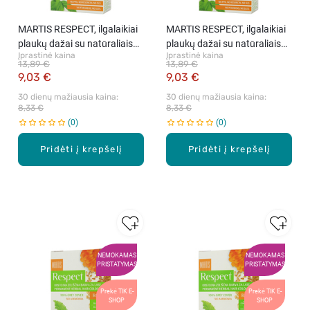
MARTIS RESPECT, ilgalaikiai
MARTIS RESPECT, ilgalaikiai
plaukų dažai su natūraliais
plaukų dažai su natūraliais
Įprastinė kaina
Įprastinė kaina
komponentais, 09 Šviesi
komponentais, 11 Platininė
13,89 €
13,89 €
blondinė, rink.
blondinė, rink.
9,03 €
9,03 €
30 dienų mažiausia kaina: 
30 dienų mažiausia kaina: 
8,33 €
8,33 €
0
0
Pridėti į krepšelį
Pridėti į krepšelį
NEMOKAMAS
NEMOKAMAS
PRISTATYMAS
PRISTATYMAS
Prekė TIK E-
Prekė TIK E-
SHOP
SHOP