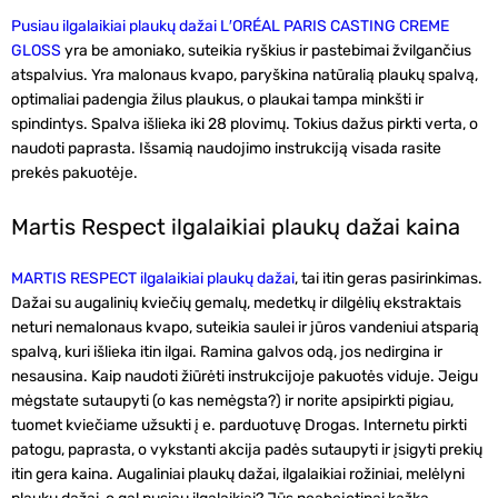
Pusiau ilgalaikiai plaukų dažai L′ORÉAL PARIS CASTING CREME
GLOSS
yra be amoniako, suteikia ryškius ir pastebimai žvilgančius
atspalvius. Yra malonaus kvapo, paryškina natūralią plaukų spalvą,
optimaliai padengia žilus plaukus, o plaukai tampa minkšti ir
spindintys. Spalva išlieka iki 28 plovimų. Tokius dažus pirkti verta, o
naudoti paprasta. Išsamią naudojimo instrukciją visada rasite
prekės pakuotėje.
Martis Respect ilgalaikiai plaukų dažai kaina
MARTIS RESPECT ilgalaikiai plaukų dažai
, tai itin geras pasirinkimas.
Dažai su augalinių kviečių gemalų, medetkų ir dilgėlių ekstraktais
neturi nemalonaus kvapo, suteikia saulei ir jūros vandeniui atsparią
spalvą, kuri išlieka itin ilgai. Ramina galvos odą, jos nedirgina ir
nesausina. Kaip naudoti žiūrėti instrukcijoje pakuotės viduje. Jeigu
mėgstate sutaupyti (o kas nemėgsta?) ir norite apsipirkti pigiau,
tuomet kviečiame užsukti į e. parduotuvę Drogas. Internetu pirkti
patogu, paprasta, o vykstanti akcija padės sutaupyti ir įsigyti prekių
itin gera kaina. Augaliniai plaukų dažai, ilgalaikiai rožiniai, melėlyni