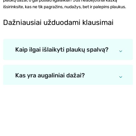
plaukų dažai, o gal pusiau ilgalaikiai? Jūs neabejotinai kažką
išsirinksite, kas ne tik pagražins, nudažys, bet ir palepins plaukus.
Dažniausiai užduodami klausimai
Kaip ilgai išlaikyti plaukų spalvą?
Kas yra augaliniai dažai?