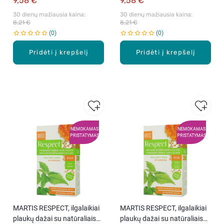
9,58 €
9,58 €
30 dienų mažiausia kaina: 
30 dienų mažiausia kaina: 
8,21 €
8,21 €
0
0
Pridėti į krepšelį
Pridėti į krepšelį
NEMOKAMAS
NEMOKAMAS
PRISTATYMAS
PRISTATYMAS
MARTIS RESPECT, ilgalaikiai
MARTIS RESPECT, ilgalaikiai
plaukų dažai su natūraliais
plaukų dažai su natūraliais