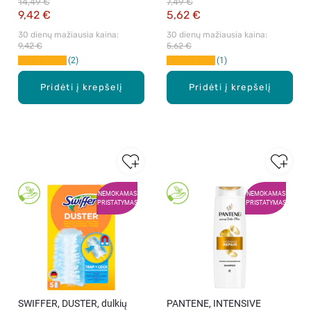
14,49 €
7,49 €
1000 ml.
9,42 €
5,62 €
30 dienų mažiausia kaina: 
30 dienų mažiausia kaina: 
9,42 €
5,62 €
2
1
Pridėti į krepšelį
Pridėti į krepšelį
NEMOKAMAS
NEMOKAMAS
PRISTATYMAS
PRISTATYMAS
SWIFFER, DUSTER, dulkių
PANTENE, INTENSIVE