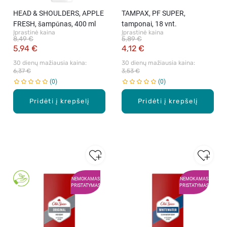
HEAD & SHOULDERS, APPLE
TAMPAX, PF SUPER,
FRESH, šampūnas, 400 ml
tamponai, 18 vnt.
Įprastinė kaina
Įprastinė kaina
8,49 €
5,89 €
5,94 €
4,12 €
30 dienų mažiausia kaina: 
30 dienų mažiausia kaina: 
6,37 €
3,53 €
0
0
Pridėti į krepšelį
Pridėti į krepšelį
NEMOKAMAS
NEMOKAMAS
PRISTATYMAS
PRISTATYMAS