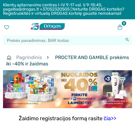
Klientų aptarnavimo centras I-IV 9-17 val. V 9-15:45,
pagalba@drogas.lt +37052320505 | Neturite DROGAS kortelės?
Registruokitės ir virtualią DROGAS kortelę gausite nemokamai!
0
Pagrindinis
PROCTER AND GAMBLE prekėms
iki -40% ir žaidmas
Žaidimo registracijos formą rasite
čia>>