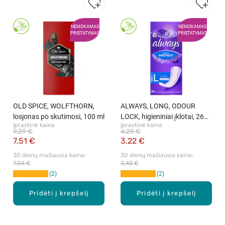
NEMOKAMAS
NEMOKAMAS
PRISTATYMAS
PRISTATYMAS
OLD SPICE, WOLFTHORN,
ALWAYS, LONG, ODOUR
losjonas po skutimosi, 100 ml
LOCK, higieniniai įklotai, 26
Įprastinė kaina
Įprastinė kaina
vnt.
9,39 €
4,29 €
7,51 €
3,22 €
30 dienų mažiausia kaina: 
30 dienų mažiausia kaina: 
7,04 €
3,43 €
2
2
Pridėti į krepšelį
Pridėti į krepšelį