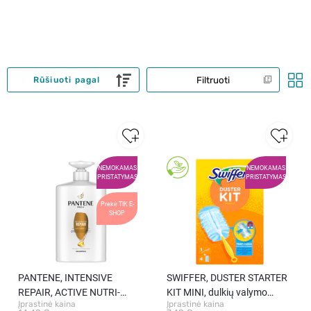
Filtruoti
Rūšiuoti pagal
NEMOKAMAS
NEMOKAMAS
PRISTATYMAS
PRISTATYMAS
Prekė TIK E-
SHOP
PANTENE, INTENSIVE
SWIFFER, DUSTER STARTER
REPAIR, ACTIVE NUTRI-
KIT MINI, dulkių valymo
Įprastinė kaina
Įprastinė kaina
PLEX, plaukų šampūnas,
rinkinys, 1 vnt.