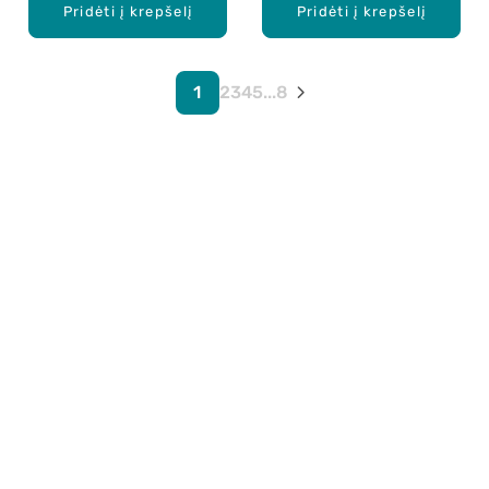
Pridėti į krepšelį
Pridėti į krepšelį
1
2
3
4
5
...
8
Apie mus
E. parduotuvė
Lojalumo programa