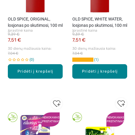
OLD SPICE, ORIGINAL,
OLD SPICE, WHITE WATER,
losjonas po skutimosi, 100 ml
losjonas po skutimosi, 100 ml
Įprastinė kaina
Įprastinė kaina
9,39 €
9,39 €
7,51 €
7,51 €
30 dienų mažiausia kaina: 
30 dienų mažiausia kaina: 
7,04 €
7,04 €
0
1
Pridėti į krepšelį
Pridėti į krepšelį
NEMOKAMAS
NEMOKAMAS
PRISTATYMAS
PRISTATYMAS