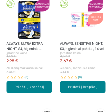
NEMOKAMAS
NEMOKAMAS
PRISTATYMAS
PRISTATYMAS
Prekė TIK E-
SHOP
ALWAYS, ULTRA EXTRA
ALWAYS, SENSITIVE NIGHT,
NIGHT, S4, higieniniai
S3, higieniniai paketai, 14 vnt.
Įprastinė kaina
Įprastinė kaina
paketai, 12 vnt.
4,59 €
4,59 €
2,98 €
3,67 €
30 dienų mažiausia kaina: 
30 dienų mažiausia kaina: 
3,44 €
3,44 €
0
0
Pridėti į krepšelį
Pridėti į krepšelį