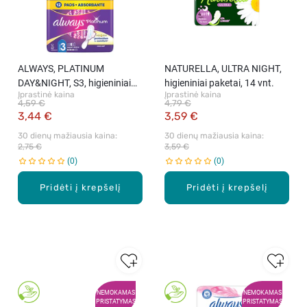
ALWAYS, PLATINUM
NATURELLA, ULTRA NIGHT,
DAY&NIGHT, S3, higieniniai
higieniniai paketai, 14 vnt.
Įprastinė kaina
Įprastinė kaina
paketai, 12 vnt.
4,59 €
4,79 €
3,44 €
3,59 €
30 dienų mažiausia kaina: 
30 dienų mažiausia kaina: 
2,75 €
3,59 €
0
0
Pridėti į krepšelį
Pridėti į krepšelį
NEMOKAMAS
NEMOKAMAS
PRISTATYMAS
PRISTATYMAS