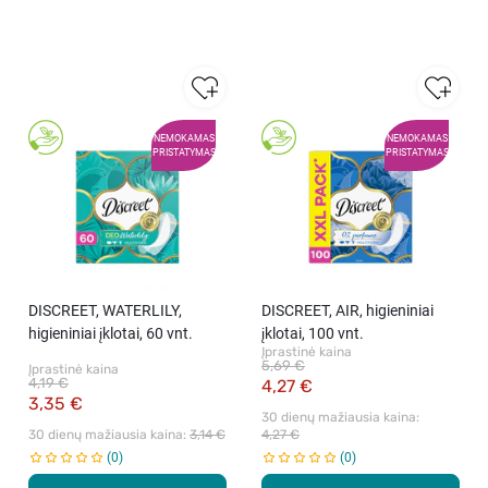
NEMOKAMAS
NEMOKAMAS
PRISTATYMAS
PRISTATYMAS
DISCREET, WATERLILY,
DISCREET, AIR, higieniniai
higieniniai įklotai, 60 vnt.
įklotai, 100 vnt.
Įprastinė kaina
5,69 €
Įprastinė kaina
4,19 €
4,27 €
3,35 €
30 dienų mažiausia kaina: 
30 dienų mažiausia kaina: 
3,14 €
4,27 €
0
0