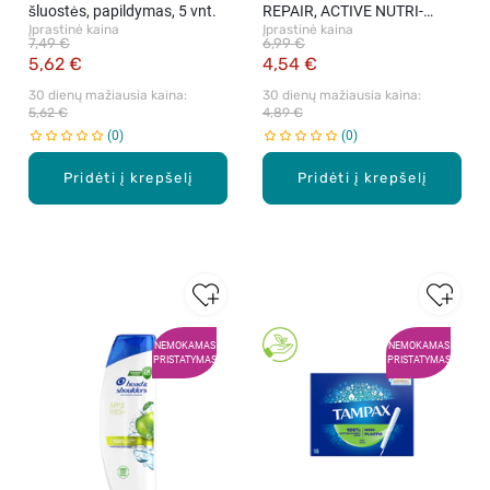
šluostės, papildymas, 5 vnt.
REPAIR, ACTIVE NUTRI-
Įprastinė kaina
Įprastinė kaina
PLEX, plaukų šampūnas, 400
7,49 €
6,99 €
ml.
5,62 €
4,54 €
30 dienų mažiausia kaina: 
30 dienų mažiausia kaina: 
5,62 €
4,89 €
0
0
Pridėti į krepšelį
Pridėti į krepšelį
NEMOKAMAS
NEMOKAMAS
PRISTATYMAS
PRISTATYMAS