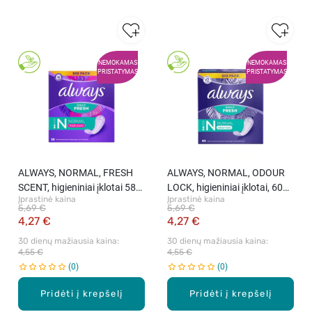
NEMOKAMAS
NEMOKAMAS
PRISTATYMAS
PRISTATYMAS
ALWAYS, NORMAL, FRESH
ALWAYS, NORMAL, ODOUR
SCENT, higieniniai įklotai 58
LOCK, higieniniai įklotai, 60
Įprastinė kaina
Įprastinė kaina
vnt.
vnt.
5,69 €
5,69 €
4,27 €
4,27 €
30 dienų mažiausia kaina: 
30 dienų mažiausia kaina: 
4,55 €
4,55 €
0
0
Pridėti į krepšelį
Pridėti į krepšelį