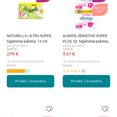
Prekė TIK E-
SHOP
NATURELLA, ULTRA SUPER,
ALWAYS, SENSITIVE SUPER
higieniniai paketai, 16 vnt.
PLUS, S2, higieniniai paketai,
Įprastinė kaina
Įprastinė kaina
16 vnt.
3,99 €
4,59 €
2,99 €
3,67 €
30 dienų mažiausia kaina: 
30 dienų mažiausia kaina: 
2,99 €
3,44 €
1
0
Pridėti į krepšelį
Pridėti į krepšelį