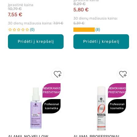
Įprastinė kaina
100 ml
8,29 €
Įprastinė kaina
10,79 €
5,80 €
7,55 €
30 dienų mažiausia kaina: 
30 dienų mažiausia kaina: 
7,01 €
5,39 €
0
8
Pridėti į krepšelį
Pridėti į krepšelį
NEMOKAMAS
NEMOKAMAS
PRISTATYMAS
PRISTATYMAS
Profesionali
Profesionali
kosmetika
kosmetika
ALAMA, NO-YELLOW
ALAMA, PROFESSIONAL