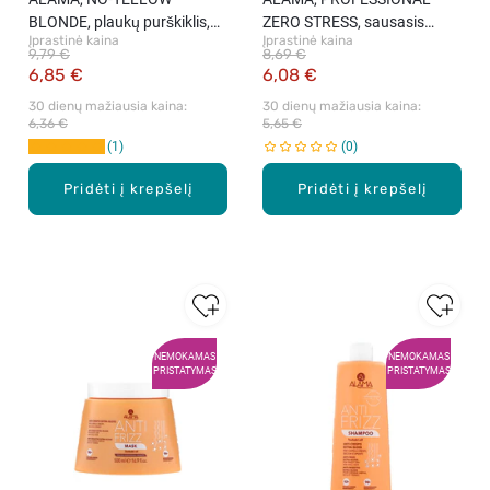
BLONDE, plaukų purškiklis,
ZERO STRESS, sausasis
Įprastinė kaina
Įprastinė kaina
100 ml
šampūnas su aktyvintąja
9,79 €
8,69 €
anglimi.
6,85 €
6,08 €
30 dienų mažiausia kaina: 
30 dienų mažiausia kaina: 
6,36 €
5,65 €
1
0
Pridėti į krepšelį
Pridėti į krepšelį
NEMOKAMAS
NEMOKAMAS
PRISTATYMAS
PRISTATYMAS