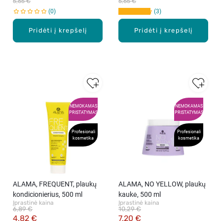
5,65 €
5,65 €
0
3
Pridėti į krepšelį
Pridėti į krepšelį
NEMOKAMAS
NEMOKAMAS
PRISTATYMAS
PRISTATYMAS
Profesionali
Profesionali
kosmetika
kosmetika
ALAMA, FREQUENT, plaukų
ALAMA, NO YELLOW, plaukų
kondicionierius, 500 ml
kaukė, 500 ml
Įprastinė kaina
Įprastinė kaina
6,89 €
10,29 €
4,82 €
7,20 €