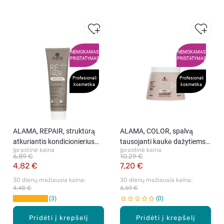
NEMOKAMAS
NEMOKAMAS
PRISTATYMAS
PRISTATYMAS
Profesionali
Profesionali
kosmetika
kosmetika
ALAMA, REPAIR, struktūrą
ALAMA, COLOR, spalvą
atkuriantis kondicionierius
tausojanti kaukė dažytiems
Įprastinė kaina
Įprastinė kaina
pažeistiems ir gležniems
plaukams, 500 ml
6,89 €
10,29 €
plaukams, 300 ml
4,82 €
7,20 €
30 dienų mažiausia kaina: 
30 dienų mažiausia kaina: 
4,48 €
6,69 €
3
0
Pridėti į krepšelį
Pridėti į krepšelį