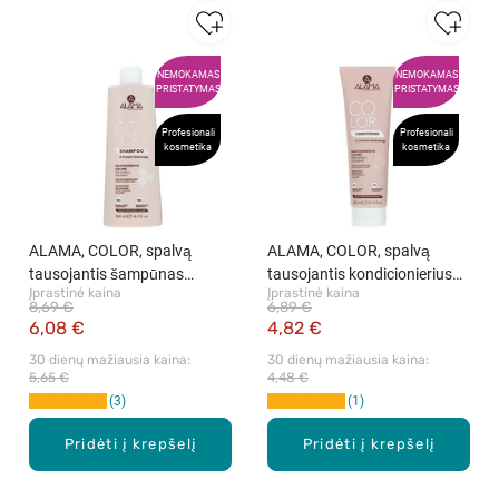
NEMOKAMAS
NEMOKAMAS
PRISTATYMAS
PRISTATYMAS
Profesionali
Profesionali
kosmetika
kosmetika
ALAMA, COLOR, spalvą
ALAMA, COLOR, spalvą
tausojantis šampūnas
tausojantis kondicionierius
Įprastinė kaina
Įprastinė kaina
dažytiems plaukams, 500 ml
dažytiems plaukams, 300 ml
8,69 €
6,89 €
6,08 €
4,82 €
30 dienų mažiausia kaina: 
30 dienų mažiausia kaina: 
5,65 €
4,48 €
3
1
Pridėti į krepšelį
Pridėti į krepšelį