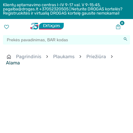
Klientų aptarnavimo centras I-IV 9-17 val. V 9-15:45,
pagalba@drogas.lt +37052320505 | Neturite DROGAS kortelės?
Registruokitės ir virtualią DROGAS kortelę gausite nemokamai!
0
Pagrindinis
Plaukams
Priežiūra
Alama