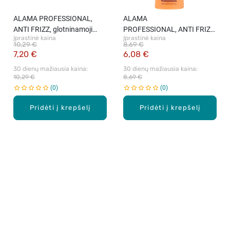
ALAMA PROFESSIONAL,
ALAMA
ANTI FRIZZ, glotninamoji
PROFESSIONAL, ANTI FRIZZ,
Įprastinė kaina
Įprastinė kaina
plaukų kaukė, 500 ml.
glotninamasis šampūnas,
10,29 €
8,69 €
500 ml.
7,20 €
6,08 €
30 dienų mažiausia kaina: 
30 dienų mažiausia kaina: 
10,29 €
8,69 €
0
0
Pridėti į krepšelį
Pridėti į krepšelį