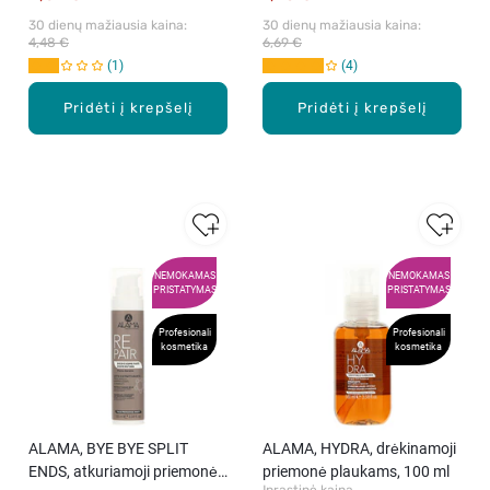
30 dienų mažiausia kaina: 
30 dienų mažiausia kaina: 
4,48 €
6,69 €
1
4
Pridėti į krepšelį
Pridėti į krepšelį
NEMOKAMAS
NEMOKAMAS
PRISTATYMAS
PRISTATYMAS
Profesionali
Profesionali
kosmetika
kosmetika
ALAMA, BYE BYE SPLIT
ALAMA, HYDRA, drėkinamoji
ENDS, atkuriamoji priemonė,
priemonė plaukams, 100 ml