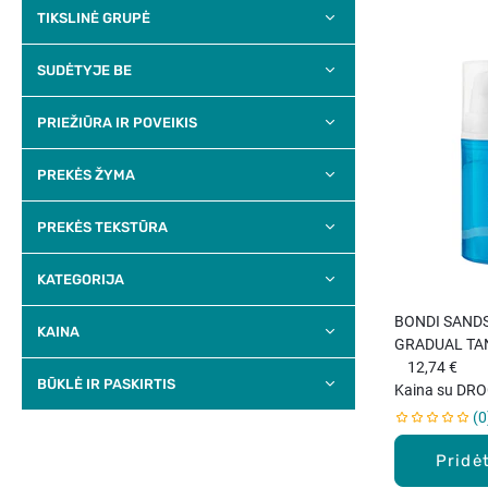
TIKSLINĖ GRUPĖ
SUDĖTYJE BE
PRIEŽIŪRA IR POVEIKIS
PREKĖS ŽYMA
PREKĖS TEKSTŪRA
KATEGORIJA
BONDI SANDS
KAINA
GRADUAL TA
įdegį palaipsn
12,74 €
BŪKLĖ IR PASKIRTIS
suteikiantis v
Kaina su DRO
losijonas, 50 
0
Pridėt