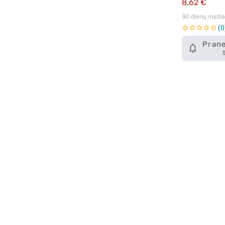
8,62 €
30 dienų mažiau
0
Prane