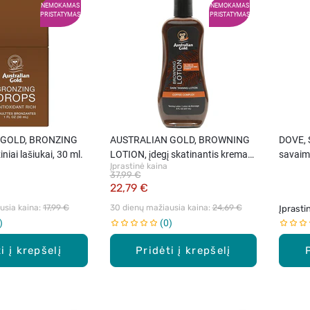
NEMOKAMAS
NEMOKAMAS
PRISTATYMAS
PRISTATYMAS
 GOLD, BRONZING
AUSTRALIAN GOLD, BROWNING
DOVE,
iai lašiukai, 30 ml.
LOTION, įdegį skatinantis kremas
savaimi
Įprastinė kaina
su bronzantais, 237 ml.
TO MED
37,99 €
22,79 €
sia kaina: 
17,99 €
30 dienų mažiausia kaina: 
24,69 €
Įprasti
0
i į krepšelį
Pridėti į krepšelį