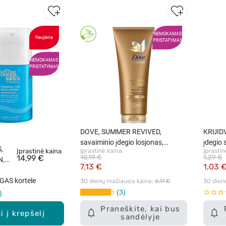
NEMOKAMAS
Naujiena
PRISTATYMAS
NEMOKAMAS
PRISTATYMAS
DOVE, SUMMER REVIVED,
KRUIDV
savaiminio įdegio losjonas,
įdegio 
,
Įprastinė kaina
Įprastinė kaina
Įprastin
medium to dark, 200 ml.
14,99 €
10,19 €
1,29 €
N,
7,13 €
1,03 
iui
eido
GAS kortele
30 dienų mažiausia kaina: 
6,11 €
30 dien
ml.
3
Praneškite, kai bus
i į krepšelį
sandėlyje