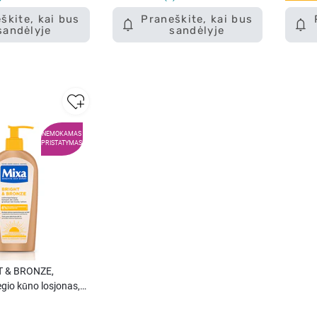
škite, kai bus
Praneškite, kai bus
sandėlyje
sandėlyje
NEMOKAMAS
PRISTATYMAS
T & BRONZE,
egio kūno losjonas,