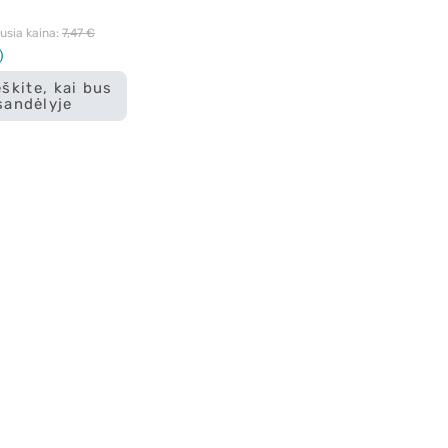
sia kaina: 
7,47 €
škite, kai bus
sandėlyje