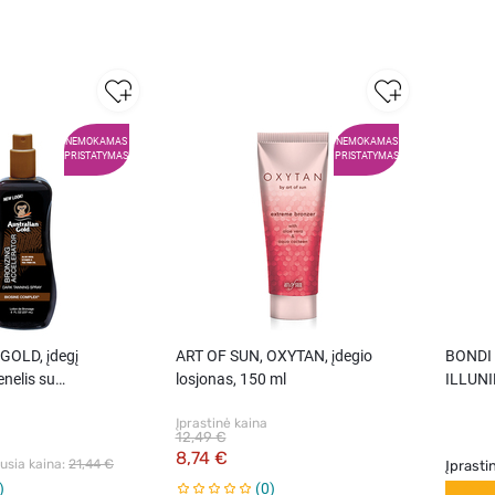
NEMOKAMAS
NEMOKAMAS
PRISTATYMAS
PRISTATYMAS
OLD, įdegį
ART OF SUN, OXYTAN, įdegio
BONDI
enelis su
losjonas, 150 ml
ILLUNI
237 ml.
losijon
Įprastinė kaina
12,49 €
8,74 €
sia kaina: 
21,44 €
Įprasti
0