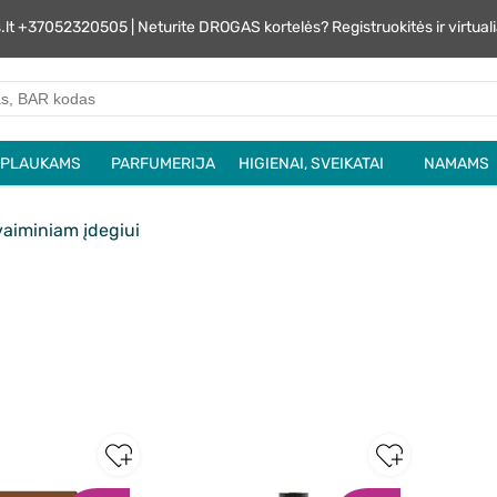
s.lt +37052320505 | Neturite DROGAS kortelės? Registruokitės ir virtu
PLAUKAMS
PARFUMERIJA
HIGIENAI, SVEIKATAI
NAMAMS
aiminiam įdegiui