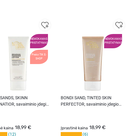
NEMOKAMAS
NEMOKAMAS
PRISTATYMAS
PRISTATYMAS
Prekė TIK E-
SHOP
 SANDS, SKINN
BONDI SAND, TINTED SKIN
NATIOR, savaiminio įdegio
PERFECTOR, savaiminio įdegio
as, 150 ml.
losijonas, 150 ml.
18,99 €
18,99 €
nė kaina
Įprastinė kaina
12
6