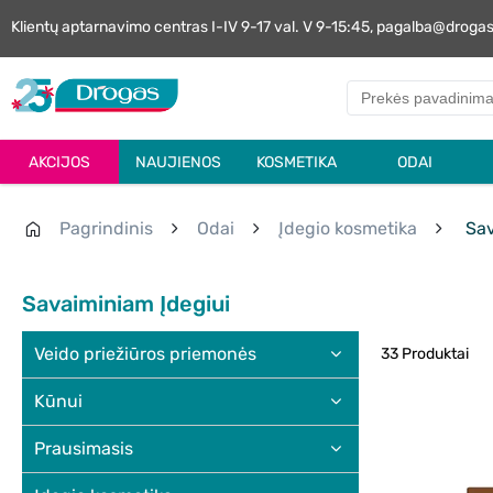
Klientų aptarnavimo centras I-IV 9-17 val. V 9-15:45, pagalba@droga
AKCIJOS
NAUJIENOS
KOSMETIKA
ODAI
Pagrindinis
Odai
Įdegio kosmetika
Sav
Savaiminiam Įdegiui
Veido priežiūros priemonės
33 Produktai
Kūnui
Prausimasis