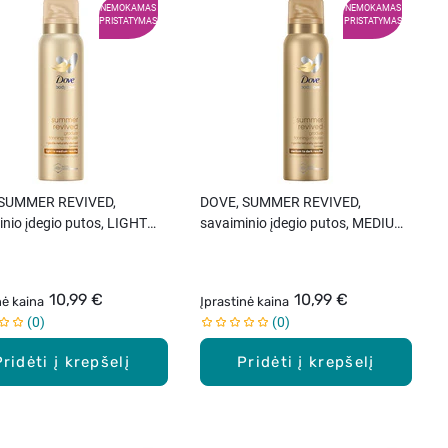
NEMOKAMAS
NEMOKAMAS
PRISTATYMAS
PRISTATYMAS
 SUMMER REVIVED,
DOVE, SUMMER REVIVED,
nio įdegio putos, LIGHT
savaiminio įdegio putos, MEDIUM
IUM, 150 ml.
TO DARK, 150 ml.
10,99 €
10,99 €
nė kaina
Įprastinė kaina
0
0
Pridėti į krepšelį
Pridėti į krepšelį