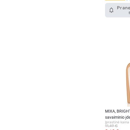
Prane
MIXA, BRIGH
savaiminio įd
Įprastinė kaina
250 ml.
11,49 €