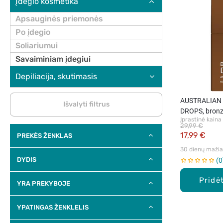
Įdegio kosmetika
Apsauginės priemonės
Po įdegio
Soliariumui
Savaiminiam įdegiui
Depiliacija, skutimasis
AUSTRALIAN
Išvalyti filtrus
DROPS, bronzin
Įprastinė kaina
29,99 €
17,99 €
PREKĖS ŽENKLAS
30 dienų mažiau
DYDIS
0
Pridėt
YRA PREKYBOJE
YPATINGAS ŽENKLELIS