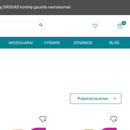
alią DROGAS kortelę gausite nemokamai!
0
AKSESUARAI
VYRAMS
DOVANOS
BLOG