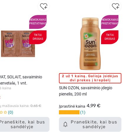
NEMOKAMAS
NEMOKAMAS
PRISTATYMAS
PRISTATYMAS
TIKTAI
TIKTAI
DROGAS
DROGAS
2 už 1 kainą. Galioja įsidėjus
AT, SOLAIT, savaiminio
dvi prekes į krepšelį
servetėlė, 1 vnt.
SUN OZON, savaiminio įdegio
ė kaina
pienelis, 200 ml
€
4,99 €
ų mažiausia kaina: 
0,65 €
Įprastinė kaina
0
1
Praneškite, kai bus
Praneškite, kai bus
sandėlyje
sandėlyje