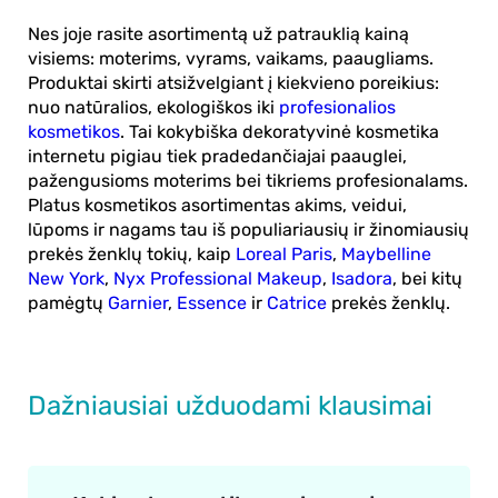
Nes joje rasite asortimentą už patrauklią kainą
visiems: moterims, vyrams, vaikams, paaugliams.
Produktai skirti atsižvelgiant į kiekvieno poreikius:
nuo natūralios, ekologiškos iki
profesionalios
kosmetikos
. Tai kokybiška dekoratyvinė kosmetika
internetu pigiau tiek pradedančiajai paauglei,
pažengusioms moterims bei tikriems profesionalams.
Platus kosmetikos asortimentas akims, veidui,
lūpoms ir nagams tau iš populiariausių ir žinomiausių
prekės ženklų tokių, kaip
Loreal Paris
,
Maybelline
New York
,
Nyx Professional Makeup
,
Isadora
, bei kitų
pamėgtų
Garnier
,
Essence
ir
Catrice
prekės ženklų.
Dažniausiai užduodami klausimai