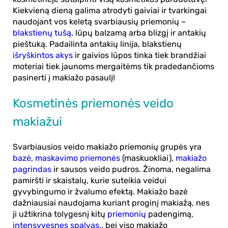
Kiekvieną dieną galima atrodyti gaiviai ir tvarkingai
naudojant vos keletą svarbiausių priemonių –
blakstienų tušą
, lūpų balzamą arba blizgį ir antakių
pieštuką. Padailinta antakių linija, blakstienų
išryškintos akys
ir gaivios lūpos tinka tiek brandžiai
moteriai tiek jaunoms mergaitėms tik pradedančioms
pasinerti į makiažo pasaulį!
Kosmetinės priemonės veido
makiažui
Svarbiausios veido makiažo priemonių grupės yra
bazė
,
maskavimo priemonės
(maskuokliai),
makiažo
pagrindas
ir sausos veido pudros. Žinoma, negalima
pamiršti ir skaistalų, kurie suteikia veidui
gyvybingumo ir žvalumo efektą. Makiažo bazė
dažniausiai naudojama kuriant proginį makiažą, nes
ji užtikrina tolygesnį kitų
priemonių
padengimą,
intensyvesnes spalvas,
, bei viso makiažo