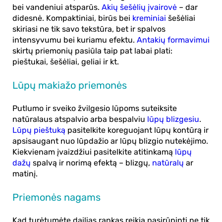
bei vandeniui atsparūs.
Akių šešėlių įvairovė
– dar
didesnė. Kompaktiniai, birūs bei
kreminiai
šešėliai
skiriasi ne tik savo tekstūra, bet ir spalvos
intensyvumu bei kuriamu efektu.
Antakių formavimui
skirtų priemonių pasiūla taip pat labai plati:
pieštukai, šešėliai, geliai ir kt.
Lūpų makiažo priemonės
Putlumo ir sveiko žvilgesio lūpoms suteiksite
natūralaus atspalvio arba bespalviu
lūpų blizgesiu
.
Lūpų pieštuką
pasitelkite koreguojant lūpų kontūrą ir
apsisaugant nuo lūpdažio ar lūpų blizgio nutekėjimo.
Kiekvienam įvaizdžiui pasitelkite atitinkamą
lūpų
dažų
spalvą ir norimą efektą – blizgų,
natūralų
ar
matinį.
Priemonės nagams
Kad turėtumėte dailias rankas reikia pasirūpinti ne tik