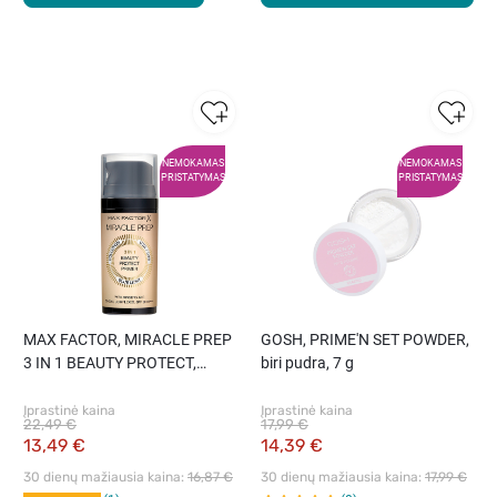
NEMOKAMAS
NEMOKAMAS
PRISTATYMAS
PRISTATYMAS
MAX FACTOR, MIRACLE PREP
GOSH, PRIME'N SET POWDER,
3 IN 1 BEAUTY PROTECT,
biri pudra, 7 g
makiažo gruntas, 30 ml
Įprastinė kaina
Įprastinė kaina
22,49 €
17,99 €
13,49 €
14,39 €
30 dienų mažiausia kaina: 
16,87 €
30 dienų mažiausia kaina: 
17,99 €