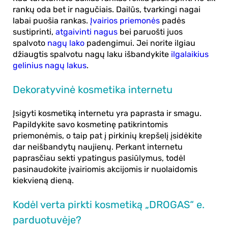
rankų oda bet ir nagučiais. Dailūs, tvarkingi nagai
labai puošia rankas.
Įvairios priemonės
padės
sustiprinti,
atgaivinti nagus
bei paruošti juos
spalvoto
nagų lako
padengimui. Jei norite ilgiau
džiaugtis spalvotu nagų laku išbandykite
ilgalaikius
gelinius nagų lakus
.
Dekoratyvinė kosmetika internetu
Įsigyti kosmetiką internetu yra paprasta ir smagu.
Papildykite savo kosmetinę patikrintomis
priemonėmis, o taip pat į pirkinių krepšelį įsidėkite
dar neišbandytų naujienų. Perkant internetu
paprasčiau sekti ypatingus pasiūlymus, todėl
pasinaudokite įvairiomis akcijomis ir nuolaidomis
kiekvieną dieną.
Kodėl verta pirkti kosmetiką „DROGAS“ e.
parduotuvėje?