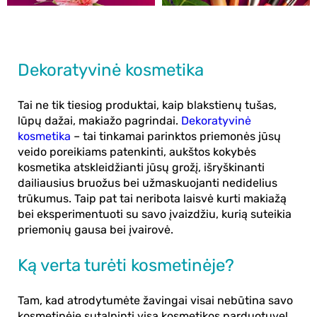
Dekoratyvinė kosmetika
Tai ne tik tiesiog produktai, kaip blakstienų tušas,
lūpų dažai, makiažo pagrindai.
Dekoratyvinė
kosmetika
– tai tinkamai parinktos priemonės jūsų
veido poreikiams patenkinti, aukštos kokybės
kosmetika atskleidžianti jūsų grožį, išryškinanti
dailiausius bruožus bei užmaskuojanti nedidelius
trūkumus. Taip pat tai neribota laisvė kurti makiažą
bei eksperimentuoti su savo įvaizdžiu, kurią suteikia
priemonių gausa bei įvairovė.
Ką verta turėti kosmetinėje?
Tam, kad atrodytumėte žavingai visai nebūtina savo
kosmetinėje sutalpinti visą kosmetikos parduotuvę!