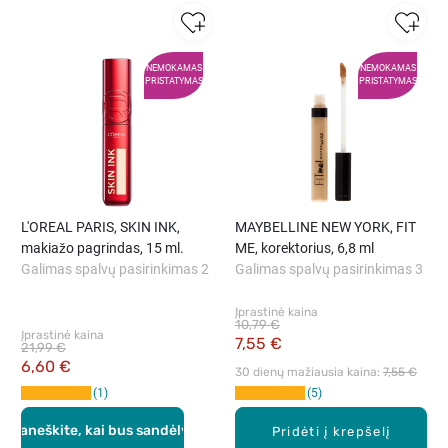
NEMOKAMAS
NEMOKAMAS
PRISTATYMAS
PRISTATYMAS
L'OREAL PARIS, SKIN INK,
MAYBELLINE NEW YORK, FIT
makiažo pagrindas, 15 ml.
ME, korektorius, 6,8 ml
Galimas spalvų pasirinkimas 2
Galimas spalvų pasirinkimas 3
Įprastinė kaina
10,79 €
Įprastinė kaina
7,55 €
21,99 €
6,60 €
30 dienų mažiausia kaina: 
7,55 €
1
5
Praneškite, kai bus sandėlyje
Pridėti į krepšelį