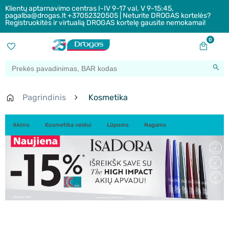
Klientų aptarnavimo centras I-IV 9-17 val. V 9-15:45,
pagalba@drogas.lt +37052320505 | Neturite DROGAS kortelės?
Registruokitės ir virtualią DROGAS kortelę gausite nemokamai!
0
Pagrindinis
Kosmetika
Akims
Kosmetika veidui
Lūpoms
Nagams