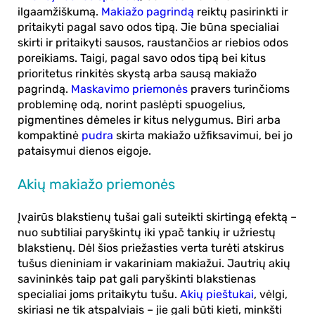
ilgaamžiškumą.
Makiažo pagrindą
reiktų pasirinkti ir
pritaikyti pagal savo odos tipą. Jie būna specialiai
skirti ir pritaikyti sausos, raustančios ar riebios odos
poreikiams. Taigi, pagal savo odos tipą bei kitus
prioritetus rinkitės skystą arba sausą makiažo
pagrindą.
Maskavimo priemonės
pravers turinčioms
probleminę odą, norint paslėpti spuogelius,
pigmentines dėmeles ir kitus nelygumus. Biri arba
kompaktinė
pudra
skirta makiažo užfiksavimui, bei jo
pataisymui dienos eigoje.
Akių makiažo priemonės
Įvairūs blakstienų tušai gali suteikti skirtingą efektą –
nuo subtiliai paryškintų iki ypač tankių ir užriestų
blakstienų. Dėl šios priežasties verta turėti atskirus
tušus dieniniam ir vakariniam makiažui. Jautrių akių
savininkės taip pat gali paryškinti blakstienas
specialiai joms pritaikytu tušu.
Akių pieštukai
, vėlgi,
skiriasi ne tik atspalviais – jie gali būti kieti, minkšti