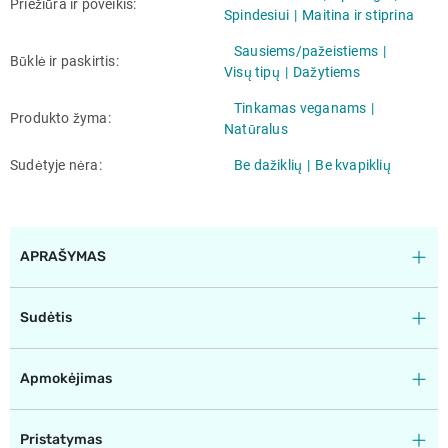
Priežiūra ir poveikis
Spindesiui
Maitina ir stiprina
Sausiems/pažeistiems
Būklė ir paskirtis
Visų tipų
Dažytiems
Tinkamas veganams
Produkto žyma
Natūralus
Sudėtyje nėra
Be dažiklių
Be kvapiklių
APRAŠYMAS
Sudėtis
Apmokėjimas
Pristatymas