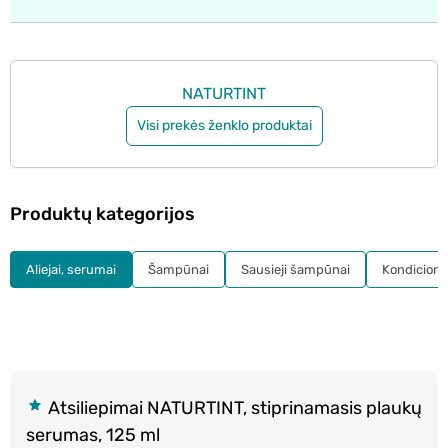
NATURTINT
Visi prekės ženklo produktai
Produktų kategorijos
Aliejai, serumai
Šampūnai
Sausieji šampūnai
Kondicionie
Atsiliepimai NATURTINT, stiprinamasis plaukų
serumas, 125 ml