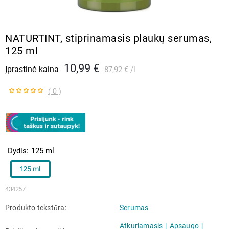
NATURTINT, stiprinamasis plaukų serumas,
125 ml
10,99 €
Įprastinė kaina
87,92 €
l
( 0 )
Dydis
125 ml
125 ml
434257
Produkto tekstūra
Serumas
Atkuriamasis
Apsaugo