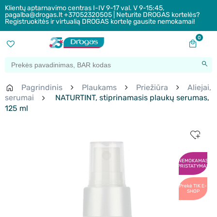
Klientų aptarnavimo centras I-IV 9-17 val. V 9-15:45,
pagalba@drogas.lt +37052320505 | Neturite DROGAS kortelės?
Registruokitės ir virtualią DROGAS kortelę gausite nemokamai!
0
Pagrindinis
Plaukams
Priežiūra
Aliejai,
serumai
NATURTINT, stiprinamasis plaukų serumas,
125 ml
NEMOKAMAS
PRISTATYMAS
Prekė TIK E-
SHOP