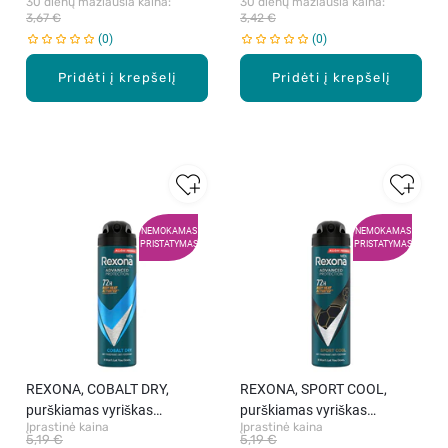
30 dienų mažiausia kaina: 
30 dienų mažiausia kaina: 
3,67 €
3,42 €
0
0
Pridėti į krepšelį
Pridėti į krepšelį
NEMOKAMAS
NEMOKAMAS
PRISTATYMAS
PRISTATYMAS
REXONA, COBALT DRY,
REXONA, SPORT COOL,
purškiamas vyriškas
purškiamas vyriškas
Įprastinė kaina
Įprastinė kaina
antiperspirantas, 150 ml
dezodorantas, 150 ml.
5,19 €
5,19 €