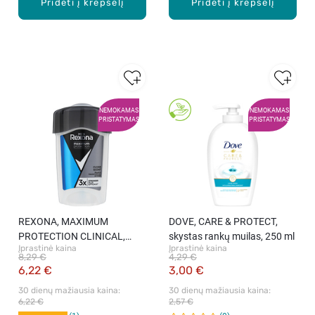
Pridėti į krepšelį
Pridėti į krepšelį
NEMOKAMAS
NEMOKAMAS
PRISTATYMAS
PRISTATYMAS
REXONA, MAXIMUM
DOVE, CARE & PROTECT,
PROTECTION CLINICAL,
skystas rankų muilas, 250 ml
Įprastinė kaina
Įprastinė kaina
tepamas vyriškas
8,29 €
4,29 €
antiperspirantas, 45 ml
6,22 €
3,00 €
30 dienų mažiausia kaina: 
30 dienų mažiausia kaina: 
6,22 €
2,57 €