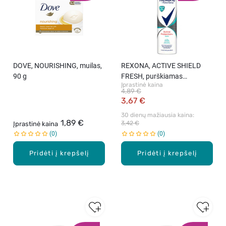
DOVE, NOURISHING, muilas,
REXONA, ACTIVE SHIELD
90 g
FRESH, purškiamas
Įprastinė kaina
antiperspirantas moterims,
4,89 €
150 ml
3,67 €
30 dienų mažiausia kaina: 
1,89 €
3,42 €
Įprastinė kaina
0
0
Pridėti į krepšelį
Pridėti į krepšelį