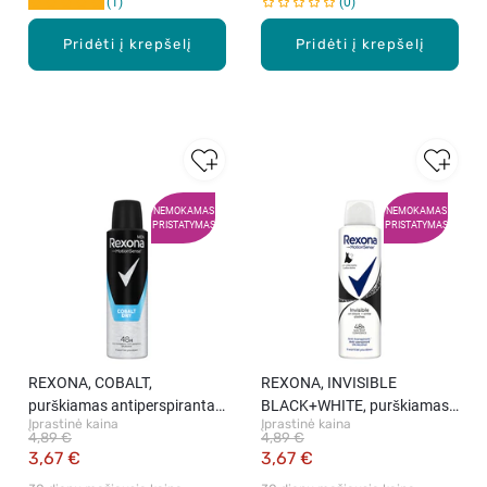
1
0
Pridėti į krepšelį
Pridėti į krepšelį
NEMOKAMAS
NEMOKAMAS
PRISTATYMAS
PRISTATYMAS
REXONA, COBALT,
REXONA, INVISIBLE
purškiamas antiperspirantas
BLACK+WHITE, purškiamas
Įprastinė kaina
Įprastinė kaina
vyrams, 150 ml
antiperspirantas moterims,
4,89 €
4,89 €
150 ml
3,67 €
3,67 €