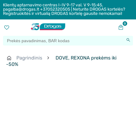
Klientų aptarnavimo centras I-IV 9-17 val. V 9-15:45,
pagalba@drogas.lt +37052320505 | Neturite DROGAS kortelės?
Registruokitės ir virtualią DROGAS kortelę gausite nemokamai!
0
Pagrindinis
DOVE, REXONA prekėms iki
-50%