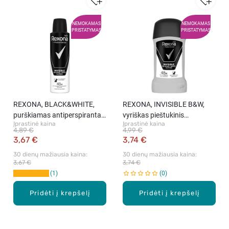
NEMOKAMAS
NEMOKAMAS
PRISTATYMAS
PRISTATYMAS
REXONA, BLACK&WHITE,
REXONA, INVISIBLE B&W,
purškiamas antiperspirantas
vyriškas pieštukinis
Įprastinė kaina
Įprastinė kaina
vyrams, 150 ml
antiperspirantas , 50 ml
4,89 €
4,99 €
3,67 €
3,74 €
30 dienų mažiausia kaina: 
30 dienų mažiausia kaina: 
3,67 €
3,74 €
1
0
Pridėti į krepšelį
Pridėti į krepšelį