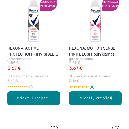
NEMOKAMAS
NEMOKAMAS
PRISTATYMAS
PRISTATYMAS
REXONA, ACTIVE
REXONA, MOTION SENSE
PROTECTION + INVISIBLE,
PINK BLUSH, purškiamas
Įprastinė kaina
Įprastinė kaina
purškiamas antiperspirantas,
antiperspirantas moterims,
4,89 €
4,89 €
150 ml
150 ml
3,67 €
3,67 €
30 dienų mažiausia kaina: 
30 dienų mažiausia kaina: 
3,42 €
3,42 €
0
0
Pridėti į krepšelį
Pridėti į krepšelį