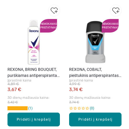
NEMOKAMAS
NEMOKAMAS
PRISTATYMAS
PRISTATYMAS
REXONA, BRING BOUQUET,
REXONA, COBALT,
purškiamas antiperspirantas,
pieštukinis antiperspirantas
Įprastinė kaina
Įprastinė kaina
150 ml.
vyrams, 50 ml
4,89 €
4,99 €
3,67 €
3,74 €
30 dienų mažiausia kaina: 
30 dienų mažiausia kaina: 
3,42 €
3,74 €
1
0
Pridėti į krepšelį
Pridėti į krepšelį