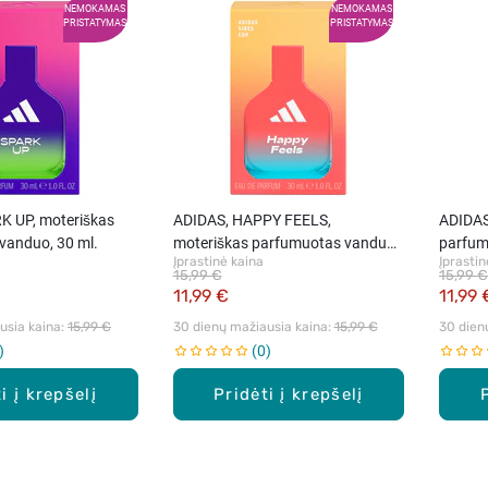
NEMOKAMAS
NEMOKAMAS
PRISTATYMAS
PRISTATYMAS
K UP, moteriškas
ADIDAS, HAPPY FEELS,
ADIDAS
vanduo, 30 ml.
moteriškas parfumuotas vanduo,
parfum
Įprastinė kaina
Įprastin
30 ml.
15,99 €
15,99 €
11,99 €
11,99 
sia kaina: 
15,99 €
30 dienų mažiausia kaina: 
15,99 €
30 dien
0
i į krepšelį
Pridėti į krepšelį