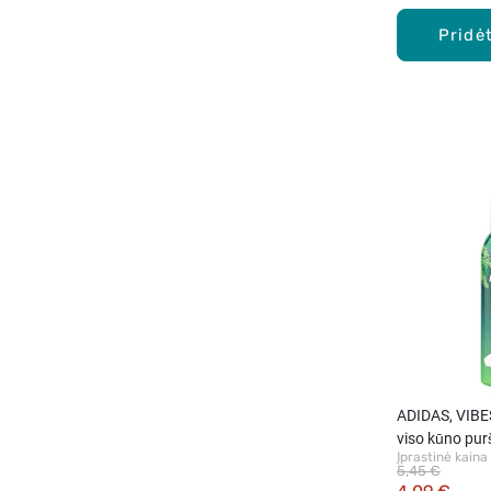
Pridėt
ADIDAS, VIB
viso kūno pu
Įprastinė kaina
dezodorantas
5,45 €