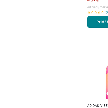
4,09 €
30 dienų mažiau
0
Pridėt
ADIDAS, VIBE