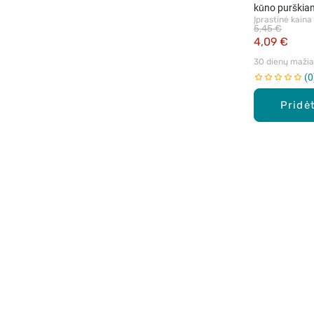
kūno purškia
Įprastinė kaina
moterims, 150
5,45 €
4,09 €
30 dienų mažiau
0
Pridėt