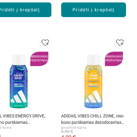
Pridėti į krepšelį
Pridėti į krepšelį
NEMOKAMAS
NEMOKAMAS
PRISTATYMAS
PRISTATYMAS
, VIBES ENERGY DRIVE,
ADIDAS, VIBES CHILL ZONE, viso
ūno purškiamas
kūno purškiamas dezodorantas
ė kaina
Įprastinė kaina
rantas vyrams, 150 ml.
vyrams, 150 ml.
5,45 €