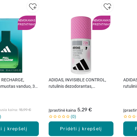
NEMOKAMAS
NEMOKAMAS
PRISTATYMAS
PRISTATYMAS
L RECHARGE,
ADIDAS, INVISIBLE CONTROL,
ADIDA
fumuotas vanduo, 30
rutulinis dezodorantas,
rutulin
antiperspirantas moterims, 50 ml.
antiper
5,29 €
sia kaina: 
15,99 €
Įprastinė kaina
Įprasti
0
i į krepšelį
Pridėti į krepšelį