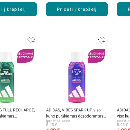
i į krepšelį
Pridėti į krepšelį
NEMOKAMAS
NEMOKAMAS
PRISTATYMAS
PRISTATYMAS
ES FULL RECHARGE,
ADIDAS, VIBES SPARK UP, viso
ADIDAS
rškiamas
kūno purškiamas dezodorantas
viso k
Įprastinė kaina
Įprastin
 vyrams, 150 ml.
moterims, 150 ml.
dezodo
5,45 €
5,45 €