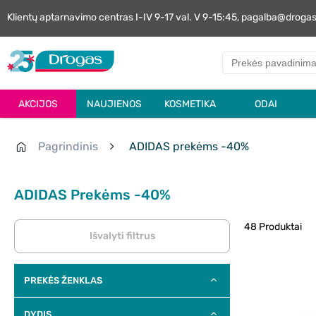
Klientų aptarnavimo centras I-IV 9-17 val. V 9-15:45, pagalba@droga
AKCIJOS
NAUJIENOS
KOSMETIKA
ODAI
Pagrindinis
ADIDAS prekėms -40%
ADIDAS Prekėms -40%
48 Produktai
Išvalyti filtrus
PREKĖS ŽENKLAS
DYDIS