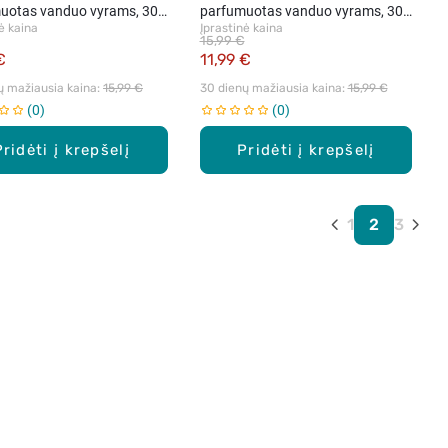
uotas vanduo vyrams, 30
parfumuotas vanduo vyrams, 30
ė kaina
Įprastinė kaina
ml.
15,99 €
€
11,99 €
ų mažiausia kaina: 
15,99 €
30 dienų mažiausia kaina: 
15,99 €
0
0
Pridėti į krepšelį
Pridėti į krepšelį
1
2
3