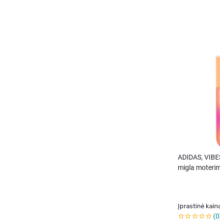
ADIDAS, VIBE
migla moterim
Įprastinė kain
0