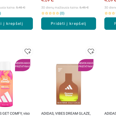
4,09 €
4,09 
sia kaina: 
5,45 €
30 dienų mažiausia kaina: 
5,45 €
30 dien
0
i į krepšelį
Pridėti į krepšelį
NEMOKAMAS
NEMOKAMAS
PRISTATYMAS
PRISTATYMAS
S GET COMFY, viso
ADIDAS, VIBES DREAM GLAZE,
ADIDAS