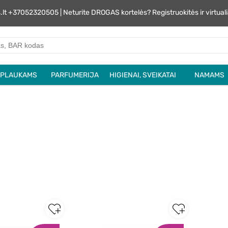
s.lt +37052320505 | Neturite DROGAS kortelės? Registruokitės ir virtu
PLAUKAMS
PARFUMERIJA
HIGIENAI, SVEIKATAI
NAMAMS