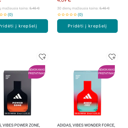
€
4,09 €
ų mažiausia kaina: 
5,45 €
30 dienų mažiausia kaina: 
5,45 €
0
0
Pridėti į krepšelį
Pridėti į krepšelį
NEMOKAMAS
NEMOKAMAS
PRISTATYMAS
PRISTATYMAS
, VIBES POWER ZONE,
ADIDAS, VIBES WONDER FORCE,