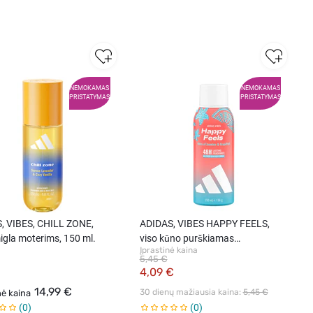
NEMOKAMAS
NEMOKAMAS
PRISTATYMAS
PRISTATYMAS
, VIBES, CHILL ZONE,
ADIDAS, VIBES HAPPY FEELS,
igla moterims, 150 ml.
viso kūno purškiamas
Įprastinė kaina
dezodorantas moterims, 150 ml.
5,45 €
4,09 €
14,99 €
30 dienų mažiausia kaina: 
5,45 €
nė kaina
0
0