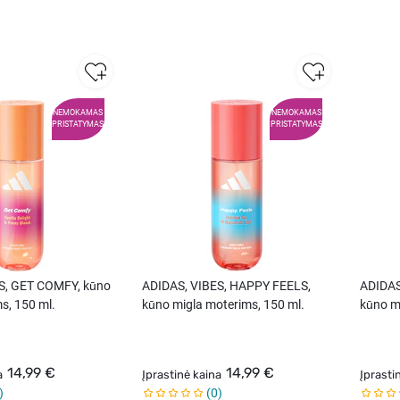
NEMOKAMAS
NEMOKAMAS
PRISTATYMAS
PRISTATYMAS
S, GET COMFY, kūno
ADIDAS, VIBES, HAPPY FEELS,
ADIDAS
s, 150 ml.
kūno migla moterims, 150 ml.
kūno m
14,99 €
14,99 €
a
Įprastinė kaina
Įprasti
0