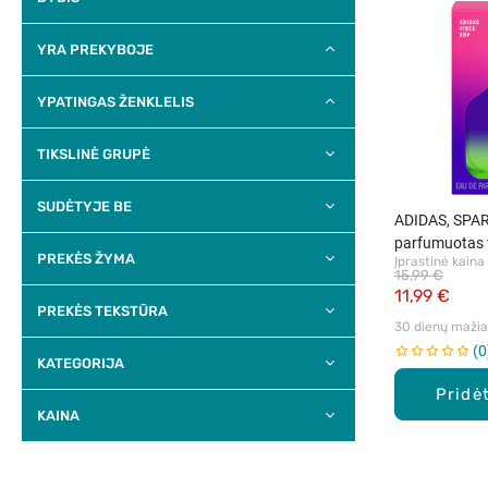
YRA PREKYBOJE
YPATINGAS ŽENKLELIS
TIKSLINĖ GRUPĖ
SUDĖTYJE BE
ADIDAS, SPAR
parfumuotas 
PREKĖS ŽYMA
Įprastinė kaina
15,99 €
11,99 €
PREKĖS TEKSTŪRA
30 dienų mažiau
0
KATEGORIJA
Pridėt
KAINA