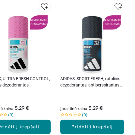
NEMOKAMAS
NEMOKAMAS
PRISTATYMAS
PRISTATYMAS
S, ULTRA FRESH CONTROL,
ADIDAS, SPORT FRESH, rutulinis
is dezodorantas,
dezodorantas, antiperspirantas
spirantas moterims, 50 ml.
vyrams, 50 ml.
5,29 €
5,29 €
nė kaina
Įprastinė kaina
0
0
Pridėti į krepšelį
Pridėti į krepšelį