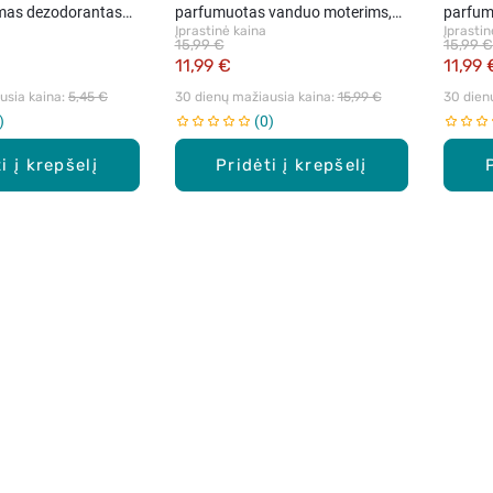
mas dezodorantas
parfumuotas vanduo moterims,
parfum
Įprastinė kaina
Įprastin
 ml.
30 ml.
ml.
15,99 €
15,99 €
11,99 €
11,99 
sia kaina: 
5,45 €
30 dienų mažiausia kaina: 
15,99 €
30 dien
0
i į krepšelį
Pridėti į krepšelį