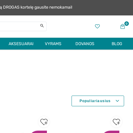
alią DROGAS kortelę gausite nemokamai!
0
AKSESUARAI
VYRAMS
DOVANOS
BLOG