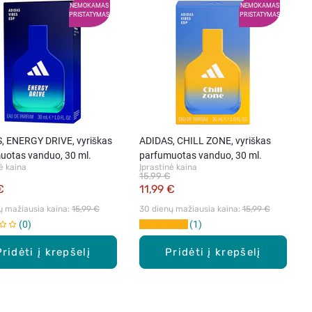
NEMOKAMAS
NEMOKAMAS
PRISTATYMAS
PRISTATYMAS
, ENERGY DRIVE, vyriškas
ADIDAS, CHILL ZONE, vyriškas
uotas vanduo, 30 ml.
parfumuotas vanduo, 30 ml.
ė kaina
Įprastinė kaina
15,99 €
€
11,99 €
ų mažiausia kaina: 
15,99 €
30 dienų mažiausia kaina: 
15,99 €
0
1
Pridėti į krepšelį
Pridėti į krepšelį