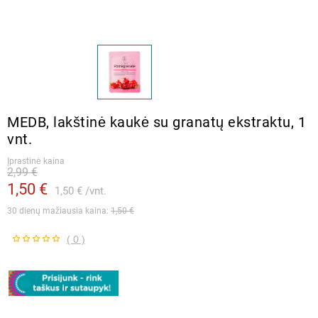
MEDB, lakštinė kaukė su granatų ekstraktu, 1
vnt.
Įprastinė kaina
2,99 €
1,50 €
1,50 €
vnt.
30 dienų mažiausia kaina: 
1,50 €
( 0 )