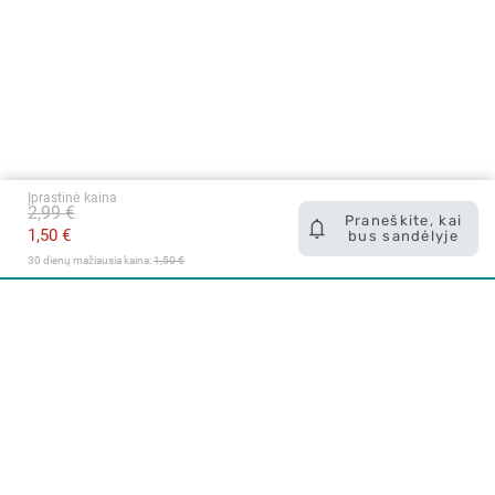
Įprastinė kaina
2,99 €
Praneškite, kai
1,50 €
bus sandėlyje
30 dienų mažiausia kaina: 
1,50 €
Apie mus