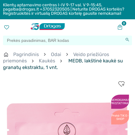
Klientų aptarnavimo centras I-IV 9-17 val. V 9-15:45,
pagalba@drogas.lt +37052320505 | Neturite DROGAS kortelės?
Registruokitės ir virtualią DROGAS kortelę gausite nemokamai!
0
Pagrindinis
Odai
Veido priežiūros
priemonės
Kaukės
MEDB, lakštinė kaukė su
granatų ekstraktu, 1 vnt.
NEMOKAMAS
PRISTATYMAS
Prekė TIK E-
SHOP