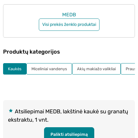
MEDB
Visi prekės ženklo produktai
Produktų kategorijos
Kaukės
Miceliniai vandenys
Akių makiažo valikliai
Prausikl
Atsiliepimai MEDB, lakštinė kaukė su granatų
ekstraktu, 1 vnt.
Palikti atsiliepimą