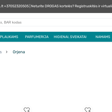
s.lt +37052320505 | Neturite DROGAS kortelės? Registruokitės ir virtu
PLAUKAMS
PARFUMERIJA
HIGIENAI, SVEIKATAI
NAMAMS
s
Orjena