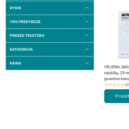
DYDIS
YRA PREKYBOJE
PREKĖS TEKSTŪRA
KATEGORIJA
KAINA
ORJENA, lakš
raukšlių, 25 m
Įprastinė kain
0
Pridėt