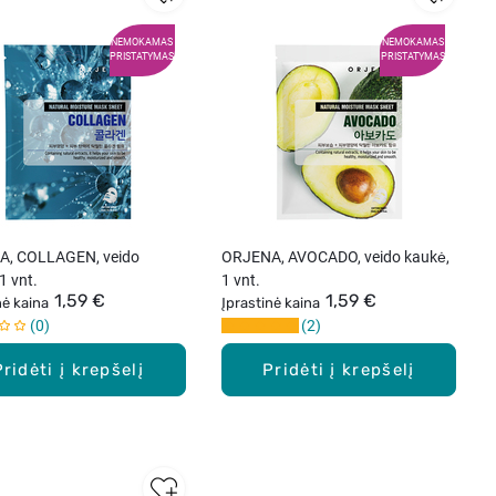
NEMOKAMAS
NEMOKAMAS
PRISTATYMAS
PRISTATYMAS
, COLLAGEN, veido
ORJENA, AVOCADO, veido kaukė,
1 vnt.
1 vnt.
1,59 €
1,59 €
nė kaina
Įprastinė kaina
0
2
Pridėti į krepšelį
Pridėti į krepšelį