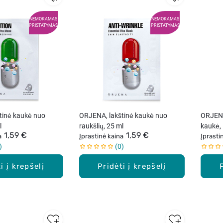
NEMOKAMAS
NEMOKAMAS
PRISTATYMAS
PRISTATYMAS
tinė kaukė nuo
ORJENA, lakštinė kaukė nuo
ORJENA
l
raukšlių, 25 ml
kaukė, 
1,59 €
1,59 €
a
Įprastinė kaina
Įprasti
0
i į krepšelį
Pridėti į krepšelį