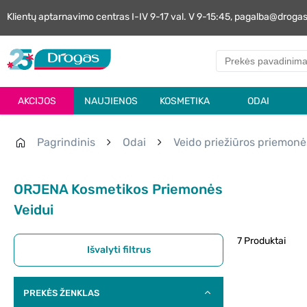
Klientų aptarnavimo centras I-IV 9-17 val. V 9-15:45, pagalba@droga
AKCIJOS
NAUJIENOS
KOSMETIKA
ODAI
Pagrindinis
Odai
Veido priežiūros priemonė
ORJENA Kosmetikos Priemonės
Veidui
7 Produktai
Išvalyti filtrus
PREKĖS ŽENKLAS