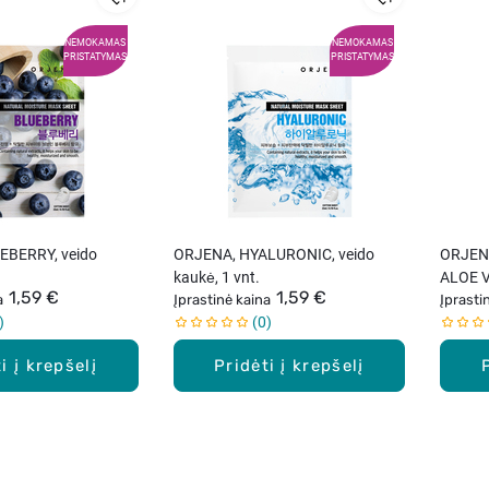
NEMOKAMAS
NEMOKAMAS
PRISTATYMAS
PRISTATYMAS
EBERRY, veido
ORJENA, HYALURONIC, veido
ORJEN
kaukė, 1 vnt.
ALOE V
1,59 €
1,59 €
a
Įprastinė kaina
kaukė, 
Įprasti
0
i į krepšelį
Pridėti į krepšelį