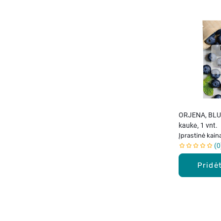
ORJENA, BLU
kaukė, 1 vnt.
Įprastinė kain
0
Pridėt