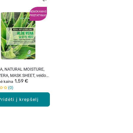
NEMOKAMAS
PRISTATYMAS
A, NATURAL MOISTURE,
ERA, MASK SHEET, veido
1,59 €
1 vnt.
nė kaina
0
Pridėti į krepšelį