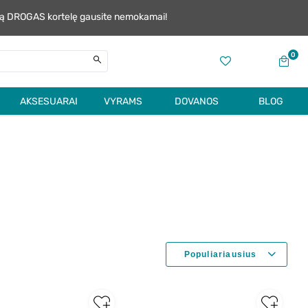
alią DROGAS kortelę gausite nemokamai!
0
AKSESUARAI
VYRAMS
DOVANOS
BLOG