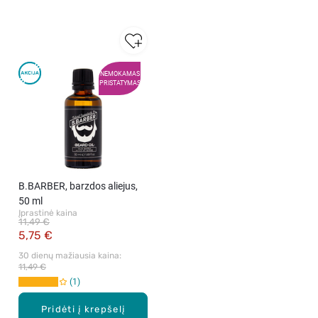
NEMOKAMAS
PRISTATYMAS
B.BARBER, barzdos aliejus,
50 ml
Įprastinė kaina
11,49 €
5,75 €
30 dienų mažiausia kaina: 
11,49 €
1
Pridėti į krepšelį