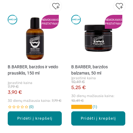
NEMOKAMAS
NEMOKAMAS
PRISTATYMAS
PRISTATYMAS
B.BARBER, barzdos ir veido
B.BARBER, barzdos
prausiklis, 150 ml
balzamas, 50 ml
Įprastinė kaina
10,49 €
Įprastinė kaina
7,79 €
5,25 €
3,90 €
30 dienų mažiausia kaina: 
30 dienų mažiausia kaina: 
7,79 €
10,49 €
0
1
Pridėti į krepšelį
Pridėti į krepšelį