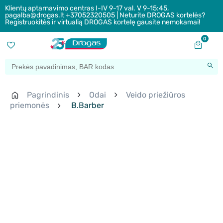
Klientų aptarnavimo centras I-IV 9-17 val. V 9-15:45,
pagalba@drogas.lt +37052320505 | Neturite DROGAS kortelės?
Registruokitės ir virtualią DROGAS kortelę gausite nemokamai!
0
Pagrindinis
Odai
Veido priežiūros
priemonės
B.Barber