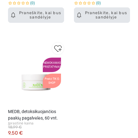
0
0
Praneškite, kai bus
Praneškite, kai bus
sandėlyje
sandėlyje
NEMOKAMAS
PRISTATYMAS
Prekė TIK E-
SHOP
MEDB, detoksikuojančios
paakių pagalvėlės, 60 vnt.
Įprastinė kaina
18,99 €
9,50 €