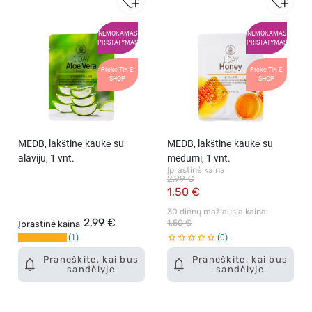
NEMOKAMAS
NEMOKAMAS
PRISTATYMAS
PRISTATYMAS
Prekė TIK E-
Prekė TIK E-
SHOP
SHOP
MEDB, lakštinė kaukė su
MEDB, lakštinė kaukė su
alaviju, 1 vnt.
medumi, 1 vnt.
Įprastinė kaina
2,99 €
1,50 €
30 dienų mažiausia kaina: 
2,99 €
1,50 €
Įprastinė kaina
1
0
Praneškite, kai bus
Praneškite, kai bus
sandėlyje
sandėlyje