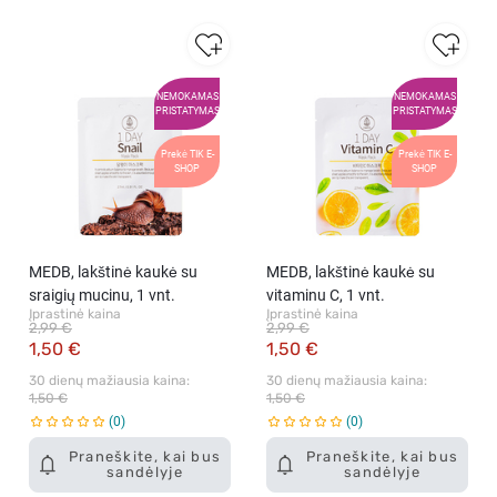
NEMOKAMAS
NEMOKAMAS
PRISTATYMAS
PRISTATYMAS
Prekė TIK E-
Prekė TIK E-
SHOP
SHOP
MEDB, lakštinė kaukė su
MEDB, lakštinė kaukė su
sraigių mucinu, 1 vnt.
vitaminu C, 1 vnt.
Įprastinė kaina
Įprastinė kaina
2,99 €
2,99 €
1,50 €
1,50 €
30 dienų mažiausia kaina: 
30 dienų mažiausia kaina: 
1,50 €
1,50 €
0
0
Praneškite, kai bus
Praneškite, kai bus
sandėlyje
sandėlyje