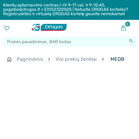
Klientų aptarnavimo centras I-IV 9-17 val. V 9-15:45,
pagalba@drogas.lt +37052320505 | Neturite DROGAS kortelės?
Registruokitės ir virtualią DROGAS kortelę gausite nemokamai!
0
Pagrindinis
Visi prekių ženklai
MEDB