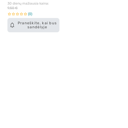
30 dienų mažiausia kaina: 
9,50 €
0
Praneškite, kai bus
sandėlyje
Apie mus
E. parduotuvė