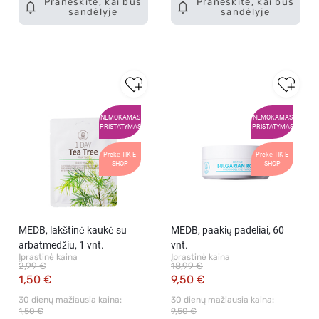
Praneškite, kai bus
Praneškite, kai bus
sandėlyje
sandėlyje
NEMOKAMAS
NEMOKAMAS
PRISTATYMAS
PRISTATYMAS
Prekė TIK E-
Prekė TIK E-
SHOP
SHOP
MEDB, lakštinė kaukė su
MEDB, paakių padeliai, 60
arbatmedžiu, 1 vnt.
vnt.
Įprastinė kaina
Įprastinė kaina
2,99 €
18,99 €
1,50 €
9,50 €
30 dienų mažiausia kaina: 
30 dienų mažiausia kaina: 
1,50 €
9,50 €