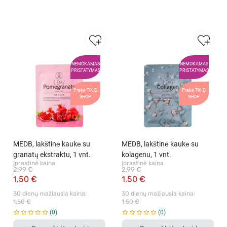
NEMOKAMAS
NEMOKAMAS
PRISTATYMAS
PRISTATYMAS
Prekė TIK E-
Prekė TIK E-
SHOP
SHOP
MEDB, lakštinė kaukė su
MEDB, lakštinė kaukė su
granatų ekstraktu, 1 vnt.
kolagenu, 1 vnt.
Įprastinė kaina
Įprastinė kaina
2,99 €
2,99 €
1,50 €
1,50 €
30 dienų mažiausia kaina: 
30 dienų mažiausia kaina: 
1,50 €
1,50 €
0
0