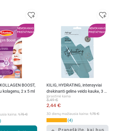
NEMOKAMAS
NEMOKAMAS
PRISTATYMAS
PRISTATYMAS
 KOLLAGEN BOOST,
KILIG, HYDRATING, intensyviai
u kolagenu, 2 x 5 ml
drėkinanti gelinė veido kaukė, 3 x
Įprastinė kaina
7 g
3,49 €
2,44 €
30 dienų mažiausia kaina: 
1,75 €
sia kaina: 
1,75 €
4
Praneškite, kai bus