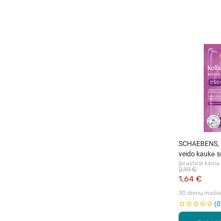
SCHAEBENS,
veido kaukė s
Įprastinė kaina
2,19 €
1,64 €
30 dienų mažiau
0