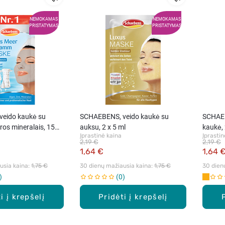
NEMOKAMAS
NEMOKAMAS
PRISTATYMAS
PRISTATYMAS
eido kaukė su
SCHAEBENS, veido kaukė su
SCHAEB
ros mineralais, 15
auksu, 2 x 5 ml
kaukė, 
Įprastinė kaina
Įprastin
2,19 €
2,19 €
1,64 €
1,64 
sia kaina: 
1,75 €
30 dienų mažiausia kaina: 
1,75 €
30 dien
0
i į krepšelį
Pridėti į krepšelį