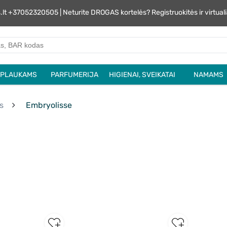
s.lt +37052320505 | Neturite DROGAS kortelės? Registruokitės ir virtu
PLAUKAMS
PARFUMERIJA
HIGIENAI, SVEIKATAI
NAMAMS
s
Embryolisse