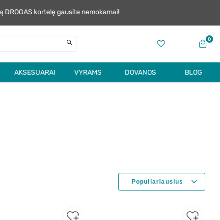
alią DROGAS kortelę gausite nemokamai!
0
AKSESUARAI
VYRAMS
DOVANOS
BLOG