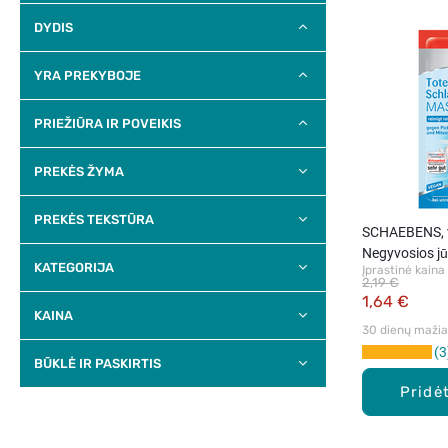
DYDIS
YRA PREKYBOJE
PRIEŽIŪRA IR POVEIKIS
PREKĖS ŽYMA
PREKĖS TEKSTŪRA
SCHAEBENS, v
Negyvosios jū
KATEGORIJA
Įprastinė kaina
ml / 20 g
2,19 €
1,64 €
KAINA
30 dienų mažiau
3
BŪKLĖ IR PASKIRTIS
Pridėt