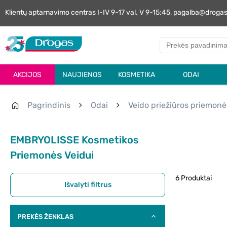
Klientų aptarnavimo centras I-IV 9-17 val. V 9-15:45, pagalba@droga
AKCIJOS
NAUJIENOS
KOSMETIKA
ODAI
Pagrindinis
Odai
Veido priežiūros priemonė
EMBRYOLISSE Kosmetikos
Priemonės Veidui
6 Produktai
Išvalyti filtrus
PREKĖS ŽENKLAS