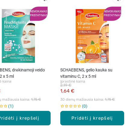
NEMOKAMAS
NEMOKAMAS
PRISTATYMAS
PRISTATYMAS
ENS, drėkinamoji veido
SCHAEBENS, gelio kaukė su
2 x 5 ml
vitaminu C, 2 x 5 ml
ė kaina
Įprastinė kaina
2,19 €
€
1,64 €
ų mažiausia kaina: 
1,75 €
30 dienų mažiausia kaina: 
1,75 €
1
0
Pridėti į krepšelį
Pridėti į krepšelį