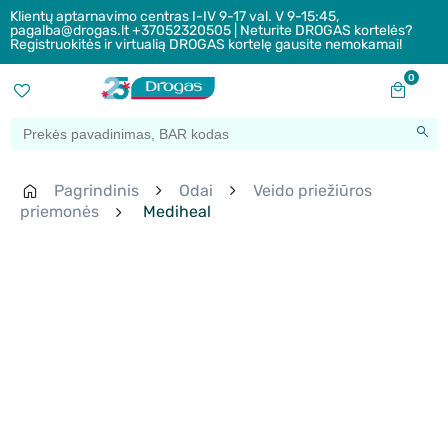
Klientų aptarnavimo centras I-IV 9-17 val. V 9-15:45,
pagalba@drogas.lt +37052320505 | Neturite DROGAS kortelės?
Registruokitės ir virtualią DROGAS kortelę gausite nemokamai!
0
Pagrindinis
Odai
Veido priežiūros
priemonės
Mediheal