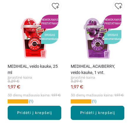
NEMOKAMAS
NEMOKAMAS
PRISTATYMAS
PRISTATYMAS
DROGAS
DROGAS
rekomenduoja
rekomenduoja
MEDIHEAL, veido kaukė, 25
MEDIHEAL, ACAIBERRY,
ml
veido kaukė, 1 vnt.
Įprastinė kaina
Įprastinė kaina
3,29 €
3,29 €
1,97 €
1,97 €
30 dienų mažiausia kaina: 
1,97 €
30 dienų mažiausia kaina: 
1,97 €
1
1
Pridėti į krepšelį
Pridėti į krepšelį