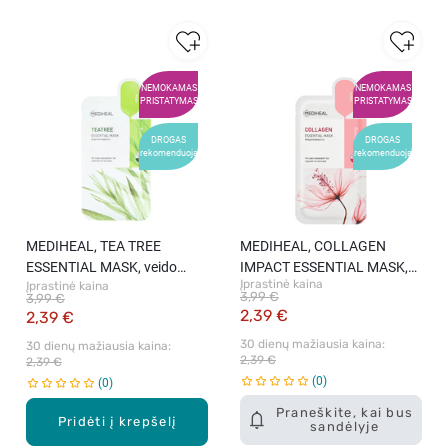
NEMOKAMAS
NEMOKAMAS
PRISTATYMAS
PRISTATYMAS
DROGAS
DROGAS
rekomenduoja
rekomenduoja
MEDIHEAL, TEA TREE
MEDIHEAL, COLLAGEN
ESSENTIAL MASK, veido
IMPACT ESSENTIAL MASK,
Įprastinė kaina
Įprastinė kaina
kaukė, 1 vnt.
veido kaukė, 1 vnt.
3,99 €
3,99 €
2,39 €
2,39 €
30 dienų mažiausia kaina: 
30 dienų mažiausia kaina: 
2,39 €
2,39 €
0
0
Praneškite, kai bus
Pridėti į krepšelį
sandėlyje