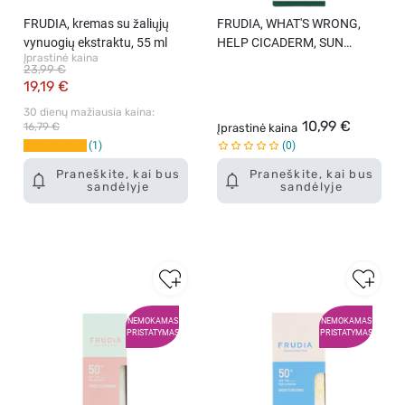
FRUDIA, kremas su žaliųjų
FRUDIA, WHAT'S WRONG,
vynuogių ekstraktu, 55 ml
HELP CICADERM, SUN
Įprastinė kaina
CREAM, PA++++, veido
23,99 €
kremas su apsauga nuo
19,19 €
saulės, SPF 50+, 50 g.
30 dienų mažiausia kaina: 
10,99 €
16,79 €
Įprastinė kaina
1
0
Praneškite, kai bus
Praneškite, kai bus
sandėlyje
sandėlyje
NEMOKAMAS
NEMOKAMAS
PRISTATYMAS
PRISTATYMAS