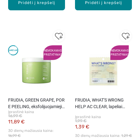
Pridėti į krepšelį
Pridėti į krepšelį
NEMOKAMAS
NEMOKAMAS
PRISTATYMAS
PRISTATYMAS
FRUDIA, GREEN GRAPE, POR
FRUDIA, WHAT'S WRONG
E PEELING, eksfolijuojamieji l
HELP AC CLEAR, lapeliai
Įprastinė kaina
apeliai, 70 vnt.
probleminei veido odai, 4 g. x
16,99 €
Įprastinė kaina
2 vnt.
1,99 €
11,89 €
1,39 €
30 dienų mažiausia kaina: 
16,99 €
30 dienų mažiausia kaina: 
1,29 €