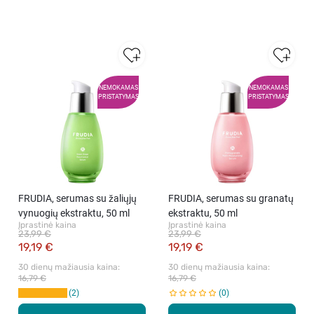
NEMOKAMAS
NEMOKAMAS
PRISTATYMAS
PRISTATYMAS
FRUDIA, serumas su žaliųjų
FRUDIA, serumas su granatų
vynuogių ekstraktu, 50 ml
ekstraktu, 50 ml
Įprastinė kaina
Įprastinė kaina
23,99 €
23,99 €
19,19 €
19,19 €
30 dienų mažiausia kaina: 
30 dienų mažiausia kaina: 
16,79 €
16,79 €
2
0