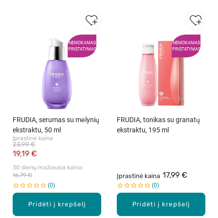
NEMOKAMAS
NEMOKAMAS
PRISTATYMAS
PRISTATYMAS
FRUDIA, serumas su mėlynių
FRUDIA, tonikas su granatų
ekstraktu, 50 ml
ekstraktu, 195 ml
Įprastinė kaina
23,99 €
19,19 €
30 dienų mažiausia kaina: 
17,99 €
16,79 €
Įprastinė kaina
0
0
Pridėti į krepšelį
Pridėti į krepšelį