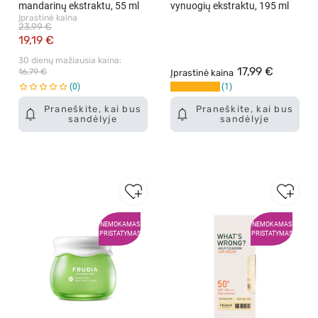
mandarinų ekstraktu, 55 ml
vynuogių ekstraktu, 195 ml
Įprastinė kaina
23,99 €
19,19 €
30 dienų mažiausia kaina: 
17,99 €
16,79 €
Įprastinė kaina
0
1
Praneškite, kai bus
Praneškite, kai bus
sandėlyje
sandėlyje
NEMOKAMAS
NEMOKAMAS
PRISTATYMAS
PRISTATYMAS