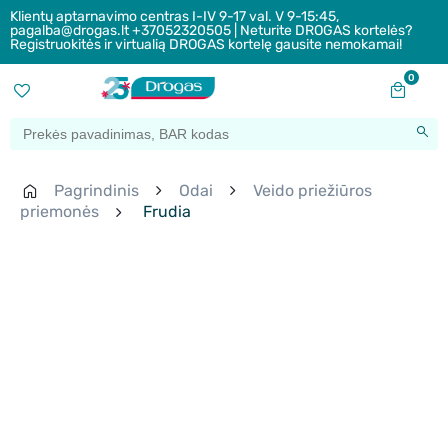
Klientų aptarnavimo centras I-IV 9-17 val. V 9-15:45,
pagalba@drogas.lt +37052320505 | Neturite DROGAS kortelės?
Registruokitės ir virtualią DROGAS kortelę gausite nemokamai!
0
Pagrindinis
Odai
Veido priežiūros
priemonės
Frudia