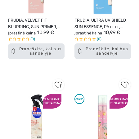
FRUDIA, VELVET FIT
FRUDIA, ULTRA UV SHIELD,
BLURRING, SUN PRIMER,
SUN ESSENCE, PA++++,
10,99 €
10,99 €
PA++++, makiažo bazė su
Įprastinė kaina
drėkinamoji veido esencija su
Įprastinė kaina
0
0
apsauga nuo saulės, SPF
apsauga nuo saulės,
50+, 40 g.
SPF50+, 50 g.
Praneškite, kai bus
Praneškite, kai bus
sandėlyje
sandėlyje
NEMOKAMAS
NEMOKAMAS
PRISTATYMAS
PRISTATYMAS