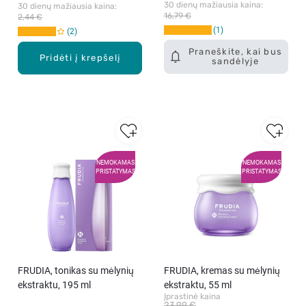
30 dienų mažiausia kaina: 
30 dienų mažiausia kaina: 
16,79 €
2,44 €
1
2
Praneškite, kai bus
Pridėti į krepšelį
sandėlyje
NEMOKAMAS
NEMOKAMAS
PRISTATYMAS
PRISTATYMAS
FRUDIA, tonikas su mėlynių
FRUDIA, kremas su mėlynių
ekstraktu, 195 ml
ekstraktu, 55 ml
Įprastinė kaina
23,99 €