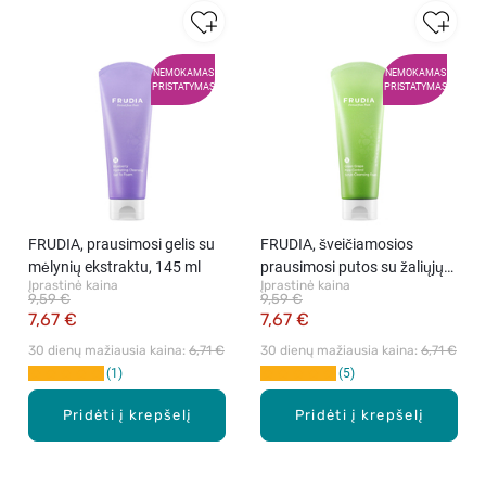
NEMOKAMAS
NEMOKAMAS
PRISTATYMAS
PRISTATYMAS
FRUDIA, prausimosi gelis su
FRUDIA, šveičiamosios
mėlynių ekstraktu, 145 ml
prausimosi putos su žaliųjų
Įprastinė kaina
Įprastinė kaina
vynuogių ekstraktu, 145 ml
9,59 €
9,59 €
7,67 €
7,67 €
30 dienų mažiausia kaina: 
6,71 €
30 dienų mažiausia kaina: 
6,71 €
1
5
Pridėti į krepšelį
Pridėti į krepšelį