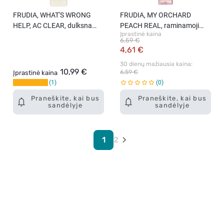
FRUDIA, WHAT'S WRONG
FRUDIA, MY ORCHARD
HELP, AC CLEAR, dulksna
PEACH REAL, raminamoji
Įprastinė kaina
probleminei nugaros odai,
veido dulksna su persikų
6,59 €
150 ml.
vandeniu, 125 ml.
4,61 €
30 dienų mažiausia kaina: 
10,99 €
6,59 €
Įprastinė kaina
1
0
Praneškite, kai bus
Praneškite, kai bus
sandėlyje
sandėlyje
1
2