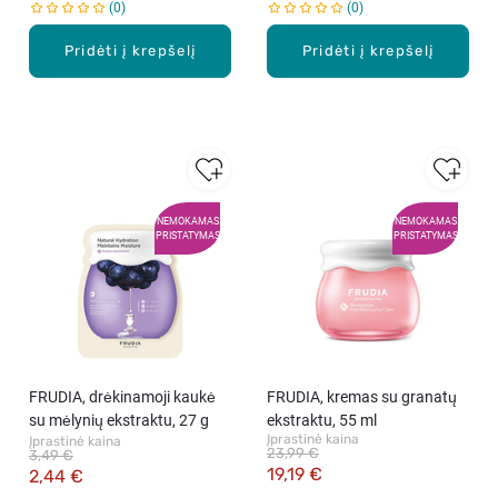
0
0
Pridėti į krepšelį
Pridėti į krepšelį
NEMOKAMAS
NEMOKAMAS
PRISTATYMAS
PRISTATYMAS
FRUDIA, drėkinamoji kaukė
FRUDIA, kremas su granatų
su mėlynių ekstraktu, 27 g
ekstraktu, 55 ml
Įprastinė kaina
Įprastinė kaina
23,99 €
3,49 €
19,19 €
2,44 €