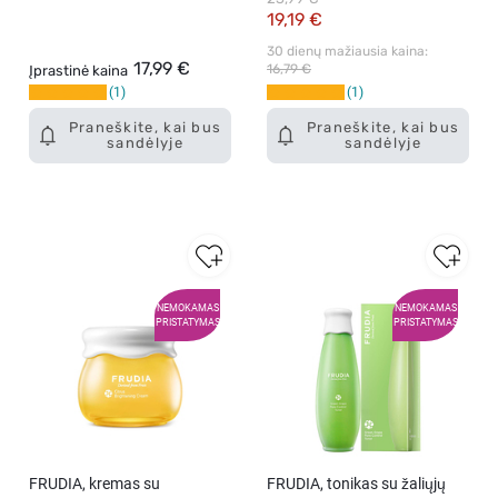
19,19 €
30 dienų mažiausia kaina: 
17,99 €
16,79 €
Įprastinė kaina
1
1
Praneškite, kai bus
Praneškite, kai bus
sandėlyje
sandėlyje
NEMOKAMAS
NEMOKAMAS
PRISTATYMAS
PRISTATYMAS
FRUDIA, kremas su
FRUDIA, tonikas su žaliųjų