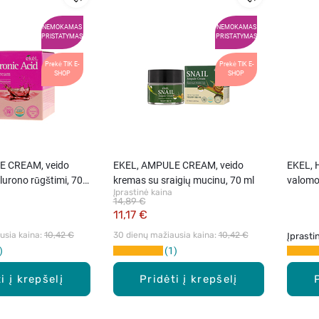
NEMOKAMAS
NEMOKAMAS
PRISTATYMAS
PRISTATYMAS
Prekė TIK E-
Prekė TIK E-
SHOP
SHOP
E CREAM, veido
EKEL, AMPULE CREAM, veido
EKEL, 
lurono rūgštimi, 70
kremas su sraigių mucinu, 70 ml
valomo
Įprastinė kaina
14,89 €
11,17 €
sia kaina: 
10,42 €
30 dienų mažiausia kaina: 
10,42 €
Įprasti
1
i į krepšelį
Pridėti į krepšelį