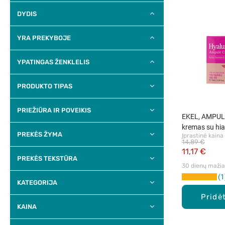
DYDIS
YRA PREKYBOJE
YPATINGAS ŽENKLELIS
PRODUKTO TIPAS
PRIEŽIŪRA IR POVEIKIS
EKEL, AMPUL
kremas su hia
PREKĖS ŽYMA
Įprastinė kaina
ml
14,89 €
11,17 €
PREKĖS TEKSTŪRA
30 dienų mažiau
1
KATEGORIJA
Pridėt
KAINA