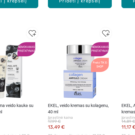
i į krepšelį
Pridėti į krepšelį
NEMOKAMAS
NEMOKAMAS
PRISTATYMAS
PRISTATYMAS
Prekė TIK E-
SHOP
ma veido kaukė su
EKEL, veido kremas su kolagenu,
EKEL, 
ml
40 ml
kremas
Įprastinė kaina
Įprastin
17,99 €
14,89 
13,49 €
11,17 