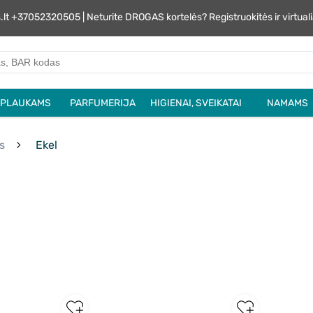
s.lt +37052320505 | Neturite DROGAS kortelės? Registruokitės ir virtu
PLAUKAMS
PARFUMERIJA
HIGIENAI, SVEIKATAI
NAMAMS
s
Ekel