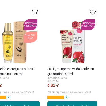
NEMOKAMAS
NEMOKAMAS
PRISTATYMAS
PRISTATYMAS
Prekė TIK E-
SHOP
eido esencija su auksu ir
EKEL, nulupama veido kaukė su
 mucinu, 150 ml
granatais, 180 ml
ė kaina
Įprastinė kaina
10,49 €
 €
6,82 €
ų mažiausia kaina: 
13,99 €
30 dienų mažiausia kaina: 
6,29 €
2
2