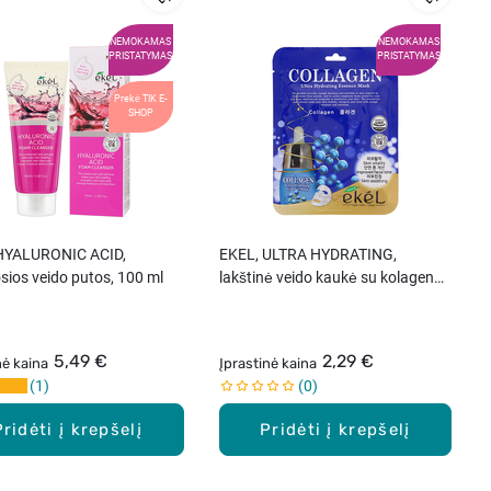
NEMOKAMAS
NEMOKAMAS
PRISTATYMAS
PRISTATYMAS
Prekė TIK E-
SHOP
HYALURONIC ACID,
EKEL, ULTRA HYDRATING,
sios veido putos, 100 ml
lakštinė veido kaukė su kolagenu,
25 ml
5,49 €
2,29 €
nė kaina
Įprastinė kaina
1
0
Pridėti į krepšelį
Pridėti į krepšelį