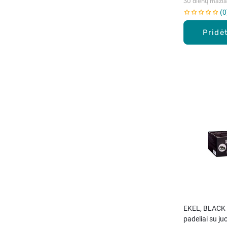
30 dienų mažiau
0
Pridėt
EKEL, BLACK 
padeliai su ju