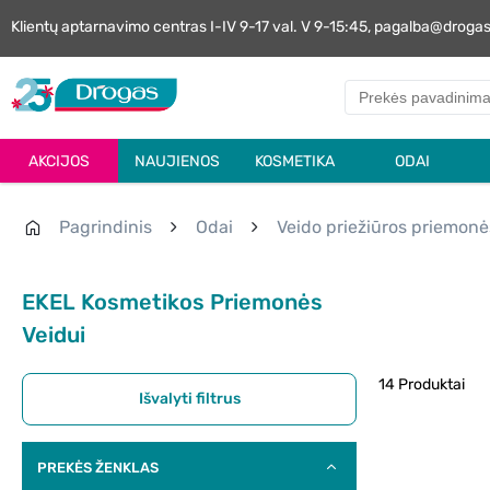
Klientų aptarnavimo centras I-IV 9-17 val. V 9-15:45, pagalba@droga
AKCIJOS
NAUJIENOS
KOSMETIKA
ODAI
Pagrindinis
Odai
Veido priežiūros priemonė
EKEL Kosmetikos Priemonės
Veidui
14 Produktai
Išvalyti filtrus
PREKĖS ŽENKLAS