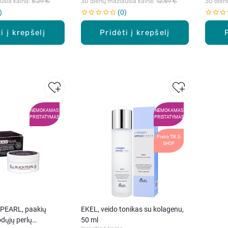
sia kaina: 
6,29 €
30 dienų mažiausia kaina: 
12,59 €
30 dien
0
i į krepšelį
Pridėti į krepšelį
NEMOKAMAS
NEMOKAMAS
PRISTATYMAS
PRISTATYMAS
Prekė TIK E-
SHOP
PEARL, paakių
EKEL, veido tonikas su kolagenu,
odųjų perlų
50 ml