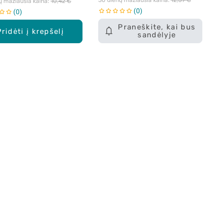
ų mažiausia kaina: 
10,42 €
0
0
Praneškite, kai bus
Pridėti į krepšelį
sandėlyje