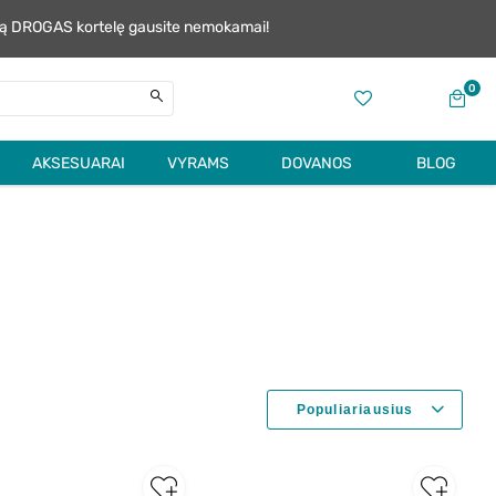
alią DROGAS kortelę gausite nemokamai!
0
AKSESUARAI
VYRAMS
DOVANOS
BLOG