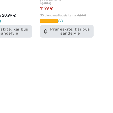
Įprastinė kaina
vnt.
15,99 €
11,99 €
20,99 €
30 dienų mažiausia kaina: 
9,59 €
a
2
škite, kai bus
Praneškite, kai bus
sandėlyje
sandėlyje