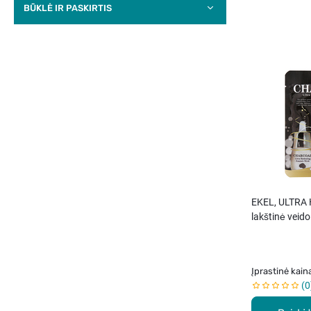
BŪKLĖ IR PASKIRTIS
EKEL, ULTRA
lakštinė veid
anglimi, 25 ml
Įprastinė kain
0