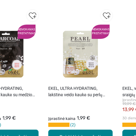
NEMOKAMAS
NEMOKAMAS
PRISTATYMAS
PRISTATYMAS
 HYDRATING,
EKEL, ULTRA HYDRATING,
EKEL, v
o kaukė su medžio
lakštinė veido kaukė su perlų
sraigių
Įprastin
ekstraktu, 25 ml
19,99 €
13,99
1,99 €
1,99 €
30 dien
a
Įprastinė kaina
2