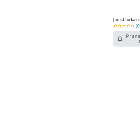
ekstraktu, 60 
Įprastinė kain
0
Prane