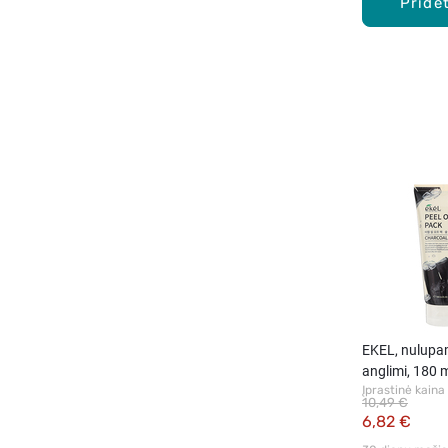
Pridėt
EKEL, nulupa
anglimi, 180 
Įprastinė kaina
10,49 €
6,82 €