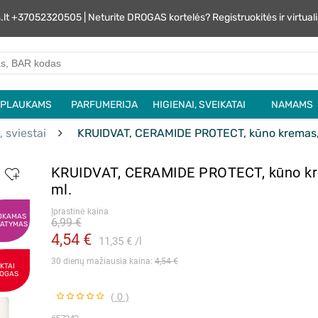
s.lt +37052320505 | Neturite DROGAS kortelės? Registruokitės ir virtu
PLAUKAMS
PARFUMERIJA
HIGIENAI, SVEIKATAI
NAMAMS
, sviestai
KRUIDVAT, CERAMIDE PROTECT, kūno kremas,
KRUIDVAT, CERAMIDE PROTECT, kūno kr
ml.
Įprastinė kaina
OKAMAS
6,99 €
TATYMAS
4,54 €
11,35 €
l
30 dienų mažiausia kaina: 
4,54 €
IKTAI
OGAS
( 0 )