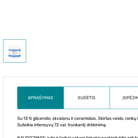
APRAŠYMAS
SUDĖTIS
ĮSPĖJI
Su 13 % glicerolio, skvalanu ir ceramidais. Skirtas veido, rankų 
Suteikia intensyvų 72 val. trunkantį drėkinimą.
NAUDOJIMAS: ryte ir (arba) vakare tolygiai paskirstykite ant šv