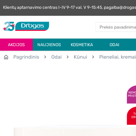
Klientų aptarnavimo centras I-IV 9-17 val. V 9-15:45, pagalba@droga
AKCIJOS
NAUJIENOS
KOSMETIKA
ODAI
Pagrindinis
Odai
Kūnui
Pieneliai, kremai
NEM
PRIS
T
DR