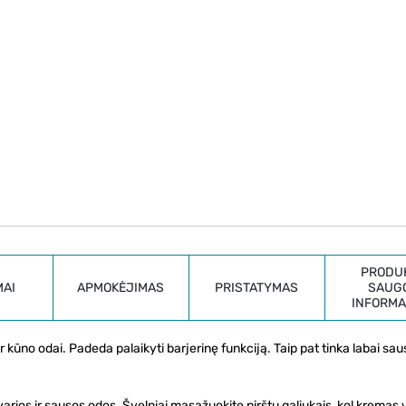
PRODU
MAI
APMOKĖJIMAS
PRISTATYMAS
SAUG
INFORMA
ir kūno odai. Padeda palaikyti barjerinę funkciją. Taip pat tinka labai sau
arios ir sausos odos. Švelniai masažuokite pirštų galiukais, kol kremas v