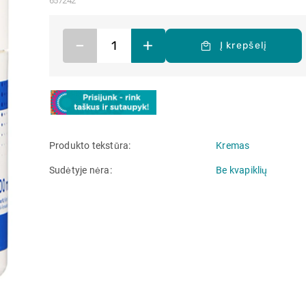
657242
–
+
Į krepšelį
Produkto tekstūra
Kremas
Sudėtyje nėra
Be kvapiklių