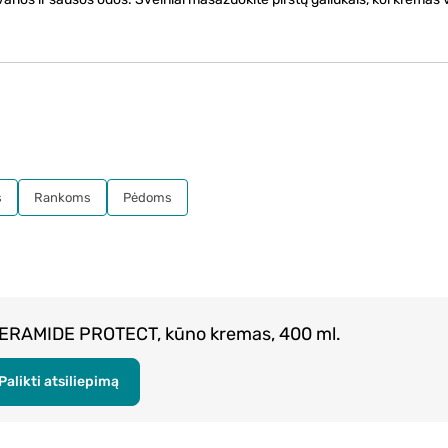
s
Rankoms
Pėdoms
CERAMIDE PROTECT, kūno kremas, 400 ml.
Palikti atsiliepimą