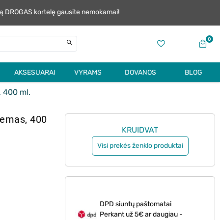
alią DROGAS kortelę gausite nemokamai!
0
AKSESUARAI
VYRAMS
DOVANOS
BLOG
 400 ml.
emas, 400
KRUIDVAT
Visi prekės ženklo produktai
DPD siuntų paštomatai
Perkant už 5€ ar daugiau -