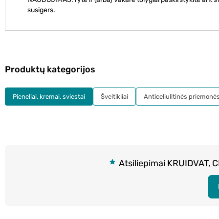
susigers.
Produktų kategorijos
Pieneliai, kremai, sviestai
Šveitikliai
Anticeliulitinės priemonė
Atsiliepimai KRUIDVAT, 