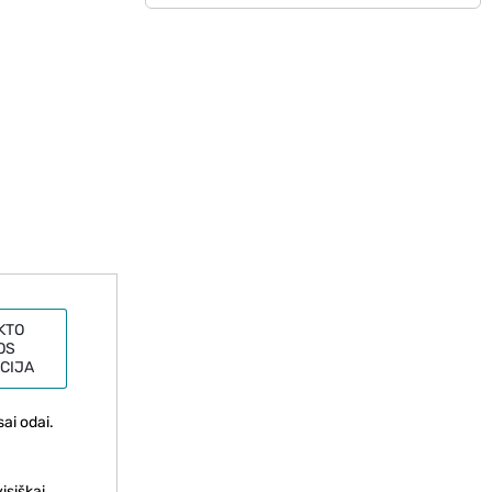
KTO
OS
CIJA
sai odai.
isiškai