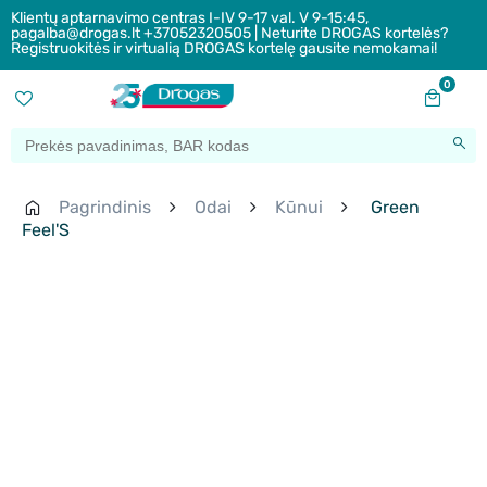
Klientų aptarnavimo centras I-IV 9-17 val. V 9-15:45,
pagalba@drogas.lt +37052320505 | Neturite DROGAS kortelės?
Registruokitės ir virtualią DROGAS kortelę gausite nemokamai!
0
Pagrindinis
Odai
Kūnui
Green
Feel'S