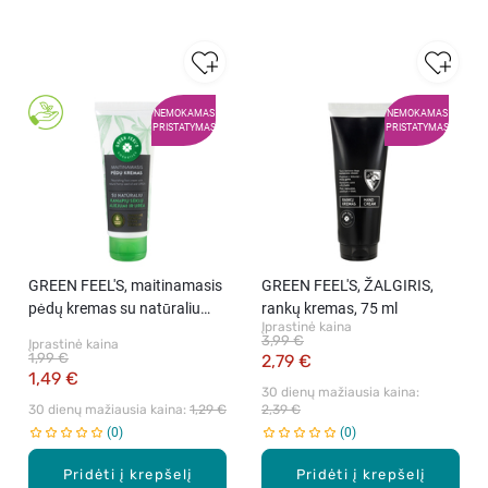
NEMOKAMAS
NEMOKAMAS
PRISTATYMAS
PRISTATYMAS
GREEN FEEL'S, maitinamasis
GREEN FEEL'S, ŽALGIRIS,
pėdų kremas su natūraliu
rankų kremas, 75 ml
Įprastinė kaina
kanapių sėklų aliejumi ir urea,
3,99 €
Įprastinė kaina
75 ml
1,99 €
2,79 €
1,49 €
30 dienų mažiausia kaina: 
30 dienų mažiausia kaina: 
1,29 €
2,39 €
0
0
Pridėti į krepšelį
Pridėti į krepšelį