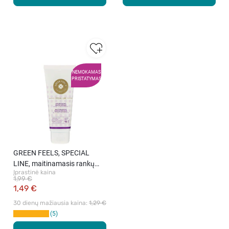
NEMOKAMAS
PRISTATYMAS
GREEN FEELS, SPECIAL
LINE, maitinamasis rankų
Įprastinė kaina
kremas su šilko ekstraktu, 75
1,99 €
ml.
1,49 €
30 dienų mažiausia kaina: 
1,29 €
5