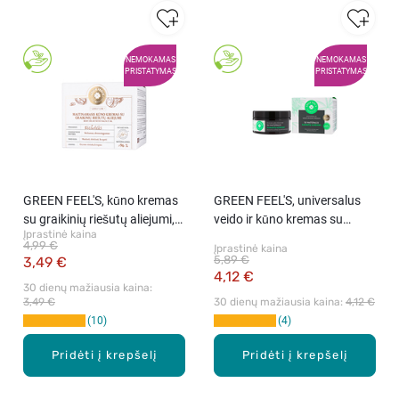
NEMOKAMAS
NEMOKAMAS
PRISTATYMAS
PRISTATYMAS
GREEN FEEL'S, kūno kremas
GREEN FEEL'S, universalus
su graikinių riešutų aliejumi,
veido ir kūno kremas su
Įprastinė kaina
200 ml
natūraliu kanapių aliejum,
4,99 €
Įprastinė kaina
200 ml
5,89 €
3,49 €
4,12 €
30 dienų mažiausia kaina: 
3,49 €
30 dienų mažiausia kaina: 
4,12 €
10
4
Pridėti į krepšelį
Pridėti į krepšelį