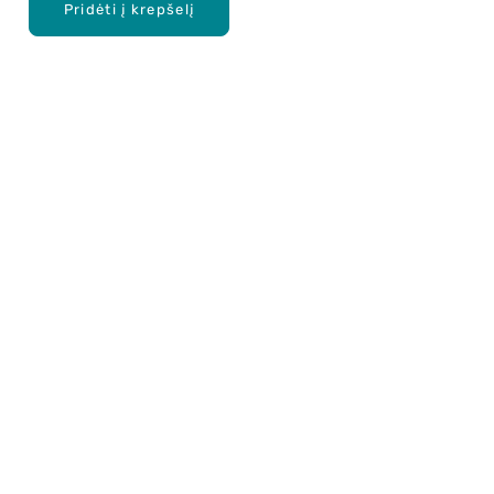
Pridėti į krepšelį
Apie mus
E. parduotuvė
Lojalumo programa
Klientų aptarnavimo centras