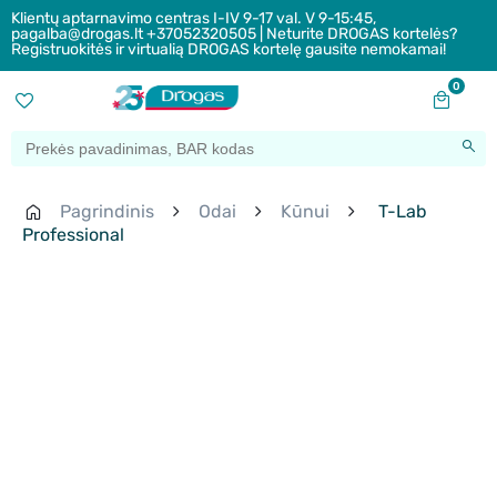
Klientų aptarnavimo centras I-IV 9-17 val. V 9-15:45,
pagalba@drogas.lt +37052320505 | Neturite DROGAS kortelės?
Registruokitės ir virtualią DROGAS kortelę gausite nemokamai!
0
Pagrindinis
Odai
Kūnui
T-Lab
Professional