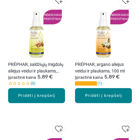
NEMOKAMAS
NEMOKAMAS
PRISTATYMAS
PRISTATYMAS
PRÉPHAR, saldžiųjų migdolų
PRÉPHAR, argano aliejus
aliejus veidui ir plaukams,
veidui ir plaukams, 100 ml
5,89 €
5,89 €
100 ml
Įprastinė kaina
Įprastinė kaina
0
1
Pridėti į krepšelį
Pridėti į krepšelį