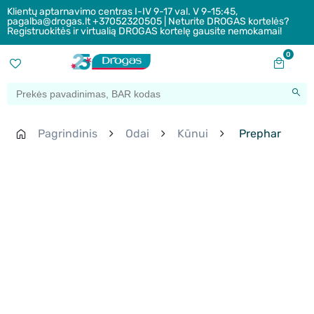
Klientų aptarnavimo centras I-IV 9-17 val. V 9-15:45,
pagalba@drogas.lt +37052320505 | Neturite DROGAS kortelės?
Registruokitės ir virtualią DROGAS kortelę gausite nemokamai!
0
Pagrindinis
Odai
Kūnui
Prephar