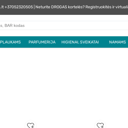
s.lt +37052320505 | Neturite DROGAS kortelės? Registruokitės ir virtu
PLAUKAMS
PARFUMERIJA
HIGIENAI, SVEIKATAI
NAMAMS