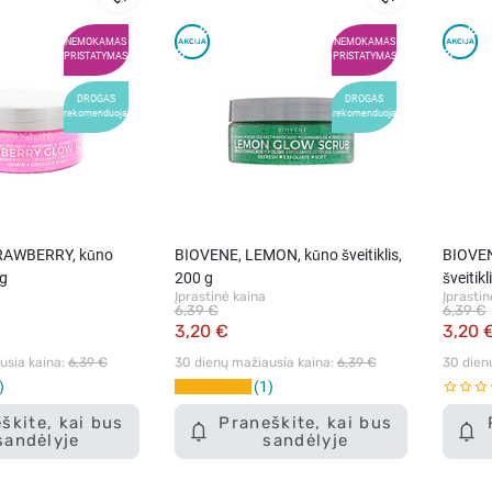
NEMOKAMAS
NEMOKAMAS
PRISTATYMAS
PRISTATYMAS
DROGAS
DROGAS
rekomenduoja
rekomenduoja
RAWBERRY, kūno
BIOVENE, LEMON, kūno šveitiklis,
BIOVE
 g
200 g
šveitikl
Įprastinė kaina
Įprastin
6,39 €
6,39 €
3,20 €
3,20 
sia kaina: 
6,39 €
30 dienų mažiausia kaina: 
6,39 €
30 dien
1
škite, kai bus
Praneškite, kai bus
sandėlyje
sandėlyje