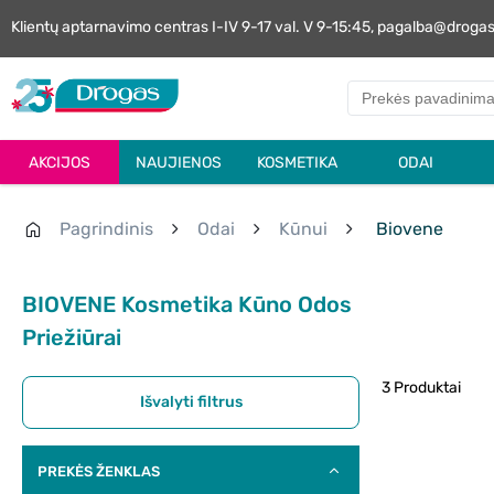
Klientų aptarnavimo centras I-IV 9-17 val. V 9-15:45, pagalba@droga
AKCIJOS
NAUJIENOS
KOSMETIKA
ODAI
Pagrindinis
Odai
Kūnui
Biovene
BIOVENE Kosmetika Kūno Odos
Priežiūrai
3 Produktai
Išvalyti filtrus
PREKĖS ŽENKLAS