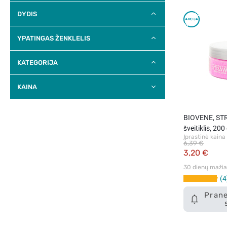
DYDIS
YPATINGAS ŽENKLELIS
KATEGORIJA
KAINA
BIOVENE, ST
šveitiklis, 200
Įprastinė kaina
6,39 €
3,20 €
30 dienų mažiau
4
Prane