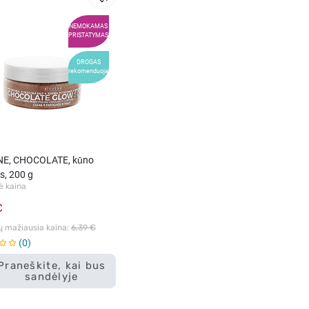
NEMOKAMAS
PRISTATYMAS
DROGAS
rekomenduoja
NE, CHOCOLATE, kūno
is, 200 g
ė kaina
€
ų mažiausia kaina: 
6,39 €
0
Praneškite, kai bus
sandėlyje