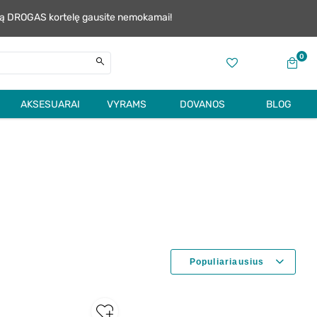
alią DROGAS kortelę gausite nemokamai!
0
AKSESUARAI
VYRAMS
DOVANOS
BLOG