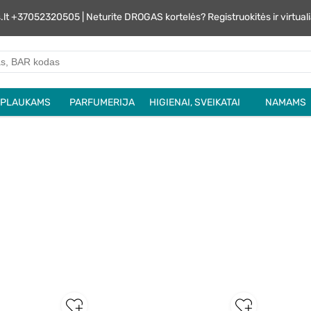
s.lt +37052320505 | Neturite DROGAS kortelės? Registruokitės ir virtu
PLAUKAMS
PARFUMERIJA
HIGIENAI, SVEIKATAI
NAMAMS