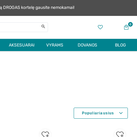
alią DROGAS kortelę gausite nemokamai!
0
AKSESUARAI
VYRAMS
DOVANOS
BLOG