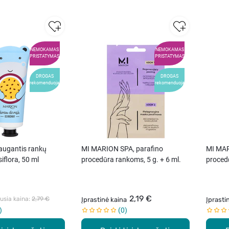
NEMOKAMAS
NEMOKAMAS
PRISTATYMAS
PRISTATYMAS
DROGAS
DROGAS
rekomenduoja
rekomenduoja
ugantis rankų
MI MARION SPA, parafino
MI MAR
iflora, 50 ml
procedūra rankoms, 5 g. + 6 ml.
procedū
2,19 €
sia kaina: 
2,79 €
Įprastinė kaina
Įprasti
0