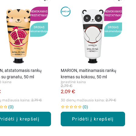
NEMOKAMAS
NEMOKAMAS
PRISTATYMAS
PRISTATYMAS
DROGAS
DROGAS
rekomenduoja
rekomenduoja
, atstatomasis rankų
MARION, maitinamasis rankų
 su granatu, 50 ml
kremas su kokosu, 50 ml
ė kaina
Įprastinė kaina
2,79 €
€
2,09 €
ų mažiausia kaina: 
2,79 €
30 dienų mažiausia kaina: 
2,79 €
0
0
Pridėti į krepšelį
Pridėti į krepšelį