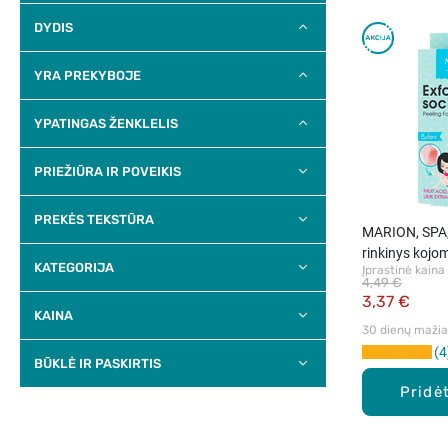
DYDIS
YRA PREKYBOJE
YPATINGAS ŽENKLELIS
PRIEŽIŪRA IR POVEIKIS
PREKĖS TEKSTŪRA
MARION, SPA,
rinkinys kojo
KATEGORIJA
Įprastinė kaina
4,49 €
3,37 €
KAINA
30 dienų mažiau
4
BŪKLĖ IR PASKIRTIS
Pridėt