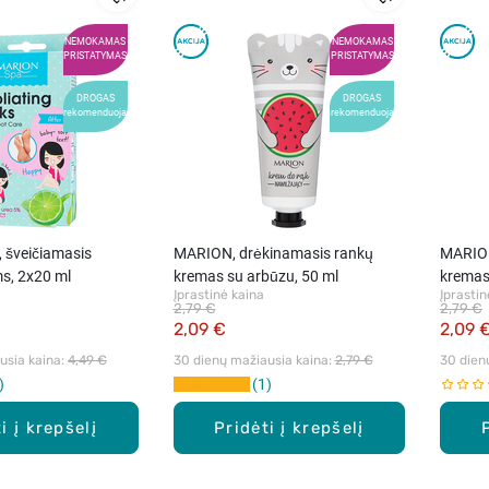
NEMOKAMAS
NEMOKAMAS
PRISTATYMAS
PRISTATYMAS
DROGAS
DROGAS
rekomenduoja
rekomenduoja
 šveičiamasis
MARION, drėkinamasis rankų
MARION
ms, 2x20 ml
kremas su arbūzu, 50 ml
kremas
Įprastinė kaina
Įprastin
2,79 €
2,79 €
2,09 €
2,09 
sia kaina: 
4,49 €
30 dienų mažiausia kaina: 
2,79 €
30 dien
1
i į krepšelį
Pridėti į krepšelį