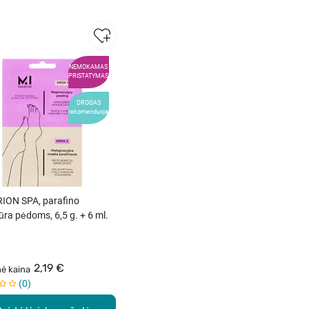
NEMOKAMAS
PRISTATYMAS
DROGAS
rekomenduoja
ION SPA, parafino
ra pėdoms, 6,5 g. + 6 ml.
2,19 €
nė kaina
0