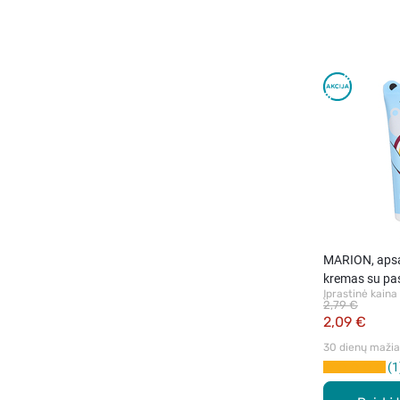
MARION, apsa
kremas su pas
Įprastinė kaina
2,79 €
2,09 €
30 dienų mažiau
1