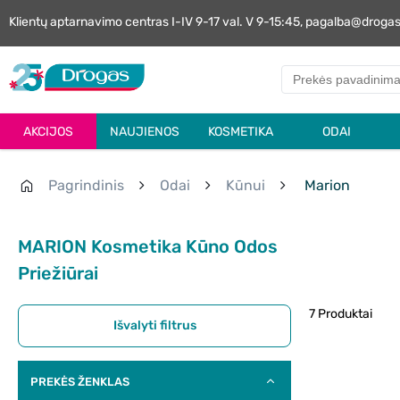
Klientų aptarnavimo centras I-IV 9-17 val. V 9-15:45, pagalba@droga
AKCIJOS
NAUJIENOS
KOSMETIKA
ODAI
Pagrindinis
Odai
Kūnui
Marion
MARION Kosmetika Kūno Odos
Priežiūrai
7 Produktai
Išvalyti filtrus
PREKĖS ŽENKLAS