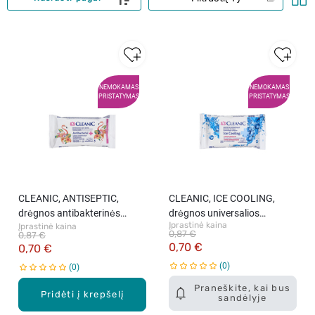
NEMOKAMAS
NEMOKAMAS
PRISTATYMAS
PRISTATYMAS
CLEANIC, ANTISEPTIC,
CLEANIC, ICE COOLING,
drėgnos antibakterinės
drėgnos universalios
Įprastinė kaina
Įprastinė kaina
servetėlės, 15 vnt.
servetėlės, 15 vnt.
0,87 €
0,87 €
0,70 €
0,70 €
0
0
Praneškite, kai bus
Pridėti į krepšelį
sandėlyje