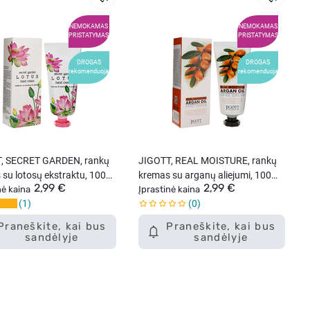
NEMOKAMAS
NEMOKAMAS
PRISTATYMAS
PRISTATYMAS
DROGAS
DROGAS
rekomenduoja
rekomenduoja
, SECRET GARDEN, rankų
JIGOTT, REAL MOISTURE, rankų
su lotosų ekstraktu, 100
kremas su arganų aliejumi, 100
2,99 €
2,99 €
nė kaina
ml.
Įprastinė kaina
1
0
Praneškite, kai bus
Praneškite, kai bus
sandėlyje
sandėlyje