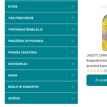
DYDIS
YRA PREKYBOJE
YPATINGAS ŽENKLELIS
PRIEŽIŪRA IR POVEIKIS
PREKĖS TEKSTŪRA
JIGOTT, CH
kvapusis kūno
KATEGORIJA
Įprastinė kain
0
KAINA
Pridėt
BŪKLĖ IR PASKIRTIS
AMŽIUS