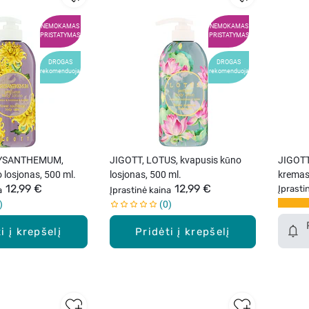
NEMOKAMAS
NEMOKAMAS
PRISTATYMAS
PRISTATYMAS
DROGAS
DROGAS
rekomenduoja
rekomenduoja
RYSANTHEMUM,
JIGOTT, LOTUS, kvapusis kūno
JIGOTT
 losjonas, 500 ml.
losjonas, 500 ml.
kremas 
12,99 €
12,99 €
ml.
Įprasti
a
Įprastinė kaina
0
i į krepšelį
Pridėti į krepšelį