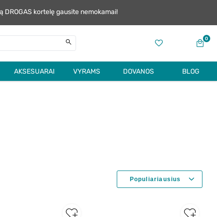
alią DROGAS kortelę gausite nemokamai!
0
AKSESUARAI
VYRAMS
DOVANOS
BLOG