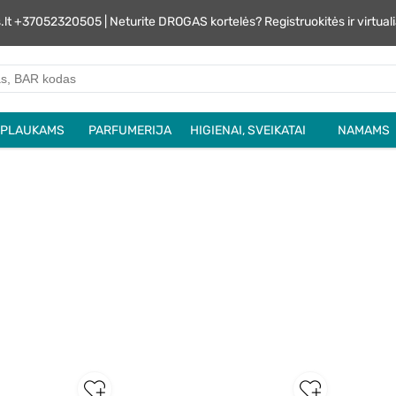
s.lt +37052320505 | Neturite DROGAS kortelės? Registruokitės ir virtu
PLAUKAMS
PARFUMERIJA
HIGIENAI, SVEIKATAI
NAMAMS