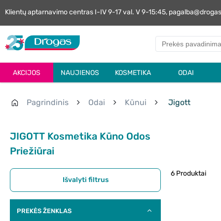
Klientų aptarnavimo centras I-IV 9-17 val. V 9-15:45, pagalba@droga
AKCIJOS
NAUJIENOS
KOSMETIKA
ODAI
Pagrindinis
Odai
Kūnui
Jigott
JIGOTT Kosmetika Kūno Odos
Priežiūrai
6 Produktai
Išvalyti filtrus
PREKĖS ŽENKLAS