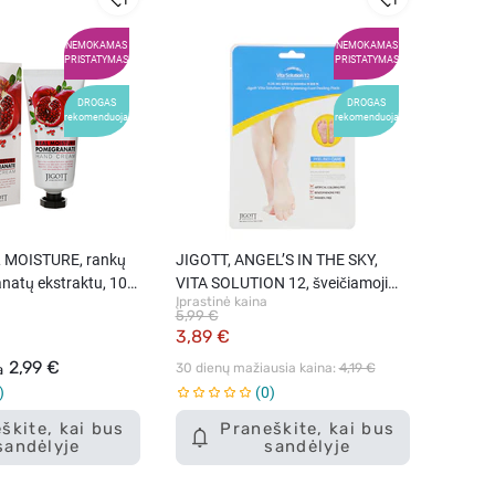
NEMOKAMAS
NEMOKAMAS
PRISTATYMAS
PRISTATYMAS
DROGAS
DROGAS
rekomenduoja
rekomenduoja
 MOISTURE, rankų
JIGOTT, ANGEL’S IN THE SKY,
natų ekstraktu, 100
VITA SOLUTION 12, šveičiamoji
Įprastinė kaina
pėdų kaukė, 2 x 15 ml.
5,99 €
3,89 €
2,99 €
30 dienų mažiausia kaina: 
4,19 €
a
0
škite, kai bus
Praneškite, kai bus
sandėlyje
sandėlyje