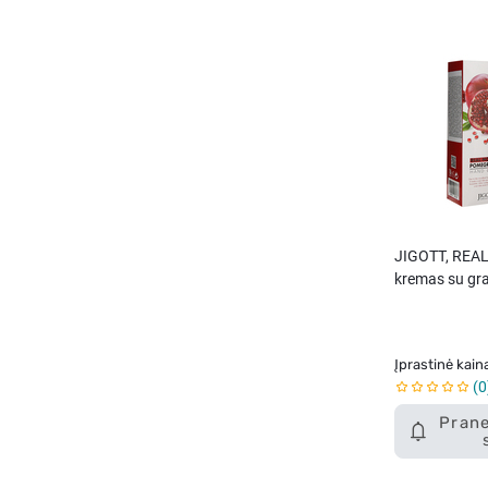
JIGOTT, REAL
kremas su gra
ml.
Įprastinė kain
0
Prane