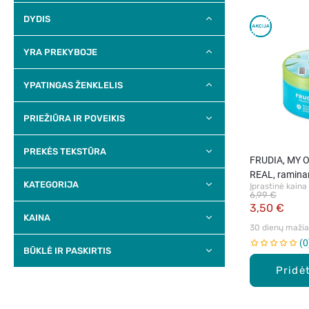
DYDIS
YRA PREKYBOJE
YPATINGAS ŽENKLELIS
PRIEŽIŪRA IR POVEIKIS
PREKĖS TEKSTŪRA
FRUDIA, MY
REAL, raminam
KATEGORIJA
Įprastinė kaina
alavijų ekstra
6,99 €
3,50 €
KAINA
30 dienų mažiau
0
BŪKLĖ IR PASKIRTIS
Pridėt