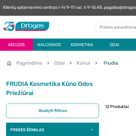
Klientų aptarnavimo centras I-IV 9-17 val. V 9-15:45, pagalba@droga
AKCIJOS
NAUJIENOS
KOSMETIKA
ODAI
Pagrindinis
Odai
Kūnui
Frudia
FRUDIA Kosmetika Kūno Odos
Priežiūrai
12 Produktai
Išvalyti filtrus
PREKĖS ŽENKLAS