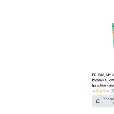
FRUDIA, MY 
kremas su cit
Įprastinė kain
0
Prane