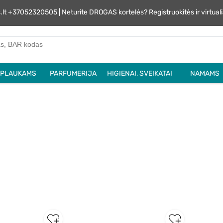
s.lt +37052320505 | Neturite DROGAS kortelės? Registruokitės ir virtu
PLAUKAMS
PARFUMERIJA
HIGIENAI, SVEIKATAI
NAMAMS