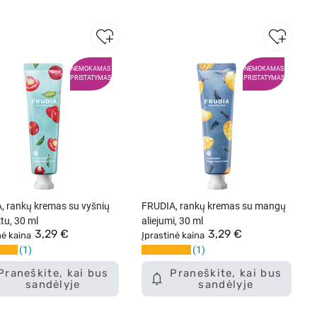
NEMOKAMAS
NEMOKAMAS
PRISTATYMAS
PRISTATYMAS
, rankų kremas su vyšnių
FRUDIA, rankų kremas su mangų
tu, 30 ml
aliejumi, 30 ml
3,29 €
3,29 €
nė kaina
Įprastinė kaina
1
1
Praneškite, kai bus
Praneškite, kai bus
sandėlyje
sandėlyje