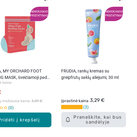
NEMOKAMAS
NEMOKAMAS
PRISTATYMAS
PRISTATYMAS
A, MY ORCHARD FOOT
FRUDIA, rankų kremas su
G MASK, šveičiamoji pėdų
greipfrutų sėklų aliejumi, 30 ml
ė kaina
 1 pora
€
3,29 €
Įprastinė kaina
ų mažiausia kaina: 
3,49 €
3
0
Praneškite, kai bus
Pridėti į krepšelį
sandėlyje