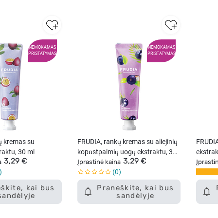
NEMOKAMAS
NEMOKAMAS
PRISTATYMAS
PRISTATYMAS
ų kremas su
FRUDIA, rankų kremas su aliejinių
FRUDIA
raktu, 30 ml
kopūstpalmių uogų ekstraktu, 30
ekstrak
3,29 €
3,29 €
a
ml
Įprastinė kaina
Įprasti
0
škite, kai bus
Praneškite, kai bus
sandėlyje
sandėlyje