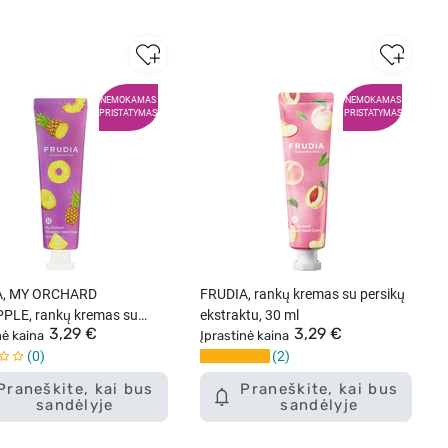
NEMOKAMAS
NEMOKAMAS
PRISTATYMAS
PRISTATYMAS
A, MY ORCHARD
FRUDIA, rankų kremas su persikų
PLE, rankų kremas su
ekstraktu, 30 ml
3,29 €
3,29 €
ų aromatu, 30 g.
nė kaina
Įprastinė kaina
0
2
Praneškite, kai bus
Praneškite, kai bus
sandėlyje
sandėlyje