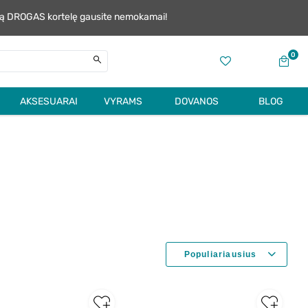
alią DROGAS kortelę gausite nemokamai!
0
AKSESUARAI
VYRAMS
DOVANOS
BLOG