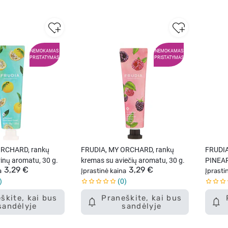
NEMOKAMAS
NEMOKAMAS
PRISTATYMAS
PRISTATYMAS
ORCHARD, rankų
FRUDIA, MY ORCHARD, rankų
FRUDI
rinų aromatu, 30 g.
kremas su aviečių aromatu, 30 g.
PINEAP
3,29 €
3,29 €
a
Įprastinė kaina
ananas
Įprasti
0
škite, kai bus
Praneškite, kai bus
sandėlyje
sandėlyje