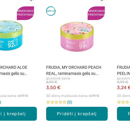
NEMOKAMAS
NEMOKAMAS
PRISTATYMAS
PRISTATYMAS
 ORCHARD ALOE
FRUDIA, MY ORCHARD PEACH
FRUDI
asis gelis su
REAL, raminamasis gelis su
PEELIN
Įprastinė kaina
Įprastin
ktu, 300 ml.
persikų ekstraktu, 300 ml.
kaukė,
6,99 €
4,99 €
3,50 €
3,24 
sia kaina: 
6,99 €
30 dienų mažiausia kaina: 
6,99 €
30 dien
0
i į krepšelį
Pridėti į krepšelį