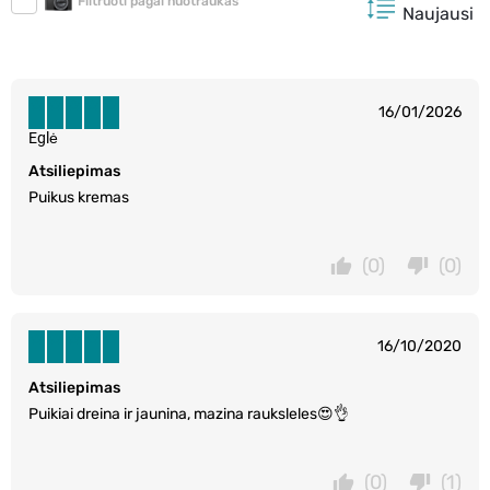
Filtruoti pagal nuotraukas
Naujausi
16/01/2026
Eglė
Atsiliepimas
Puikus kremas
(0)
(0)
16/10/2020
Atsiliepimas
Puikiai dreina ir jaunina, mazina rauksleles😍👌
(0)
(1)