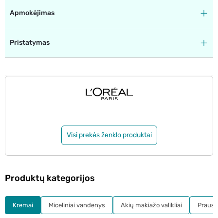
Apmokėjimas
Pristatymas
Visi prekės ženklo produktai
Produktų kategorijos
Kremai
Miceliniai vandenys
Akių makiažo valikliai
Prausikl