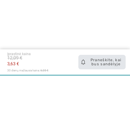
Įprastinė kaina
12,09 €
Praneškite, kai
3,63 €
bus sandėlyje
30 dienų mažiausia kaina: 
6,05 €
Apie mus