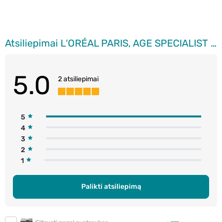
Atsiliepimai L′ORÉAL PARIS, AGE SPECIALIST 35+, dieninis kremas, 50 ml
5.0
2 atsiliepimai
5
4
3
2
1
Palikti atsiliepimą