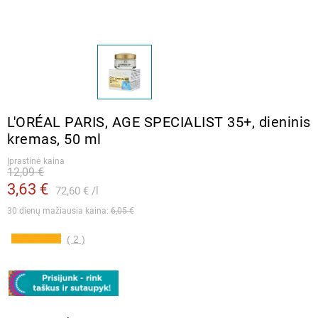
L′ORÉAL PARIS, AGE SPECIALIST 35+, dieninis
kremas, 50 ml
Įprastinė kaina
12,09 €
3,63 €
72,60 €
l
30 dienų mažiausia kaina: 
6,05 €
( 2 )