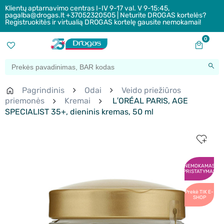
Klientų aptarnavimo centras I-IV 9-17 val. V 9-15:45,
pagalba@drogas.lt +37052320505 | Neturite DROGAS kortelės?
Registruokitės ir virtualią DROGAS kortelę gausite nemokamai!
0
Pagrindinis
Odai
Veido priežiūros
priemonės
Kremai
L′ORÉAL PARIS, AGE
SPECIALIST 35+, dieninis kremas, 50 ml
NEMOKAMAS
PRISTATYMAS
Prekė TIK E-
SHOP