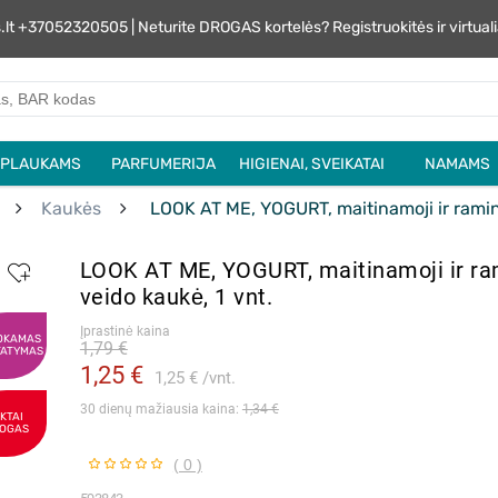
s.lt +37052320505 | Neturite DROGAS kortelės? Registruokitės ir virtu
PLAUKAMS
PARFUMERIJA
HIGIENAI, SVEIKATAI
NAMAMS
Kaukės
LOOK AT ME, YOGURT, maitinamoji ir ramina
LOOK AT ME, YOGURT, maitinamoji ir r
veido kaukė, 1 vnt.
Įprastinė kaina
OKAMAS
1,79 €
TATYMAS
1,25 €
1,25 €
vnt.
30 dienų mažiausia kaina: 
1,34 €
IKTAI
OGAS
( 0 )