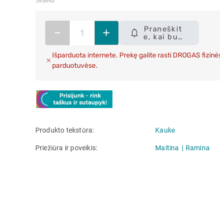
593843
Praneškit
–
+
e, kai bus
sandėlyje
Išparduota internete. Prekę galite rasti DROGAS fizinė
parduotuvėse.
Produkto tekstūra
Kaukė
Priežiūra ir poveikis
Maitina
Ramina