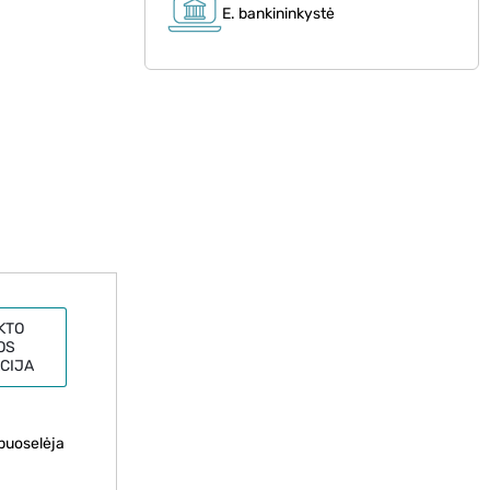
E. bankininkystė
KTO
OS
CIJA
puoselėja