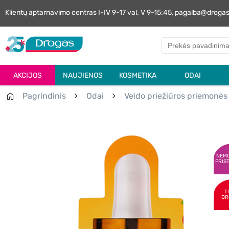
Klientų aptarnavimo centras I-IV 9-17 val. V 9-15:45, pagalba@droga
AKCIJOS
NAUJIENOS
KOSMETIKA
ODAI
Pagrindinis
Odai
Veido priežiūros priemonės
NEM
PRIS
T
DR