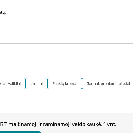
stų.
iai, valikliai
Kremai
Paakių kremai
Jaunai, probleminei odai
T, maitinamoji ir raminamoji veido kaukė, 1 vnt.