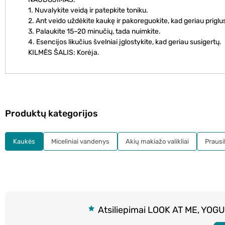
1. Nuvalykite veidą ir patepkite toniku.
2. Ant veido uždėkite kaukę ir pakoreguokite, kad geriau priglu
3. Palaukite 15–20 minučių, tada nuimkite.
4. Esencijos likučius švelniai įglostykite, kad geriau susigertų.
KILMĖS ŠALIS: Korėja.
Produktų kategorijos
Kaukės
Miceliniai vandenys
Akių makiažo valikliai
Prausikl
Atsiliepimai LOOK AT ME, YOGUR