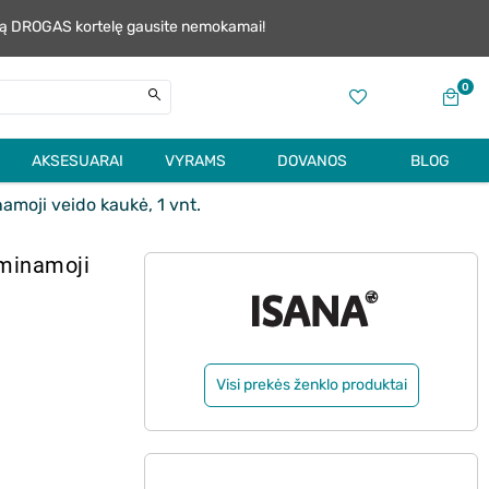
alią DROGAS kortelę gausite nemokamai!
0
AKSESUARAI
VYRAMS
DOVANOS
BLOG
moji veido kaukė, 1 vnt.
aminamoji
Visi prekės ženklo produktai