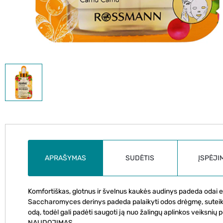
APRAŠYMAS
SUDĖTIS
ĮSPĖJI
Komfortiškas, glotnus ir švelnus kaukės audinys padeda odai e
Saccharomyces derinys padeda palaikyti odos drėgmę, suteiki
odą, todėl gali padėti saugoti ją nuo žalingų aplinkos veiksnių p
NAUDOJIMAS.