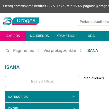
Klientų aptarnavimo centras I-IV 9-17 val. V 9-15:45, pagalba@droga
AKCIJOS
NAUJIENOS
KOSMETIKA
ODAI
Pagrindinis
Visi prekių ženklai
ISANA
ISANA
237 Produktai
Išvalyti filtrus
KATEGORIJA
DYDIS