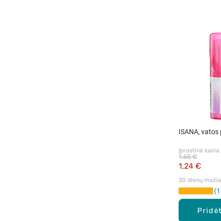
ISANA, vatos 
Įprastinė kaina
1,65 €
1,24 €
30 dienų mažiau
1
Pridėt