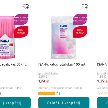
NEMOKAMAS
NEMOKAMAS
PRISTATYMAS
PRISTATYMAS
TIKTAI
TIKTAI
DROGAS
DROGAS
pagaliukai, 50 vnt.
ISANA, vatos rutuliukai, 100 vnt.
ISANA, 
Įprastinė kaina
Įprastin
2,59 €
1,85 €
1,94 €
1,39 
sia kaina: 
1,16 €
30 dienų mažiausia kaina: 
1,81 €
30 dien
1
i į krepšelį
Pridėti į krepšelį