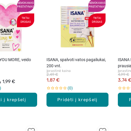
NEMOKAMAS
NEMOKAMAS
PRISTATYMAS
PRISTATYMAS
TIKTAI
TIKTAI
DROGAS
DROGAS
YOU MORE, veido
ISANA, spalvoti vatos pagaliukai,
ISANA 
200 vnt.
prausi
Įprastinė kaina
Įprastin
2,49 €
4,99 €
1,87 €
3,74 
1,99 €
a
0
i į krepšelį
Pridėti į krepšelį