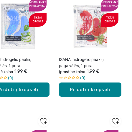
NEMOKAMAS
NEMOKAMAS
PRISTATYMAS
PRISTATYMAS
TIKTAI
TIKTAI
DROGAS
DROGAS
hidrogelio paakių
ISANA, hidrogelio paakių
lės, 1 pora
pagalvėlės, 1 pora
1,99 €
1,99 €
nė kaina
Įprastinė kaina
0
0
Pridėti į krepšelį
Pridėti į krepšelį