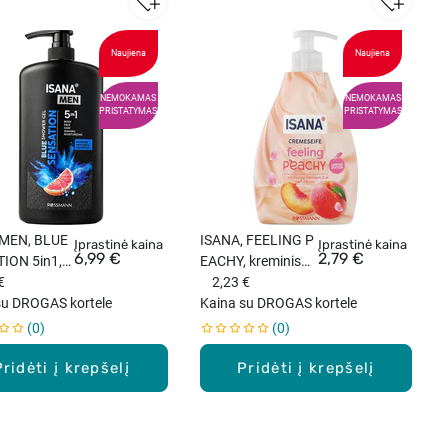
Naujiena
Naujiena
NEMOKAMAS
NEMOKAMAS
PRISTATYMAS
PRISTATYMAS
 MEN, BLUE
ISANA, FEELING P
Įprastinė kaina
Įprastinė kaina
6,99 €
2,79 €
ION 5in1,
EACHY, kreminis
lis, 1000
€
muilas, 500 ml.
2,23 €
su DROGAS kortele
Kaina su DROGAS kortele
0
0
Pridėti į krepšelį
Pridėti į krepšelį