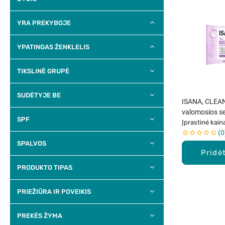
YRA PREKYBOJE
YPATINGAS ŽENKLELIS
TIKSLINĖ GRUPĖ
SUDĖTYJE BE
ISANA, CLEAN
valomosios se
SPF
jautriai odai, 
Įprastinė kain
0
SPALVOS
Pridėt
PRODUKTO TIPAS
PRIEŽIŪRA IR POVEIKIS
PREKĖS ŽYMA