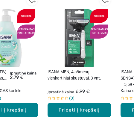
Naujiena
Naujiena
NEMOKAMAS
NEMOKAMAS
PRISTATYMAS
PRISTATYMAS
TIV,
ISANA MEN, 4 ašmenų
ISANA
Įprastinė kaina
2,79 €
as,
vienkartiniai skustuvai, 3 vnt.
SENSAT
dušo ge
5,59 
GAS kortele
ml.
Kaina 
6,99 €
Įprastinė kaina
0
i į krepšelį
Pridėti į krepšelį