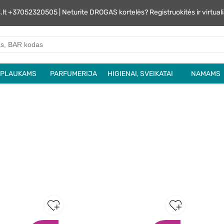
s.lt +37052320505 | Neturite DROGAS kortelės? Registruokitės ir virtu
PLAUKAMS
PARFUMERIJA
HIGIENAI, SVEIKATAI
NAMAMS