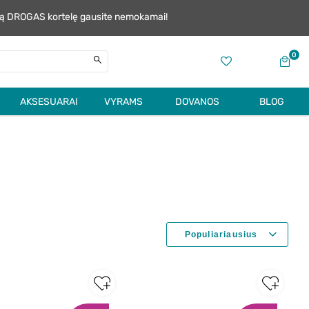
alią DROGAS kortelę gausite nemokamai!
0
AKSESUARAI
VYRAMS
DOVANOS
BLOG