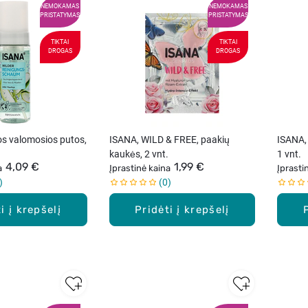
NEMOKAMAS
NEMOKAMAS
PRISTATYMAS
PRISTATYMAS
TIKTAI
TIKTAI
DROGAS
DROGAS
os valomosios putos,
ISANA, WILD & FREE, paakių
ISANA,
kaukės, 2 vnt.
1 vnt.
4,09 €
1,99 €
a
Įprastinė kaina
Įprasti
0
i į krepšelį
Pridėti į krepšelį