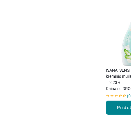
ISANA, SENSI
kreminis muil
500 ml.
2,23 €
Kaina su DRO
0
Pridėt