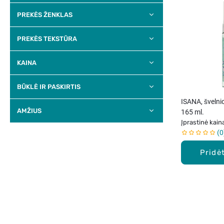
PREKĖS ŽENKLAS
PREKĖS TEKSTŪRA
KAINA
BŪKLĖ IR PASKIRTIS
ISANA, švelni
AMŽIUS
165 ml.
Įprastinė kain
0
Pridėt