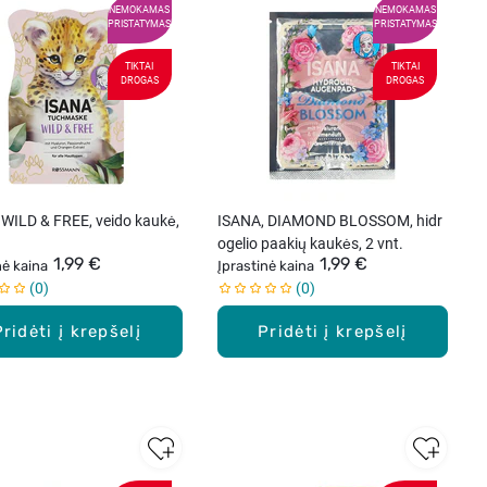
NEMOKAMAS
NEMOKAMAS
PRISTATYMAS
PRISTATYMAS
TIKTAI
TIKTAI
DROGAS
DROGAS
 WILD & FREE, veido kaukė,
ISANA, DIAMOND BLOSSOM, hidr
ogelio paakių kaukės, 2 vnt.
1,99 €
1,99 €
nė kaina
Įprastinė kaina
0
0
Pridėti į krepšelį
Pridėti į krepšelį