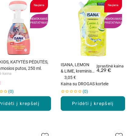
Naujiena
Naujiena
NEMOKAMAS
NEMOKAMAS
PRISTATYMAS
PRISTATYMAS
KIDS, KATYTĖS PĖDUTĖS,
ISANA, LEMON
Įprastinė kaina
amosios putos, 250 ml.
4,29 €
& LIME, kreminis
ė kaina
muilas,
3,05 €
€
papildymas, 1000
Kaina su DROGAS kortele
ml.
0
0
Pridėti į krepšelį
Pridėti į krepšelį