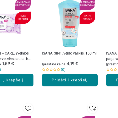
NEMOKAMAS
NEMOKAMAS
PRISTATYMAS
PRISTATYMAS
TIKTAI
TIKTAI
DROGAS
DROGAS
 + CARE, švelnios
ISANA, 3IN1, veido valiklis, 150 ml
ISANA, 
rvetėlės sausai ir
pagalvė
1,59 €
4,19 €
10 vnt.
a
Įprastinė kaina
Įprasti
0
i į krepšelį
Pridėti į krepšelį