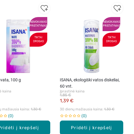
NEMOKAMAS
NEMOKAMAS
PRISTATYMAS
PRISTATYMAS
TIKTAI
TIKTAI
DROGAS
DROGAS
vata, 100 g
ISANA, ekologiški vatos diskeliai,
60 vnt.
ė kaina
Įprastinė kaina
1,85 €
€
1,39 €
ų mažiausia kaina: 
1,30 €
30 dienų mažiausia kaina: 
1,30 €
0
0
Pridėti į krepšelį
Pridėti į krepšelį