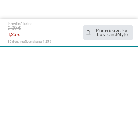
Įprastinė kaina
2,09 €
Praneškite, kai
1,25 €
bus sandėlyje
30 dienų mažiausia kaina: 
1,25 €
Apie mus
E. parduotuvė