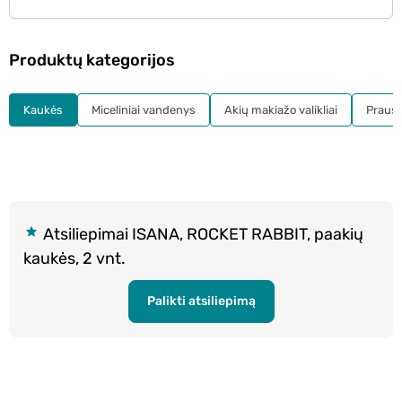
Produktų kategorijos
Kaukės
Miceliniai vandenys
Akių makiažo valikliai
Prausikl
Atsiliepimai ISANA, ROCKET RABBIT, paakių
kaukės, 2 vnt.
Palikti atsiliepimą