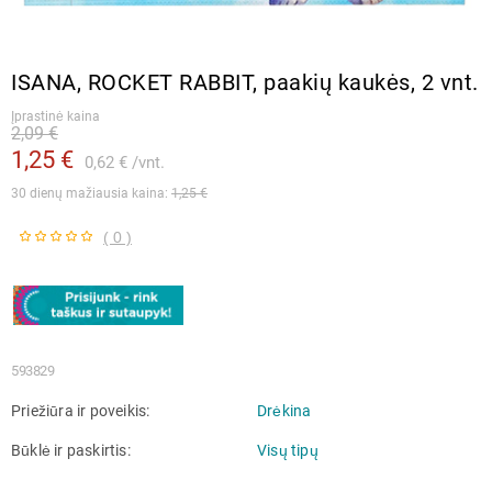
ISANA, ROCKET RABBIT, paakių kaukės, 2 vnt.
Įprastinė kaina
2,09 €
1,25 €
0,62 €
vnt.
30 dienų mažiausia kaina: 
1,25 €
( 0 )
593829
Priežiūra ir poveikis
Drėkina
Būklė ir paskirtis
Visų tipų