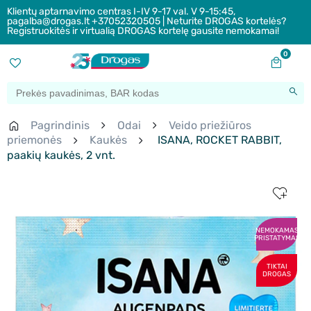
Klientų aptarnavimo centras I-IV 9-17 val. V 9-15:45,
pagalba@drogas.lt +37052320505 | Neturite DROGAS kortelės?
Registruokitės ir virtualią DROGAS kortelę gausite nemokamai!
0
Pagrindinis
Odai
Veido priežiūros
priemonės
Kaukės
ISANA, ROCKET RABBIT,
paakių kaukės, 2 vnt.
NEMOKAMAS
PRISTATYMAS
TIKTAI
DROGAS