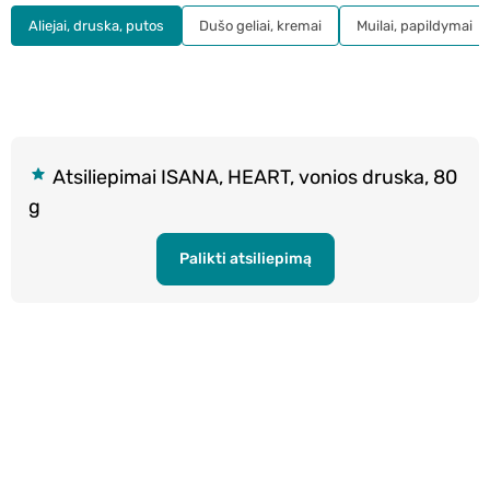
Aliejai, druska, putos
Dušo geliai, kremai
Muilai, papildymai
Atsiliepimai ISANA, HEART, vonios druska, 80
g
Palikti atsiliepimą