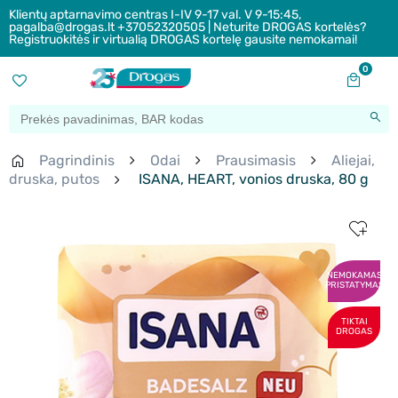
Klientų aptarnavimo centras I-IV 9-17 val. V 9-15:45,
pagalba@drogas.lt +37052320505 | Neturite DROGAS kortelės?
Registruokitės ir virtualią DROGAS kortelę gausite nemokamai!
0
Pagrindinis
Odai
Prausimasis
Aliejai,
druska, putos
ISANA, HEART, vonios druska, 80 g
NEMOKAMAS
PRISTATYMAS
TIKTAI
DROGAS