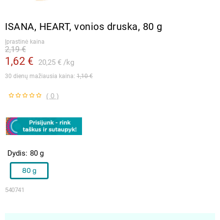
ISANA, HEART, vonios druska, 80 g
Įprastinė kaina
2,19 €
1,62 €
20,25 €
kg
30 dienų mažiausia kaina: 
1,10 €
( 0 )
Dydis
80 g
80 g
540741