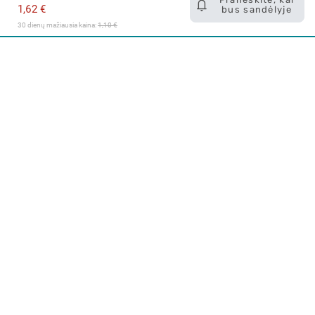
1,62 €
bus sandėlyje
30 dienų mažiausia kaina: 
1,10 €
Apie mus
E. parduotuvė
Lojalumo programa
Klientų aptarnavimo centras
I-IV 9-17 val.