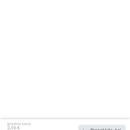
Įprastinė kaina
2,19 €
Praneškite, kai