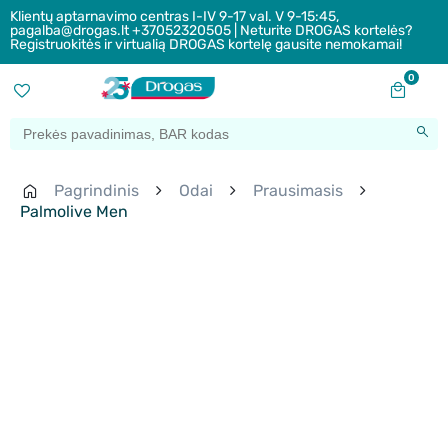
Klientų aptarnavimo centras I-IV 9-17 val. V 9-15:45,
pagalba@drogas.lt +37052320505 | Neturite DROGAS kortelės?
Registruokitės ir virtualią DROGAS kortelę gausite nemokamai!
0
Pagrindinis
Odai
Prausimasis
Palmolive Men