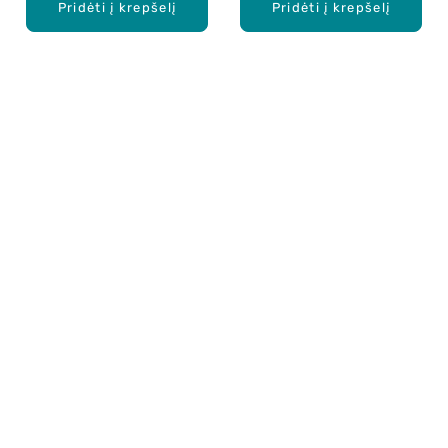
Pridėti į krepšelį
Pridėti į krepšelį
Apie mus
E. parduotuvė
Lojalumo programa