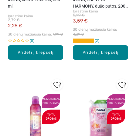
ml.
HARMONY, dušo putos, 200
Įprastinė kaina
ml.
5,99 €
Įprastinė kaina
2,79 €
3,59 €
2,25 €
30 dienų mažiausia kaina: 
30 dienų mažiausia kaina: 
1,99 €
4,39 €
0
2
Pridėti į krepšelį
Pridėti į krepšelį
NEMOKAMAS
NEMOKAMAS
PRISTATYMAS
PRISTATYMAS
TIKTAI
TIKTAI
DROGAS
DROGAS