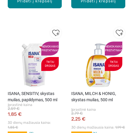
Pridėti į krepšelį
Pridėti į krepšelį
NEMOKAMAS
NEMOKAMAS
PRISTATYMAS
PRISTATYMAS
TIKTAI
TIKTAI
DROGAS
DROGAS
ISANA, SENSITIV, skystas
ISANA, MILCH & HONIG,
muilas, papildymas, 500 ml
skystas muilas, 500 ml
Įprastinė kaina
2,59 €
Įprastinė kaina
2,79 €
1,85 €
2,25 €
30 dienų mažiausia kaina: 
1,85 €
30 dienų mažiausia kaina: 
1,99 €