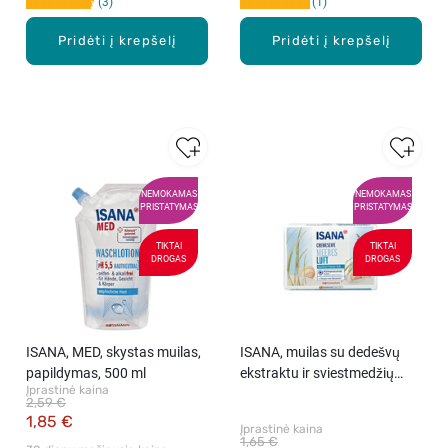
3
1
Pridėti į krepšelį
Pridėti į krepšelį
NEMOKAMAS
NEMOKAMAS
PRISTATYMAS
PRISTATYMAS
TIKTAI
TIKTAI
DROGAS
DROGAS
ISANA, MED, skystas muilas,
ISANA, muilas su dedešvų
papildymas, 500 ml
ekstraktu ir sviestmedžių
Įprastinė kaina
aliejumi, 150 g.
2,59 €
1,85 €
Įprastinė kaina
1,65 €