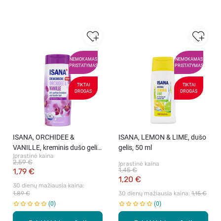
NEMOKAMAS
NEMOKAMAS
PRISTATYMAS
PRISTATYMAS
TIKTAI
TIKTAI
DROGAS
DROGAS
ISANA, ORCHIDEE &
ISANA, LEMON & LIME, dušo
VANILLE, kreminis dušo gelis,
gelis, 50 ml
Įprastinė kaina
300 ml
2,59 €
Įprastinė kaina
1,45 €
1,79 €
1,20 €
30 dienų mažiausia kaina: 
1,89 €
30 dienų mažiausia kaina: 
1,15 €
0
0