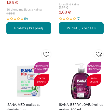
1,85 €
Įprastinė kaina
3,79 €
30 dienų mažiausia kaina: 
2,88 €
1,85 €
0
0
Pridėti į krepšelį
Pridėti į krepšelį
NEMOKAMAS
NEMOKAMAS
PRISTATYMAS
PRISTATYMAS
TIKTAI
TIKTAI
DROGAS
DROGAS
ISANA, MED, muilas su
ISANA, BERRY LOVE, švelnus
alavijais, 1 vnt.
muilas, 500 ml.