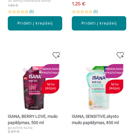
30 dienų mažiausia kaina: 
1,25 €
1,85 €
0
0
Pridėti į krepšelį
Pridėti į krepšelį
NEMOKAMAS
NEMOKAMAS
PRISTATYMAS
PRISTATYMAS
TIKTAI
TIKTAI
DROGAS
DROGAS
ISANA, BERRY LOVE, muilo
ISANA, SENSITIVE,skysto
papildymas, 500 ml
muilo papildymas, 850 ml
Įprastinė kaina
2,59 €