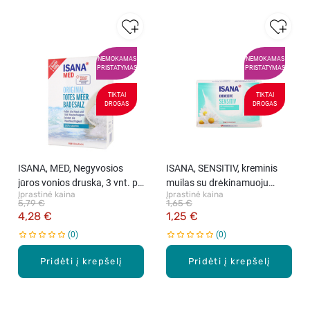
NEMOKAMAS
NEMOKAMAS
PRISTATYMAS
PRISTATYMAS
TIKTAI
TIKTAI
DROGAS
DROGAS
ISANA, MED, Negyvosios
ISANA, SENSITIV, kreminis
jūros vonios druska, 3 vnt. po
muilas su drėkinamuoju
Įprastinė kaina
Įprastinė kaina
500 g
lanolinu, 150 g
5,79 €
1,65 €
4,28 €
1,25 €
0
0
Pridėti į krepšelį
Pridėti į krepšelį