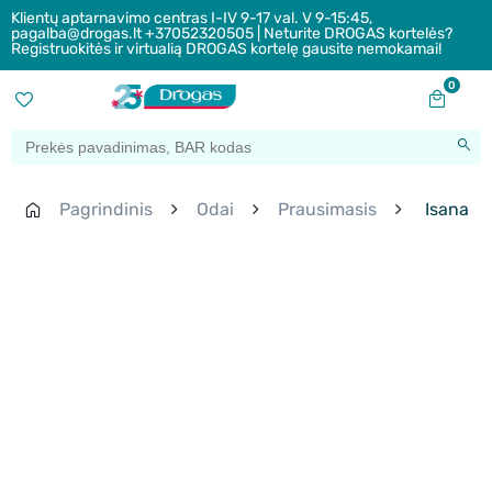
Klientų aptarnavimo centras I-IV 9-17 val. V 9-15:45,
pagalba@drogas.lt +37052320505 | Neturite DROGAS kortelės?
Registruokitės ir virtualią DROGAS kortelę gausite nemokamai!
0
Pagrindinis
Odai
Prausimasis
Isana