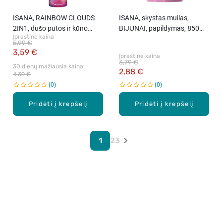
ISANA, RAINBOW CLOUDS
ISANA, skystas muilas,
2IN1, dušo putos ir kūno
BIJŪNAI, papildymas, 850
Įprastinė kaina
losjonas, 200 ml.
ml.
5,99 €
3,59 €
Įprastinė kaina
3,79 €
30 dienų mažiausia kaina: 
2,88 €
4,39 €
0
0
Pridėti į krepšelį
Pridėti į krepšelį
1
2
3