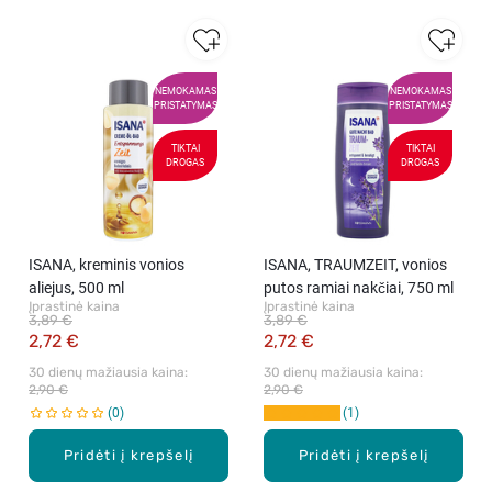
NEMOKAMAS
NEMOKAMAS
PRISTATYMAS
PRISTATYMAS
TIKTAI
TIKTAI
DROGAS
DROGAS
ISANA, kreminis vonios
ISANA, TRAUMZEIT, vonios
aliejus, 500 ml
putos ramiai nakčiai, 750 ml
Įprastinė kaina
Įprastinė kaina
3,89 €
3,89 €
2,72 €
2,72 €
30 dienų mažiausia kaina: 
30 dienų mažiausia kaina: 
2,90 €
2,90 €
0
1
Pridėti į krepšelį
Pridėti į krepšelį