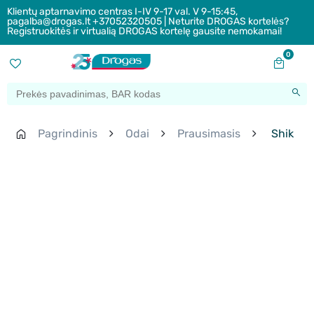
Klientų aptarnavimo centras I-IV 9-17 val. V 9-15:45,
pagalba@drogas.lt +37052320505 | Neturite DROGAS kortelės?
Registruokitės ir virtualią DROGAS kortelę gausite nemokamai!
0
Pagrindinis
Odai
Prausimasis
Shik