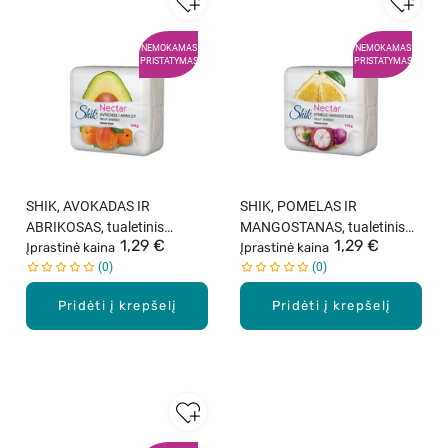
NEMOKAMAS
NEMOKAMAS
PRISTATYMAS
PRISTATYMAS
SHIK, AVOKADAS IR
SHIK, POMELAS IR
ABRIKOSAS, tualetinis
MANGOSTANAS, tualetinis
1,29 €
1,29 €
muilas, 125 g
Įprastinė kaina
muilas, 125 g
Įprastinė kaina
0
0
Pridėti į krepšelį
Pridėti į krepšelį